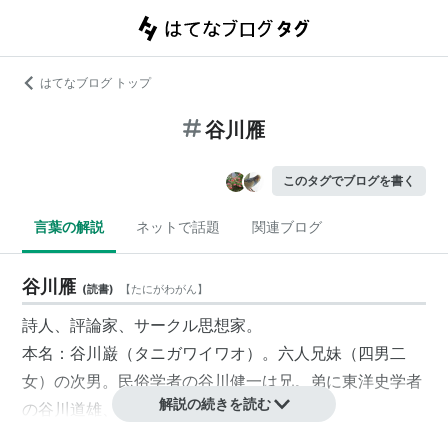
はてなブログ トップ
谷川雁
このタグでブログを書く
言葉の解説
ネットで話題
関連ブログ
谷川雁
(
読書
)
【
たにがわがん
】
詩人、評論家、サークル思想家。
本名：谷川巌（タニガワイワオ）。六人兄妹（四男二
女）の次男。民俗学者の谷川健一は兄。弟に東洋史学者
解説の続きを読む
の谷川道雄、編集者の吉田公彦がいる。
大正12年12月16日(戸籍上は25日)に熊本市水俣で生まれ