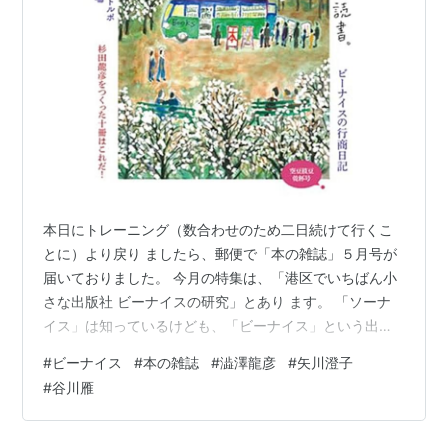
表。
３５年安保闘争を機に共産党を離党。
３６年吉本隆明らと思想・文学・運動の雑誌「試行」を
創刊したが８号を最後に脱退。
３８年評論集「影の越境をめぐって」を刊行。
４０年上京し、ラボ教育センターの設立に参画。
５３年長野県上水内郡信濃町柏原黒姫山へ移住。
５６年から「十代の会」、５７年から「ものがたり文化
本日にトレーニング（数合わせのため二日続けて行くこ
の会」を主宰し、宮沢賢治を中心に児童文化活動にとり
とに）より戻り ましたら、郵便で「本の雑誌」５月号が
くむ。
届いておりました。 今月の特集は、「港区でいちばん小
評論集に「意識の海のものがたりへ」「賢治初期童話
さな出版社 ビーナイスの研究」とあり ます。 「ソーナ
考」「ものがたり交響」「極楽ですか」など
イス」は知っているけども、「ビーナイス」という出版
社は、まるで 知りませんです。「本の雑誌」では、次の
#
ビーナイス
#
本の雑誌
#
澁澤龍彦
#
矢川澄子
その他のペンネーム
ように紹介されていました。 「ブルーハーツ『人にやさ
#
谷川雁
しく』から社名をとって２００９年に創設された出版 社
山田健二
ビーナイス。アートやグルメ、絵本、写真集など精力的
らくだ・こぶに
に刊行する一方、 『ビーナイスの本屋さん』を営み、