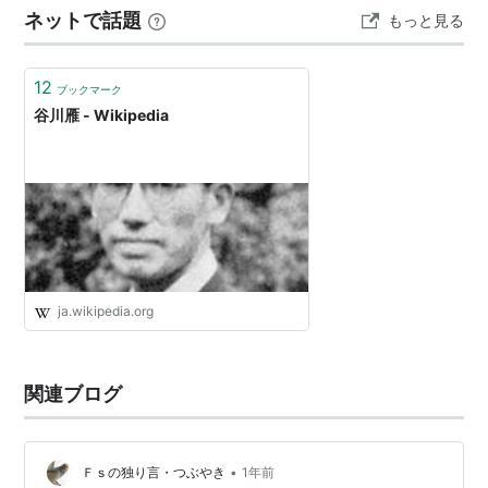
ネットで話題
もっと見る
様々な本やZINEをWEBショップはもちろ ん、全国各地の
阿宇谷蹴人（あじや・けると）
ブックイベントで売りまくる。…
その他
12
ブックマーク
谷川雁 - Wikipedia
上京後1967年から1979年までラボ教育センターの草創
期に参加。特にラボ・ライブラリー(ペンネーム：らく
だ・こぶに)の制作に心血を注いだ。
主な著作
[単著]
ja.wikipedia.org
谷川雁 1954.11 『詩集 大地の商人』 母音社
谷川雁 1956.05 『詩集 天山』(ピポー叢書
22) 国文社
関連ブログ
谷川雁 1958.12 『原点が存在する』 弘文堂
1963.07 『原点が存在する』 現代思潮社
1969.03 『原点が存在する』 現代思潮社
•
Ｆｓの独り言・つぶやき
1年前