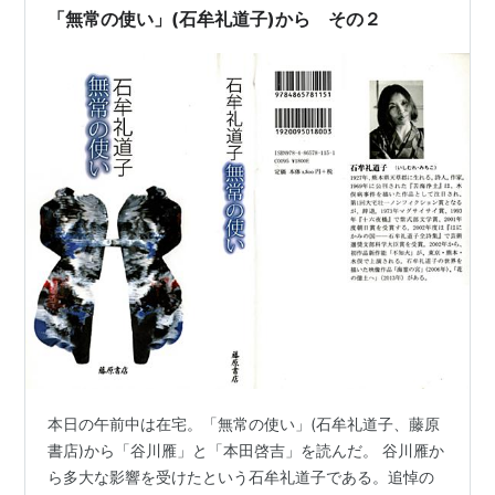
1976.06 『原点が存在する』 潮出版社
「無常の使い」(石牟礼道子)から その２
谷川雁 1959.01 『工作者宣言』 中央公論社
1963.08 『工作者宣言』 現代思潮社
1969.09 『工作者宣言』 現代思潮社
1977.03 『工作者宣言』 潮出版社
谷川雁 1960.03 『谷川雁詩集』 国文社
1963.10 『谷川雁詩集』 国文社（改装版）
1978.02 『定本・谷川雁詩集』 潮出版社
谷川雁 1961.04 『戦闘への招待』 現代思潮社
1969.06 『戦闘への招待』 現代思潮社
1977.06 『戦闘への招待』 潮出版社
谷川雁 1963.06 『影の越境をめぐって』 現代思
潮社
1969.10 『影の越境をめぐって』 現代思潮社
本日の午前中は在宅。「無常の使い」(石牟礼道子、藤原
1977.09 『影の越境をめぐって』 潮出版社
書店)から「谷川雁」と「本田啓吉」を読んだ。 谷川雁か
谷川雁 1968.01 『谷川雁詩集』(現代詩文庫2)
ら多大な影響を受けたという石牟礼道子である。追悼の