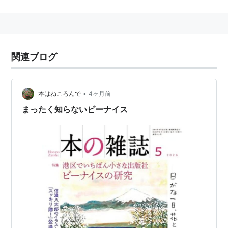
る。平成7年2月2日肺ガンにより死去。享年71歳。
経歴
東京帝国大学文学部社会学科〔昭和２０年〕卒
関連ブログ
戦時中、８カ月軍隊生活を送り、３度営倉に入れられ
る。
戦後、
西日本新聞社
に勤務。「九州詩人」「母音」に詩
•
本はねころんで
4ヶ月前
を発表。
まったく知らないビーナイス
昭和２２年共産党に入党し、労働争議で解雇される。
２９年第一詩集「大地の商人」を刊行。
３１年第二詩集「天山」、３５年「定本谷川雁詩集」を
刊行、その“あとがき”で以後詩作しないことを宣言す
る。
３３年福岡県中間市に移住。雑誌「
サークル村
」を創
刊、
評論集「原点が存在する 」「工作者宣言」などを発