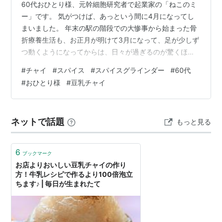
60代おひとり様、元幹細胞研究者で起業家の「ねこのミ
ー」です。 気がつけば、あっという間に4月になってし
まいました。 年末の駅の階段での大惨事から始まった骨
折療養生活も、お正月が明けて3月になって、足が少しず
つ動くようになってからは、日々が過ぎるのが驚くほど
早く感じられます（笑）。 〈チャイという「沼」への誘
#
チャイ
#
スパイス
#
スパイスグラインダー
#
60代
い〉 最近、すっかり「チャイ」の魅力にはまっていま
#
おひとり様
#
豆乳チャイ
す。 かつてイギリスのラボでティータイムを大切にして
いた頃の習慣が、形を変えて再燃したのかもしれませ
ん。 SNSを覗くと、世の中には「チャイ研究会」なる活
ネットで話題
もっと見る
動をされている方々がいらっしゃるんですね。スパイ
ス、茶葉、砂糖を入れる順番や加熱時間を…
6
ブックマーク
お店よりおいしい豆乳チャイの作り
方！牛乳レシピで作るより100倍泡立
ちます♪ | 毎日が生まれたて