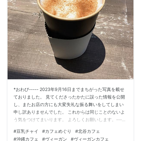
*おわび----- 2023年9月16日までまちがった写真を載せ
ておりました。 見てくださったかたに誤った情報を公開
し、またお店の方にも大変失礼な振る舞いをしてしまい
申し訳ありませんでした。 これからは同じことのないよ
う気をつけてまいります。 よろしくお願いします。-----
-- 〜豆乳美活カフェ日記です〜 【今日もソイラテ気分
#
豆乳チャイ
#
カフェめぐり
#
北谷カフェ
♪】 北谷のかわいいカフェcafe Halcyon再訪です。 オー
#
沖縄カフェ
#
ヴィーガン
#
ヴィーガンカフェ