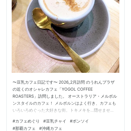
〜豆乳カフェ日記です〜 2026_2月訪問 のうれんプラザ
の近くのオシャレカフェ「YOGOL COFFEE
ROASTERS」訪問しました。 オーストラリア・メルボル
ンスタイルのカフェ！ メルボルンはよく行き、カフェも
いろいろめぐった大好きな街。トキメキを…隠せませ
ん！笑 店内もオシャレ。ここも外国のカフェのような雰
#
カフェめぐり
#
豆乳チャイ
#
ボンソイ
囲気です。 訪問時は常連さんたちが多数来店していたよ
#
那覇カフェ
#
沖縄カフェ