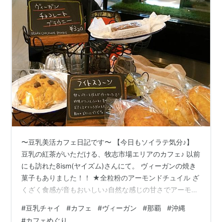
〜豆乳美活カフェ日記です〜 【今日もソイラテ気分♪】
豆乳の紅茶がいただける、牧志市場エリアのカフェ♪ 以前
にも訪れた8ism(ヤイズム)さんにて。 ヴィーガンの焼き
菓子もありました！！ ★全粒粉のアーモンドチュイル ざ
くざく食感が音もおいしい♪自然な感じの甘さでアーモン
ドの風味など香ばしくておいしかった(^^) クッキーの他
#
豆乳チャイ
#
カフェ
#
ヴィーガン
#
那覇
#
沖縄
にもブラウニーや、スコーンなどいろいろお茶に合いそ
#
カフェめぐり