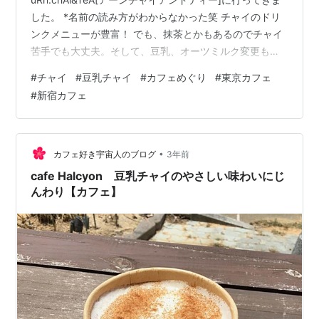
した。 *名前の読み方がわからなかった笑 チャイのドリ
ンクメニューが豊富！ でも、抹茶とかもあるのでチャイ
苦手でも大丈夫。そして、豆乳、オーツミルク変更もで
きるので、ここも魅力です。 基本、チャイは甘さある飲
#
チャイ
#
豆乳チャイ
#
カフェめぐり
#
東京カフェ
み物だけど、甘さなしメニューもあります。 *ノンスイー
#
新宿カフェ
トチャイやルイボスなど ☆ノンスイートチャイ 豆乳変更
豆乳のふわふわ泡が気分上がります(^^) すごくスパイシ
ーです！のどにピリピリくる感じが自分には心地よいで
す。「効いてる〜！」みたいな（笑)じんわり体の中から
•
カフェ好き宇宙人のブログ
3年前
温まって…
cafe Halcyon 豆乳チャイのやさしい味わいにじ
んわり【カフェ】