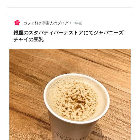
うす。 メニューはロングブラック/ホワイトフラット的な
オーストラリアカフェらしいドリンクがあるみたい。チ
ャイもありました！！ Instagramによれば、ソイは“あ
の”ボンソイを使ってるということで！ ↑これね笑 ☆チ
•
カフェ好き宇宙人のブログ
1年前
ャイ(豆乳)…
銀座のスタバティバーナストアにてジャパニーズ
チャイの豆乳