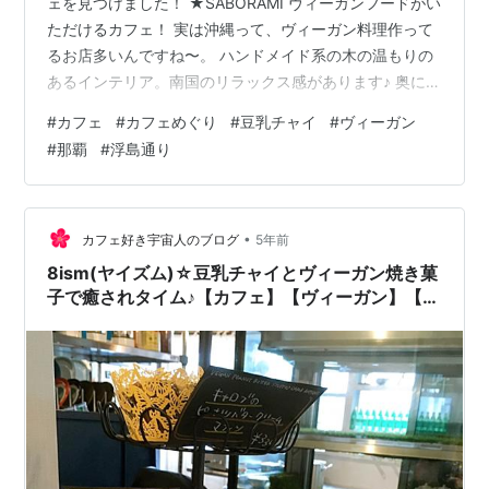
ェを見つけました！ ★SABORAMI ヴィーガンフードがい
ただけるカフェ！ 実は沖縄って、ヴィーガン料理作って
るお店多いんですね〜。 ハンドメイド系の木の温もりの
あるインテリア。南国のリラックス感があります♪ 奥にキ
ッズルームがあるようで、お店のかたのお子様と思われ
#
カフェ
#
カフェめぐり
#
豆乳チャイ
#
ヴィーガン
る子がお利口に遊んで過ごしている様子。 、、、うちも
#
那覇
#
浮島通り
お店をやってて、幼少期はお店で過ごしたり、小学生の
時はお店を手伝ったり、、したなぁ。なつかしい！！じ
んわり（笑) 思い出の妄想はその辺りにして、、 ドリン
クメニューにチャイがありました！豆乳にできるので、
•
カフェ好き宇宙人のブログ
5年前
そちらをチョイス！ワクワ…
8ism(ヤイズム)☆豆乳チャイとヴィーガン焼き菓
子で癒されタイム♪【カフェ】【ヴィーガン】【豆
乳】