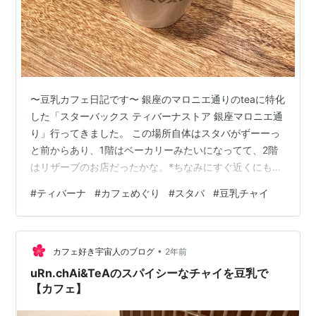
〜豆乳カフェ日記です〜 銀座のマロニエ通りのteaに特化
した「スターバックス ティバーナストア 銀座マロニエ通
り」行ってきました。 この場所自体はスタバがずーーっ
と前からあり、1階はベーカリーみたいになってて、2階
はリザーブのお店だったかな。*ちなみにすぐ近くにもス
タバあり。 ティバーナストアは六本木のお店には行った
#
ティバーナ
#
カフェめぐり
#
スタバ
#
豆乳チャイ
ことありですが、銀座は初。銀座という街自体が好きな
のでワクワクが倍になります。 ティバーナのお店にしか
ないドリンクがあるので、お茶派の人はいろいろ楽しめ
•
ると思います。 入り口が1階の店舗と違い、とまどいまし
カフェ好き宇宙人のブログ
2年前
たが、すぐ横の階段降りればよかっただけでしたw 店内
uRn.chAi&TeAのスパイシーなチャイを豆乳で
はカラフルな感じでかわい…
【カフェ】