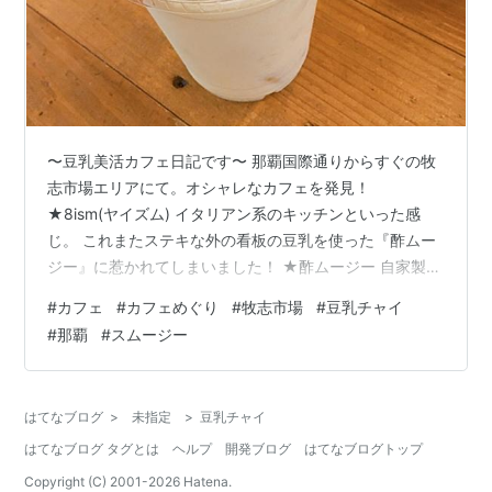
〜豆乳美活カフェ日記です〜 那覇国際通りからすぐの牧
志市場エリアにて。オシャレなカフェを発見！
★8ism(ヤイズム) イタリアン系のキッチンといった感
じ。 これまたステキな外の看板の豆乳を使った『酢ムー
ジー』に惹かれてしまいました！ ★酢ムージー 自家製の
酢とフルーツ、豆乳で仕上げた美容にうれしい一杯。 ス
#
カフェ
#
カフェめぐり
#
牧志市場
#
豆乳チャイ
ターフルーツを使った表現力はさすがオシャレカフェの
#
那覇
#
スムージー
一品という雰囲気漂ってます（笑) 酢のドリンクなので喉
にカッときますが、まろやかさわやかで美味しい☆ 身体
がリフレッシュされる感じ♪ 豆乳を使っているからお腹に
はてなブログ
>
未指定
>
豆乳チャイ
も満足感があります。 でもこれも心の満足感覚かもね！
はてなブログ タグとは
ヘルプ
開発ブログ
はてなブログトップ
こちらのカフェはこの市場に…
Copyright (C) 2001-
2026
Hatena.