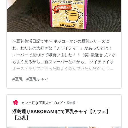
〜豆乳美活日記です〜 キッコーマンの豆乳シリーズに
わ、わたしの大好きな『チャイティー』があったとは！
スーパーで見つけて即買いました！！（笑) 最近セブンで
もよく見るから、新フレーバーなのかも。 ソイチャイは
オーストラリアに行った時よく飲んでいたんだ☆ なつか
しいなぁ。 そしてこちらのチャイティー。スパイスがき
#
豆乳
#
豆乳チャイ
いて、甘さもあるけど、キッコーマンの『紅茶』よりも
優しい甘さに感じます。おいしい♪ チャイの香りがオース
トラリアを想い出させてくれて、わたしにとってはこの
•
面でも心ときめくティータイムになりました♪ オーストラ
カフェ好き宇宙人のブログ
5年前
リアのカフェでは(当時) パウダー使ってるお店が多くっ
浮島通りSABORAMIにて豆乳チャイ【カフェ】
て、かなり甘いんだけど(「…
【豆乳】