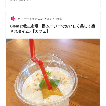
うなヴィーガンスイーツがありましたよ(^^) ※ヴィーガン
じゃないお菓子も売ってます 黒い札のものがヴィーガン
タイプだそうです。 手作りの優しい感じがとってもいい♪
☆増えていた紅茶メニュー 夏に合いそうなフレーバーテ
•
カフェ好き宇宙人のブログ
5年前
ィー…
8ism@牧志市場 酢ムージーでおいしく美しく癒
されタイム♪【カフェ】