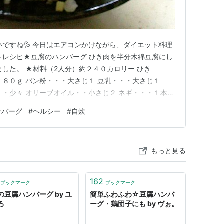
いですね💦 今日はエアコンかけながら、ダイエット料理
トレシピ★豆腐のハンバーグ ひき肉を半分木綿豆腐にし
ました。 ★材料（2人分）約２４０カロリー ひき
・８０ｇ パン粉・・・大さじ１ 豆乳・・・大さじ１
・・少々 オリーブオイル・・小さじ２ ネギ・・・１本
 大根おろし・・・１／２カップ ★作り方 ①木綿豆腐は
ンバーグ
#
ヘルシー
#
自炊
ト状につぶす。 パン粉は牛乳でしめらせておく。 ②ボ
とパン粉、牛乳、…
もっと見る
162
ブックマーク
ブックマーク
の豆腐ハンバーグ by ユ
簡単ふわふわ☆豆腐ハンバ
ろ
ーグ・鶏団子にも by ヴぉ。