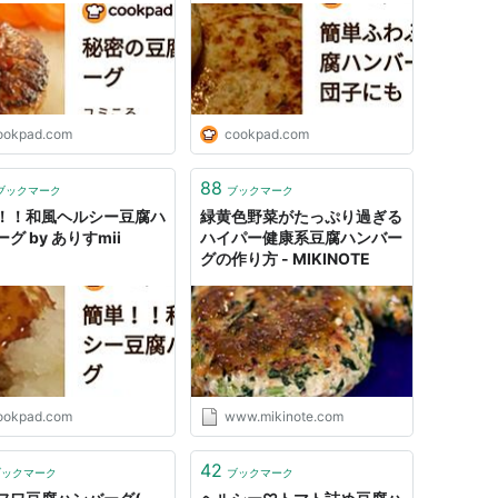
ookpad.com
cookpad.com
88
ブックマーク
ブックマーク
！！和風ヘルシー豆腐ハ
緑黄色野菜がたっぷり過ぎる
グ by ありすmii
ハイパー健康系豆腐ハンバー
グの作り方 - MIKINOTE
ookpad.com
www.mikinote.com
42
ブックマーク
ブックマーク