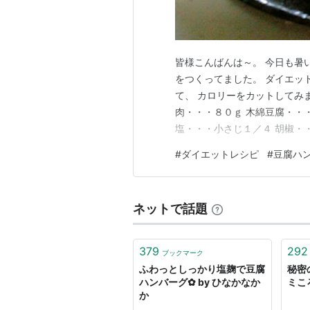
皆様こんばんは～。 今日も暑
をつくってました。 ダイエッ
て、 カロリーをカットしてみ
肉・・・８０ｇ 木綿豆腐・・
塩・・・小さじ１／４ 胡椒・
（千切り） しょうゆ・・適量
#
ダイエットレシピ
#
豆腐ハ
水気をきり、すりこぎでペース
ウルにひき肉、①の木綿豆腐
ネットで話題
379
292
ブックマーク
ふわっとしっかり塩麹で豆腐
秘密
ハンバーグ✿ by ひなかなか
ミこ
か