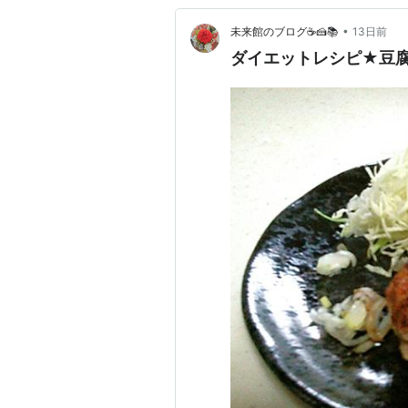
•
未来館のブログ☕🍰📚
13日前
ダイエットレシピ★豆