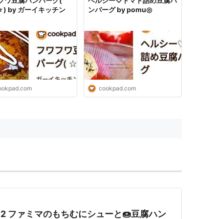
フワ豆腐ハンバーグ(
ヘルシー♡トマト詰め豆腐ハ
) by ガーイキッチン
ンバーグ by pomu◎
ookpad.com
cookpad.com
#92 ファミマのもちむにシューと🍩豆腐ハン