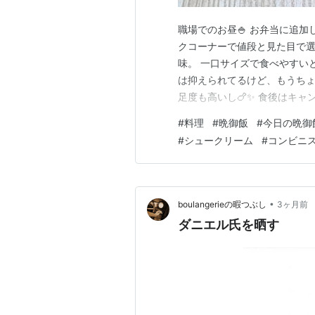
職場でのお昼🍚 お弁当に追
クコーナーで値段と見た目で選
味。 一口サイズで食べやすい
は抑えられてるけど、もうちょ
足度も高いし🍗✨ 食後はキ
は、名前の通りもちもちむにむ
#
料理
#
晩御飯
#
今日の晩御
す。 あまさ控えめのミルクク
#
シュークリーム
#
コンビニ
んか物足らん感じ。 やっぱり
•
boulangerieの暇つぶし
3ヶ月前
ダニエル氏を晒す