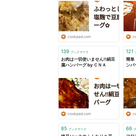
cookpad.com
c
139
121
ブックマーク
お肉は一切使いません!!絹豆
簡単
腐ハンバーグ by ＣＮＡ
ンバー
cookpad.com
c
85
66
ブックマーク