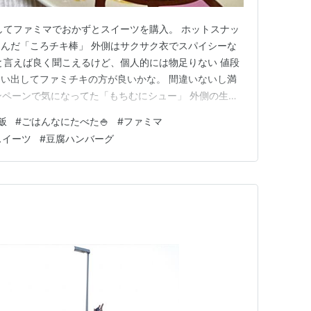
加してファミマでおかずとスイーツを購入。 ホットスナッ
んだ「ころチキ棒」 外側はサクサク衣でスパイシーな
と言えば良く聞こえるけど、個人的には物足りない 値段
い出してファミチキの方が良いかな。 間違いないし満
ャンペーンで気になってた「もちむにシュー」 外側の生地
にしてる。 口の中で弾力のある生地が主張してきま
飯
#
ごはんなにたべた🍚
#
ファミマ
リームは、生クリームと比べてあっさりしてるけど…な
スイーツ
#
豆腐ハンバーグ
シュークリームはカスタ…