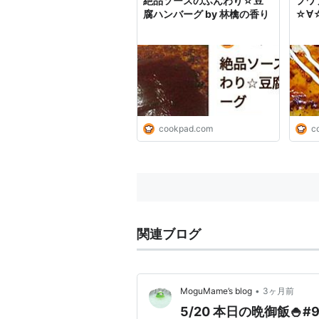
絶品ソースのふんわり☆豆
フワ
腐ハンバーグ by 林檎の香り
☆∀☆
cookpad.com
c
関連ブログ
•
MoguMame’s blog
3ヶ月前
5/20 本日の晩御飯🍚