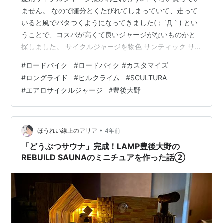
ません。 なので随分とくたびれてしまっていて、走って
いると風でバタつくようになってきました(；´Д｀) とい
うことで、コスパが高くて良いジャージがないものかと
探しました。 サイクルジャージを物色 サンティック サ
イクルジャージ メンズ 半袖を購入 早速着用してみての
#
ロードバイク
#
ロードバイク #カスタマイズ
インプレ サンティック サイクルジャージを着て
#
ロングライド
#
ヒルクライム
#
SCULTURA
SCULTURAに乗って走ってみる サンティック サイクルジ
#
エアロサイクルジャージ
#
豊後大野
ャージで走り終えてみて サンティック エアロもどきサイ
クルジャージ インプレまとめ
•
ほうれい線上のアリア
4年前
「どうぶつサウナ」完成！LAMP豊後大野の
REBUILD SAUNAのミニチュアを作った話②