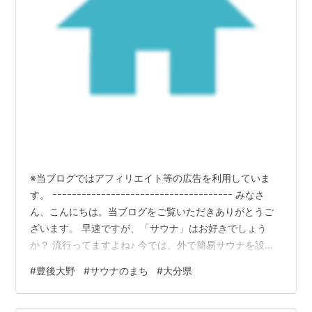
※当ブログではアフィリエイト等の広告を利用していま
す。 ｰｰｰｰｰｰｰｰｰｰｰｰｰｰｰｰｰｰｰｰｰｰｰｰｰｰｰｰｰｰｰｰｰｰｰｰｰ みなさ
ん、こんにちは。当ブログをご覧いただきありがとうご
ざいます。 早速ですが、「サウナ」はお好きでしょう
か？ 流行ってますよね♪ 今では、外で簡易サウナを設置
したり、楽しみ方も様々なようです。 先日、たまたまテ
#
豊後大野
#
サウナのまち
#
大分県
レビを見てて、面白いと思ったので、ご紹介させていた
だきます。（多少、記憶が曖昧なところもありますの
で、間違った事を言っていたらすいません。。。） ＊＊