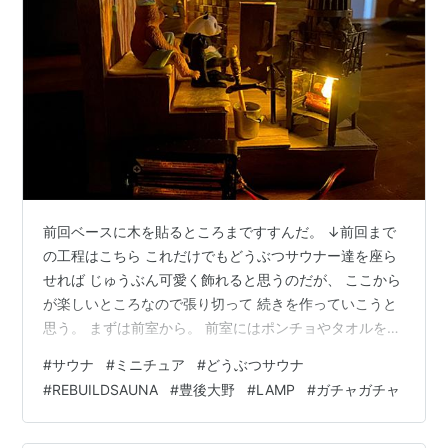
前回ベースに木を貼るところまですすんだ。 ↓前回まで
の工程はこちら これだけでもどうぶつサウナー達を座ら
せれば じゅうぶん可愛く飾れると思うのだが、 ここから
が楽しいところなので張り切って 続きを作っていこうと
思う。 まずは前室から。 前室にはポンチョやタオルをか
けられるフックと 手回品を置いておくためのちょっとし
#
サウナ
#
ミニチュア
#
どうぶつサウナ
た棚がついている。 これを作る！ 厚紙と木のリメイクシ
#
REBUILDSAUNA
#
豊後大野
#
LAMP
#
ガチャガチャ
ートを使ってそれっぽい形に貼り付けただけの 触っただ
けで壊れそうな棚を作り、 ワイヤーを曲げたフックを貼
り付けて壁にとりつける。 踏ん張れ、両面テープ！ 入り