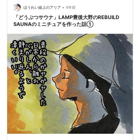
口の壁をつけると 所要時間10分少々、とお手軽ながら リ
•
ほうれい線上のアリア
4年前
アリティが増して…
「どうぶつサウナ」LAMP豊後大野のREBUILD
SAUNAのミニチュアを作った話①