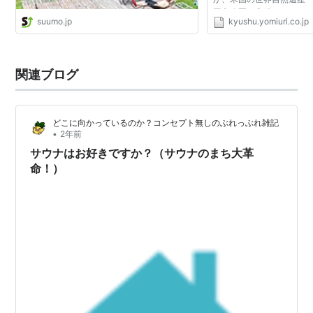
国立公園で実績があると
suumo.jp
kyushu.yomiuri.co.jp
ます市は来年度、手始め
の調査に乗り出す方...
関連ブログ
どこに向かっているのか？コンセプト無しのぶれっぶれ雑記
•
2年前
サウナはお好きですか？（サウナのまち大革
命！）