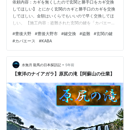
依頼内容：カギを無くしたので玄関と勝手口をカギ交換
してほしい】 とにかく玄関のカギと勝手口のカギを交換
してほしい。金額はいくらでもいいので早く交換してほ
しい。 【施工内容：盗難された玄関の鍵を「カバエース
3250/KABA」へ】 「金額はいくらでもいい」との事でし
#
豊後大野
#
豊後大野市
#
鍵交換
#
盗難
#
玄関の鍵
たが、玄関と勝手口を確認させて頂くと、合計４カ所の
#
カバエース
#
KABA
鍵交換で高額になる為、一応お見積書を作成する旨をお
伝えしました。 お見積書を作成していると、ちょうどそ
の時に同居されている息子さんがご帰宅され、私に「ど
ういったことですか？」とお聞きになられました。 そこ
•
水無月 龍馬の日本探訪記
5年前
で、これまでの経緯をお…
【東洋のナイアガラ】原尻の滝【阿蘇山の仕業】