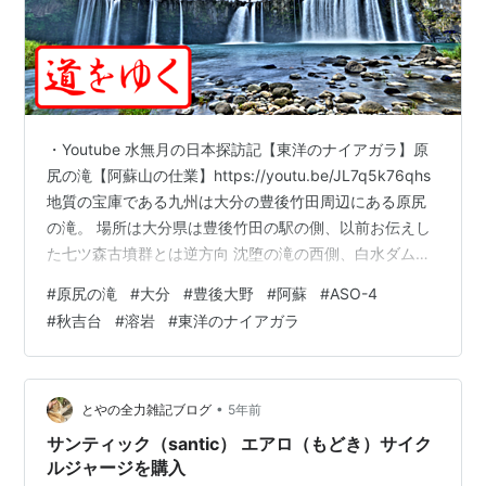
・Youtube 水無月の日本探訪記【東洋のナイアガラ】原
尻の滝【阿蘇山の仕業】https://youtu.be/JL7q5k76qhs
地質の宝庫である九州は大分の豊後竹田周辺にある原尻
の滝。 場所は大分県は豊後竹田の駅の側、以前お伝えし
た七ツ森古墳群とは逆方向 沈堕の滝の西側、白水ダムの
北に位置します。 フンドーキン醤油 大分特産カボスぽん
#
原尻の滝
#
大分
#
豊後大野
#
阿蘇
#
ASO-4
酢 360ml ×2本 フンドーキン Amazon ほんと好きすぎて
#
秋吉台
#
溶岩
#
東洋のナイアガラ
移住したいくらいに良いところ。車で10分も走ればこの
ような非日常が迎えてくれる素晴らしいところ。 Oita成
美 「大分県の素材をクッキング」 かぼすカレー×4個セ
ット 成美 Amazon…
•
とやの全力雑記ブログ
5年前
サンティック（santic） エアロ（もどき）サイク
ルジャージを購入