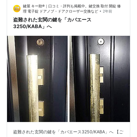
鍵屋 キー助®｜口コミ・評判も掲載中。鍵交換 取付 開錠 修
＊ 目次 ＊＊＊ ■ 温泉なし逆手に！「サウナのまち」逆
•
理 電子錠 ドアノブ・ドアクローザー交換など
2年前
転物語■ 参考までに（Shufoo!公式）■ 「お…
盗難された玄関の鍵を「カバエース
3250/KABA」へ
盗難された玄関の鍵を「カバエース3250/KABA」へ 【ご