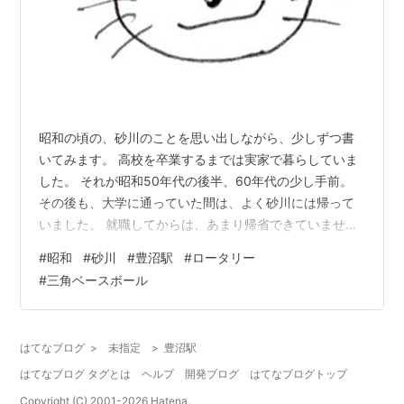
昭和の頃の、砂川のことを思い出しながら、少しずつ書
いてみます。 高校を卒業するまでは実家で暮らしていま
した。 それが昭和50年代の後半、60年代の少し手前。
その後も、大学に通っていた間は、よく砂川には帰って
いました。 就職してからは、あまり帰省できていませ
ん。 なので、平成の初め頃よりも後は、あまり知りませ
#
昭和
#
砂川
#
豊沼駅
#
ロータリー
ん。 現在の砂川の様子は、ストリートビューのリンクで
#
三角ベースボール
ご確認ください。 豊沼駅のこと 豊沼駅は砂川に二つある
駅の南側の方。小さな駅である。現在の三井化学の工場
に近い。三井化学は、もと、三井東洋高圧で、その前は
はてなブログ
>
未指定
>
豊沼駅
ただ東洋高圧だったと思う。それで、子供の頃は、ただ
はてなブログ タグとは
ヘルプ
開発ブログ
はてなブログトップ
「トーアツ」と呼んでいた。たしか、…
Copyright (C) 2001-
2026
Hatena.