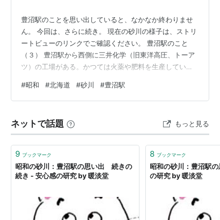
豊沼駅のことを思い出していると、なかなか終わりませ
ん。 今回は、さらに続き。 現在の砂川の様子は、ストリ
ートビューのリンクでご確認ください。 豊沼駅のこと
（３） 豊沼駅から西側に三井化学（旧東洋高圧、トーア
ツ）の工場がある。かつては火薬や肥料を生産していた
らしい。最近はバイオ関連の研究施設などになっている
#
昭和
#
北海道
#
砂川
#
豊沼駅
ようだ。さらに石狩川に向かって行くと、北海道電力の
火力発電所がある。この火力発電所は、以前は石炭を燃
料としていた。石炭と、石狩川の水を利用した発電所だ
ネットで話題
もっと見る
ったのだ。 石炭は、砂川の東側をほぼ南北に走る夕張山
地のそこここから採掘されていた。その石炭を運ぶため
に、鉄道が利用されていた。豊沼駅の南西側に…
9
8
ブックマーク
ブックマーク
昭和の砂川：豊沼駅の思い出 続きの
昭和の砂川：豊沼駅の思
続き - 安心感の研究 by 暖淡堂
の研究 by 暖淡堂