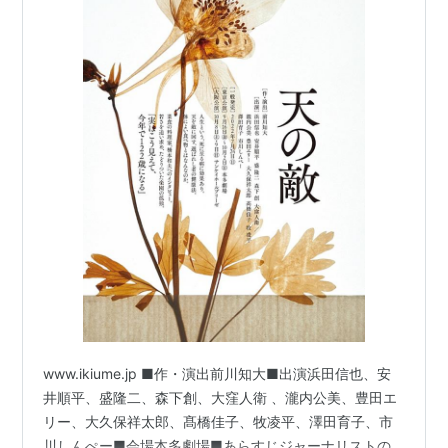
www.ikiume.jp ■作・演出前川知大■出演浜田信也、安
井順平、盛隆二、森下創、大窪人衛 、瀧内公美、豊田エ
リー、大久保祥太郎、髙橋佳子、牧凌平、澤田育子、市
川しんぺー■会場本多劇場■あらすじジャーナリストの