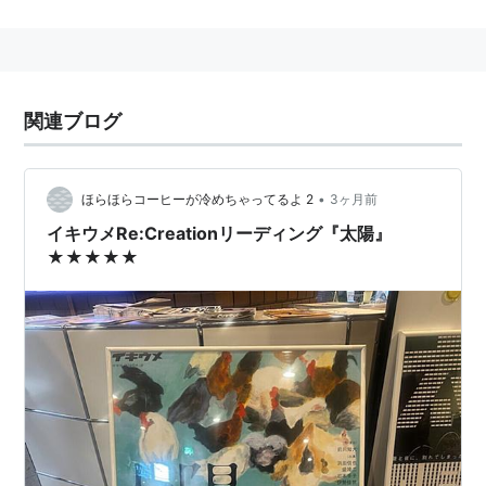
スターダストプロモーション所属。
趣味：写真（カメラはNIKON FM3a 、FE2とポラロ
イドSX-70、690）、油絵、芸術鑑賞、旅。
*1
特技：ピアノ・ギター・短距離走
関連ブログ
2009年12月2日に
自身のブログ
で柳楽優弥との婚約を発
•
ほらほらコーヒーが冷めちゃってるよ 2
3ヶ月前
表。
イキウメRe:Creationリーディング『太陽』
★★★★★
エリー名義では「エリンが挑戦！ にほんごできま
す」に出演。
ウォードえりか名義ではスナッピーズに参加してい
た。
*1
:
http://star-studio.jp/ellie/