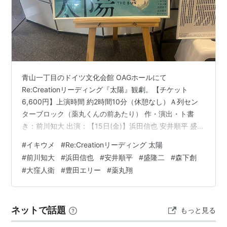
青山一丁目のドイツ文化会館 OAGホールにて
Re:Creationリーディング『太陽』観劇。【チケット
6,600円】上演時間 約2時間10分（休憩なし）Ａ列セン
ターブロック（薬丸くんの前あたり） 作・演出・ト書
き：前川知大 出演：【15日(金)】浜田信也 安井順平 盛隆
二 森下創 大窪人衛 澤田育子（16日：池谷のぶえ） 薬丸
#
イキウメ
#
Re:Creationリーディング 太陽
翔 豊田エリー 平井珠生 足りていなかった大好きなイキ
#
前川知大
#
浜田信也
#
安井順平
#
盛隆二
#
森下創
ウメを、大好きな「太陽」でパワーチャージ。最前列で
#
大窪人衛
#
豊田エリー
#
薬丸翔
浴びました。チケットを家に忘れるとか慌ててばかりの
日でしたが、ツインタワーで友だちとアフター太陽し
て、とても幸せな時間でした。終わりよければすべてよ
ネットで話題
もっと見る
し😊 ノクスチー…