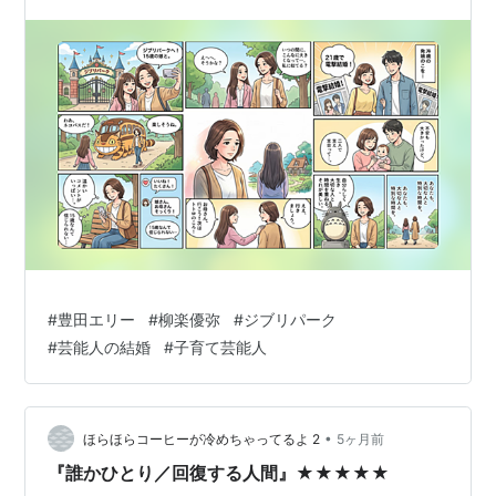
#
豊田エリー
#
柳楽優弥
#
ジブリパーク
#
芸能人の結婚
#
子育て芸能人
•
ほらほらコーヒーが冷めちゃってるよ 2
5ヶ月前
『誰かひとり／回復する人間』★★★★★