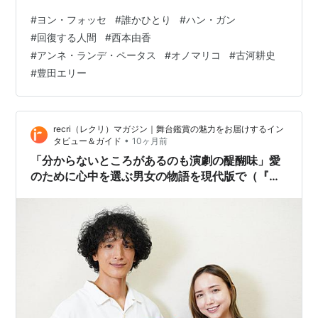
シアタートークでプロデューサーさんよりどちらの作品
#
ヨン・フォッセ
#
誰かひとり
#
ハン・ガン
が刺さったかという質問がされ、私は最初のヨン・フォ
#
回復する人間
#
西本由香
ッセの『誰かひとり』に挙手。作品として好きなのはハ
#
アンネ・ランデ・ペータス
#
オノマリコ
#
古河耕史
ン・ガンの『回復する人間』。オノマリコさんの脚本が
#
豊田エリー
良かったから原作を読みたい。図書館にあるかな？あっ
たら予約しよう。 ただチケットが高い。高くて勧められ
ない。中野…
recri（レクリ）マガジン｜舞台鑑賞の魅力をお届けするイン
•
タビュー＆ガイド
10ヶ月前
「分からないところがあるのも演劇の醍醐味」愛
のために心中を選ぶ男女の物語を現代版で（『舞
台「近松心中物語」』俳優：渡部豪太さん、豊田
エリーさん）