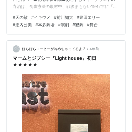
寺泊は、食事療法の取材中、戦後まもない1947年に「完
全食と不食」について論文を書いた医師、長谷川卯太郎
#
天の敵
#
イキウメ
#
前川知大
#
豊田エリー
を知る。卯太郎の写真が菜食の人気料理家、橋本和夫に
#
瀧内公美
#
本多劇場
#
演劇
#
観劇
#
舞台
酷似していたことで、寺泊は二人の血縁を疑い、橋本に
取材を申し込む。菜食の料理家として人気を博す橋本の
ルーツは、食事療法を推進していた医師、卯太郎にある
と考えたのだ。橋本はそれを聞いて否定した。実は橋本
•
ほらほらコーヒーが冷めちゃってるよ 2
4年前
は偽名で、自分は長谷川卯太郎本…
マームとジプシー『Light house』初日
★★★★★