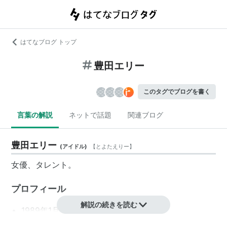
はてなブログ トップ
豊田エリー
このタグでブログを書く
言葉の解説
ネットで話題
関連ブログ
豊田エリー
(
アイドル
)
【
とよたえりー
】
女優、タレント。
プロフィール
解説の続きを読む
1989年1月14日生まれ、東京都出身。
血液型：A型