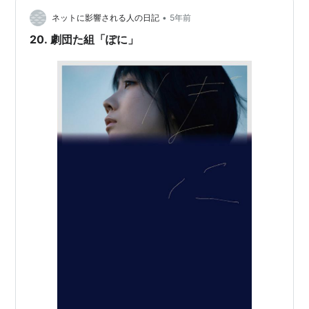
と思う。後半もう一回取っておいてよかった。 私が好き
な青柳いづみちゃんの演技、声、やっぱりとても良いの
•
ネットに影響される人の日記
5年前
よー。豊田エリーちゃんもい…
20. 劇団た組「ぽに」