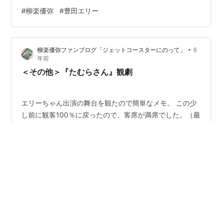
ないので、『見てろよ～』と思っていました（笑）」 と
#
柳楽優弥
#
豊田エリー
はいえ、当時でも平均初婚年齢は男性が30.5歳、女性が
28.8歳。もともと結婚願望が強かった訳ではないという
豊田さんが、それだけ早い年齢で結婚を決めた理由は何
•
柳楽優弥ファンブログ「ジェットコースターにのって」
6
だったのでしょう？ 「彼だったから、というのが最大の
年前
理由ですね。私は一人が好きだし、仕事も好き。むしろ
＜その他＞『たむらさん』観劇
晩婚タイプだった…
エリーちゃん出演の舞台を観たので簡単なメモ。 この少
し前に観客100％に戻ったので、客席が満席でした。（最