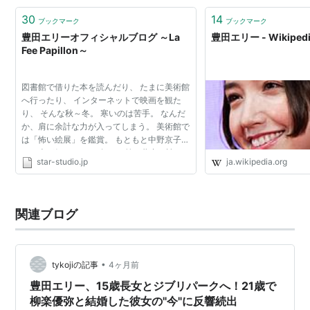
30
14
ブックマーク
ブックマーク
豊田エリーオフィシャルブログ ～La
豊田エリー - Wikiped
Fee Papillon～
図書館で借りた本を読んだり、 たまに美術館
へ行ったり、 インターネットで映画を観た
り、 そんな秋～冬。 寒いのは苦手。 なんだ
か、肩に余計な力が入ってしまう。 美術館で
は「怖い絵展」を鑑賞。 もともと中野京子さ
んの本が好きで、 10年ほど前、夢中で読ん
star-studio.jp
ja.wikipedia.org
だことを思い出した。 今回の美術展も、様々
な物語を見せて...
関連ブログ
•
tykojiの記事
4ヶ月前
豊田エリー、15歳長女とジブリパークへ！21歳で
柳楽優弥と結婚した彼女の"今"に反響続出