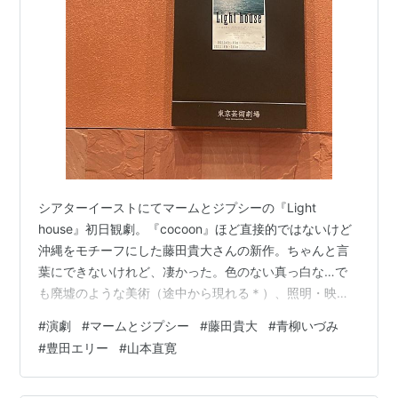
シアターイーストにてマームとジプシーの『Light
house』初日観劇。『cocoon』ほど直接的ではないけど
沖縄をモチーフにした藤田貴大さんの新作。ちゃんと言
葉にできないけれど、凄かった。色のない真っ白な…で
も廃墟のような美術（途中から現れる＊）、照明・映
像・次々とリフレインされる島のある日の言葉たち、
#
演劇
#
マームとジプシー
#
藤田貴大
#
青柳いづみ
音、lighthouse＝灯台…光の呼ぶ声、降ってきて、完全に
#
豊田エリー
#
山本直寛
のみこまれた私。 途中から涙腺崩壊しまして、またして
も乾いた涙で目尻が切れて痛いです。（＊）次回書こう