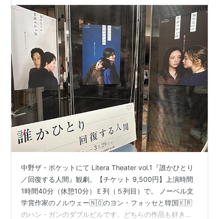
中野ザ・ポケットにて Litera Theater vol.1『誰かひとり
／回復する人間』観劇。【チケット 9,500円】上演時間
1時間40分（休憩10分）Ｅ列（５列目）で。 ノーベル文
学賞作家のノルウェー🇳🇴のヨン・フォッセと韓国🇰🇷
のハン・ガンのダブルビルです。どちらの作品も好き。