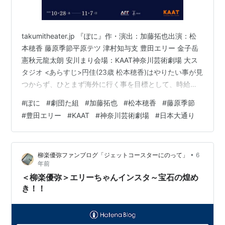
takumitheater.jp 『ぽに』作・演出：加藤拓也出演：松
本穂香 藤原季節平原テツ 津村知与支 豊田エリー 金子岳
憲秋元龍太朗 安川まり会場：KAAT神奈川芸術劇場 大ス
タジオ <あらすじ>円佳(23歳 松本穂香)はやりたい事が見
つからず、ひとまず海外に行く事を目標として、時給
1000円でバイトシッターをしている。好きな人である誠
#
ぽに
#
劇団た組
#
加藤拓也
#
松本穂香
#
藤原季節
也（24歳 藤原季節）の家に頻繁に寝泊まりしながら、生
#
豊田エリー
#
KAAT
#
神奈川芸術劇場
#
日本大通り
意気でシッターを奴隷扱いする男児・れん（5歳 平原テ
ツ）の家から最近よく指名をもらっている。ある日、い
つもの様にバイトへ向かうが、業務中に起きた災害によ
•
柳楽優弥ファンブログ「ジェットコースターにのって」
6
って円佳はれんと避難せざるを得なくなる。しかし避難
年前
所…
＜柳楽優弥＞エリーちゃんインスタ～宝石の煌め
き！！