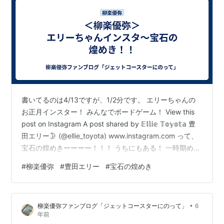
書いてるのは4/13ですが、1/2分です。 エリーちゃんの
お正月インスター！ みんなでボードゲーム！ View this
post on Instagram A post shared by 𝔼𝕝𝕝𝕚𝕖 𝕋𝕠𝕪𝕠𝕥𝕒 豊
田エリー🌛 (@ellie_toyota) www.instagram.com って、
宝石の煌めきーーーー！！！ うちにもある！ 一時期めっ
ちゃやってました。面白いし、頭使うんですよね。 同じ
#
柳楽優弥
#
豊田エリー
#
宝石の煌めき
ゲームで楽しんでると思うと嬉しいなぁ。
•
柳楽優弥ファンブログ「ジェットコースターにのって」
6
年前