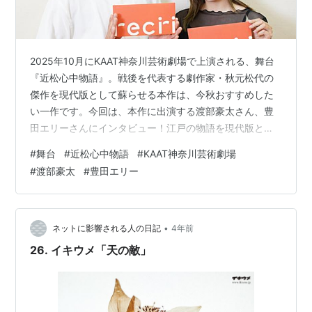
2025年10月にKAAT神奈川芸術劇場で上演される、舞台
『近松心中物語』。戦後を代表する劇作家・秋元松代の
傑作を現代版として蘇らせる本作は、今秋おすすめした
い一作です。今回は、本作に出演する渡部豪太さん、豊
田エリーさんにインタビュー！江戸の物語を現代版とし
て上演する面白さ、舞台鑑賞初心者の方に向けてのメッ
#
舞台
#
近松心中物語
#
KAAT神奈川芸術劇場
セージなどを伺いました。recri magazine初となる稽古
#
渡部豪太
#
豊田エリー
場レポートもお届けします！ 『近松心中物語』あらすじ
江戸時代の作家・近松門左衛門による人形浄瑠璃『冥途
の飛脚』『ひぢりめん卯月の紅葉』『跡追心中卯月のい
ろあげ』の3篇を元にして、1970年代に秋元松代が書い
•
ネットに影響される人の日記
4年前
た戯曲。飛脚問屋の養…
26. イキウメ「天の敵」