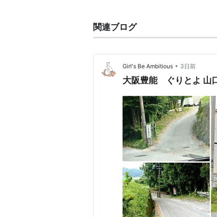
*1
:
平成21年5月11日 現在
関連ブログ
•
Girl's Be Ambitious
3日前
大阪豊能 ぐりとよ 山