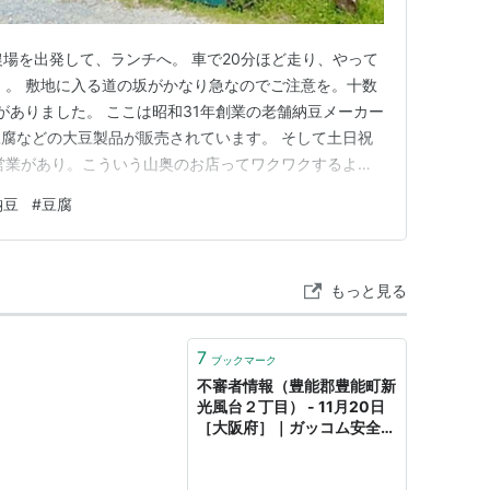
リー農場を出発して、ランチへ。 車で20分ほど走り、やって
」。 敷地に入る道の坂がかなり急なのでご注意を。十数
がありました。 ここは昭和31年創業の老舗納豆メーカー
腐などの大豆製品が販売されています。 そして土日祝
食堂の営業があり。こういう山奥のお店ってワクワクするよ
埋まっていましたが、待たずに着席できました。 なん
納豆
#
豆腐
プルなのは「納豆ご飯定食（600円）」。「なっとうド
…
もっと見る
7
ブックマーク
不審者情報（豊能郡豊能町新
光風台２丁目） - 11月20日
［大阪府］｜ガッコム安全ナ
ビ