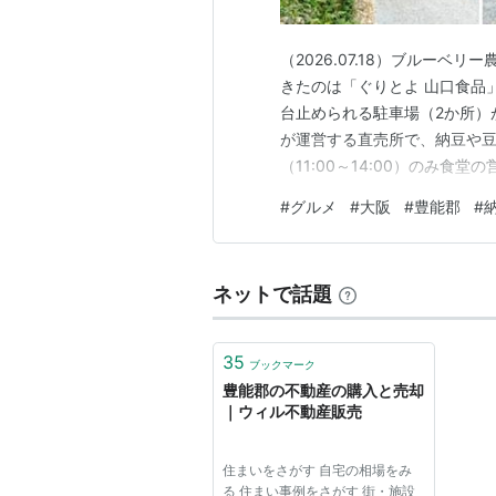
（2026.07.18）ブルーベ
きたのは「ぐりとよ 山口食品
台止められる駐車場（2か所）
が運営する直売所で、納豆や豆
（11:00～14:00）のみ
ね。席は到着した時は8割ほど
#
グルメ
#
大阪
#
豊能郡
#
と、納豆食べ放題！ 一番シン
リア」とかも美味しそうだけど
ネットで話題
35
ブックマーク
豊能郡の不動産の購入と売却
｜ウィル不動産販売
住まいをさがす 自宅の相場をみ
る 住まい事例をさがす 街・施設