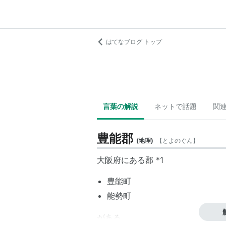
はてなブログ トップ
言葉の解説
ネットで話題
関
豊能郡
(
地理
)
【
とよのぐん
】
大阪府
にある郡
*1
豊能町
能勢町
がある。