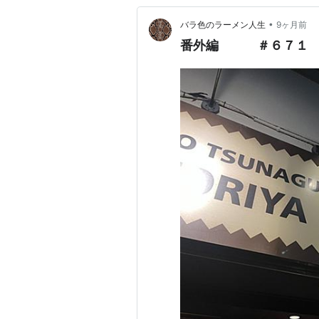
•
バラ色のラーメン人生
9ヶ月前
番外編 ＃６７１