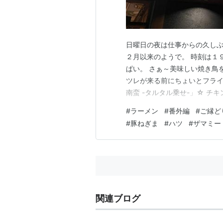
日曜日の夜は仕事からの久しぶ
２月以来のようで。 時刻は１
ぱい。 さぁ～美味しい焼き鳥
ツレが来る前にちょいとフライ
南蛮 -タルタル乗せ-」☆ チ
た。 「豚ねぎま」☆ 文殊豚。
#
ラーメン
#
番外編
#
ご縁ど
リプリで美味しい☆ 「鶏ねぎ
#
豚ねぎま
#
ハツ
#
ザマミー
は「せせり」。 同…
関連ブログ