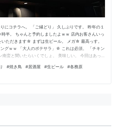
りにコチラへ。 「ご縁どり」 久しぶりです。 昨年の１
９時半。 ちゃんと予約しましたよｗｗ 店内お客さんいっ
をいただきます☆ まずは生ビール。 メガ☆ 最高っす。
ングｗｗ 「大人のポテサラ」☆ これは必須。 「チキン
キン南蛮と聞いたらいくでしょ。 美味しい。 今回はあっ
 脂が最高っす。 上手に焼くね。 「ハツ」はタレで。 プ
り
#
焼き鳥
#
居酒屋
#
生ビール
#
各務原
ま」は塩で。 弾力最高の鶏にネギが香ばしい☆ おとなり