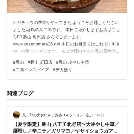
ヒヤチュウの季節がやってきた ようこそお越しください
ました🤗 風の又二郎です。 本日ご紹介しますお店はこち
ら💁‍♀️ 豚山 町田店 さんでございます。
www.kazenomata26.net 本日のお目当てはこれです⬇️ 冷
やし中華 でございます。 もはや豚山さんの夏の風物詩と
言っても過言ではありませんよね😊 今年も6/1から販売
#
豚山
#
豚山 町田店
#
豚山 冷やし中華
スタートという情報をキャッチいたしまして、仕事終わ
#
二郎インスパイア
#
デカ盛り
りにダッシュで駆けつけた次第でございます💨 深夜2:30
過ぎの到着で店内はほぼ満席‼️ 週末の町田とはいえ、こ
の大盛況は凄いです😅 券売機 はい、ちゃんと冷やし中華
関連ブログ
ありました🌻 ということで本日のオーダーは… 大冷や…
•
又二郎の大食い＆デカ盛り＆ラーメン日記
1年前
【夏季限定】豚山 八王子北野店〜大冷やし中華／
麺増し／辛ニラ／ガリマヨ／ヤサイショウガアレ