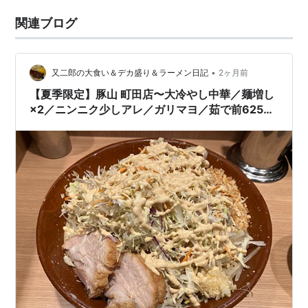
関連ブログ
•
又二郎の大食い＆デカ盛り＆ラーメン日記
2ヶ月前
【夏季限定】豚山 町田店〜大冷やし中華／麺増し
×2／ニンニク少しアレ／ガリマヨ／茹で前625g
／マヨネーズ仕立て／すり鉢／デカ盛り／ギフ
ト〜