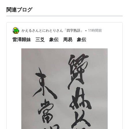
関連ブログ
•
かえるさんとにわとりさん「四字熟語」
11時間前
雷澤歸妹 三爻 象伝 周易 象伝