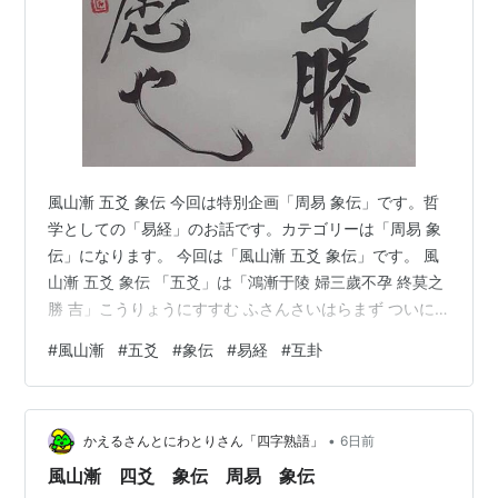
風山漸 五爻 象伝 今回は特別企画「周易 象伝」です。哲
学としての「易経」のお話です。カテゴリーは「周易 象
伝」になります。 今回は「風山漸 五爻 象伝」です。 風
山漸 五爻 象伝 「五爻」は「鴻漸于陵 婦三歲不孕 終莫之
勝 吉」こうりょうにすすむ ふさんさいはらまず ついに
これにかつことなし きち。 象伝では「象曰 終莫之勝 吉
#
風山漸
#
五爻
#
象伝
#
易経
#
互卦
得所愿也」しょういわく ついにこれにかつことなし きち
なりとはねがうところをうるなり。 「風山漸 五爻」は
「陽位に陽」で、「二爻」ともしっかり応じています。
•
そして「四爻」には比していますが「上爻」には比して
かえるさんとにわとりさん「四字熟語」
6日前
いません。 やっと結果が出たイメージだね。 そうです
風山漸 四爻 象伝 周易 象伝
ね、しか…