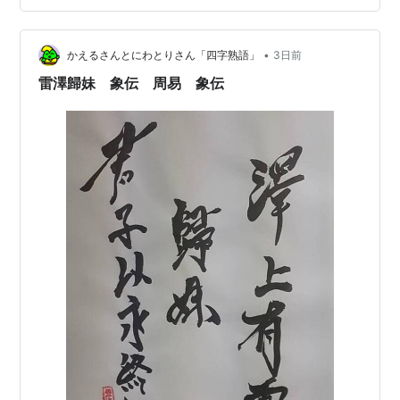
するなり あしなえよくふむのきちとはあいうくればな
り。 何回聞いても分かりにくいね。 「雷澤歸妹 初爻」
•
は比せず、応ぜずです。しかし陽位に陽で位は正しいで
かえるさんとにわとりさん「四字熟語」
3日前
す。 応ぜず、中も得ていないので、正妻ではなく妾のよ
雷澤歸妹 象伝 周易 象伝
うなイメー…