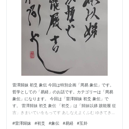
雷澤歸妹 初爻 象伝 今回は特別企画「周易 象伝」です。
哲学としての「易経」のお話です。カテゴリーは「周易
象伝」になります。 今回は「雷澤歸妹 初爻 象伝」で
す。 雷澤歸妹 初爻 象伝 「初爻」は「歸妹以娣 跛能履 征
吉」きまいていをもってす あしなえよくふむ ゆきてき
ち。 象伝では「象曰 歸妹以娣 以恆也 跛能履吉 相承也」
#
雷澤歸妹
#
初爻
#
象伝
#
易経
#
互卦
しょういわく きまいにていをもってすとは こうをもって