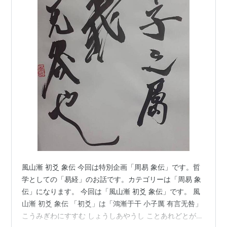
風山漸 初爻 象伝 今回は特別企画「周易 象伝」です。哲
学としての「易経」のお話です。カテゴリーは「周易 象
伝」になります。 今回は「風山漸 初爻 象伝」です。 風
山漸 初爻 象伝 「初爻」は「鴻漸于干 小子厲 有言无咎」
こうみぎわにすすむ しょうしあやうし ことあれどとがな