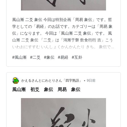
風山漸 二爻 象伝 今回は特別企画「周易 象伝」です。哲
学としての「易経」のお話です。カテゴリーは「周易 象
伝」になります。 今回は「風山漸 二爻 象伝」です。 風
山漸 二爻 象伝 「二爻」は「鴻漸于磐 飲食衎衎 吉」こう
いわおにすすむ いんしょくかんかんたり きち。 象伝で
は「象曰 飲食衎衎 吉 不素飽也」しょういわく いんしょ
#
風山漸
#
二爻
#
象伝
#
易経
#
互卦
くかんかんたりとは そほうせざるなり。 「風山漸 二
爻」は「陰位に陰」で位正しく、「尊位」である「五
爻」とも応じています。 ですから、しっかり「五爻」を
•
支えているイメージであり、「陰位に陰」で謙虚さを忘
かえるさんとにわとりさん「四字熟語」
9日前
れていないイメージの「飲食衎衎」楽しく飲み食いをす
風山漸 初爻 象伝 周易 象伝
るイメージ、慌て…