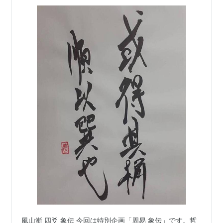
風山漸 四爻 象伝 今回は特別企画「周易 象伝」です。哲