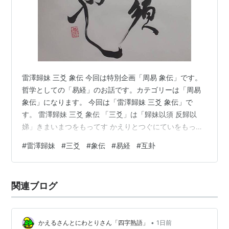
雷澤歸妹 三爻 象伝 今回は特別企画「周易 象伝」です。
哲学としての「易経」のお話です。カテゴリーは「周易
象伝」になります。 今回は「雷澤歸妹 三爻 象伝」で
す。 雷澤歸妹 三爻 象伝 「三爻」は「歸妹以須 反歸以
娣」きまいまつをもってす かえりとつぐにていをもって
す。 象伝では「象曰 歸妹以須 未當也」しょういわく き
#
雷澤歸妹
#
三爻
#
象伝
#
易経
#
互卦
まいまつをもってすは いまだあたらざればなり。 「雷澤
歸妹 三爻」は「陽位に陰」です。「二爻」「四爻」に比
していますが「上爻」には応じていません。 本妻になる
関連ブログ
ことも出来ず待つことになるので、一回、実家にかえっ
て時を待つイメージです。 「陽」に囲まれているけど自
分だけは「陰」だ…
•
かえるさんとにわとりさん「四字熟語」
1日前