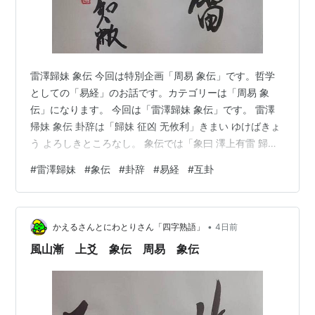
雷澤歸妹 象伝 今回は特別企画「周易 象伝」です。哲学
としての「易経」のお話です。カテゴリーは「周易 象
伝」になります。 今回は「雷澤歸妹 象伝」です。 雷澤
帰妹 象伝 卦辞は「歸妹 征凶 无攸利」きまい ゆけばきょ
う よろしきところなし。 象伝では「象曰 澤上有雷 歸妹
君子以永終知敝」しょういわく たくのうえにかみなりあ
#
雷澤歸妹
#
象伝
#
卦辞
#
易経
#
互卦
るはきまいなり くんしもっておわりをながくしやぶるる
をしる。 「雷澤歸妹」は非常に難しい卦といえるのです
が、始めの順番が良くないと終りまで良くない、という
•
ようなイメージで解説されます。 例えとして、結婚は女
かえるさんとにわとりさん「四字熟語」
4日前
が先ではなく、男から行くのが良い、という説明もある
風山漸 上爻 象伝 周易 象伝
のですが、占い的に…