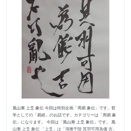
風山漸 上爻 象伝 今回は特別企画「周易 象伝」です。哲
学としての「易経」のお話です。カテゴリーは「周易 象
伝」になります。 今回は「風山漸 上爻 象伝」です。 風
山漸 上爻 象伝 「上爻」は「鴻漸于陸 其羽可用為儀 吉」