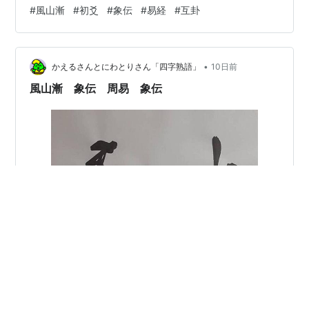
し。 象伝では「象曰 小子之厲 義无咎也」しょういわく
#
風山漸
#
初爻
#
象伝
#
易経
#
互卦
しょうしのあやうきは ぎとしてとがなきなり。 若者が危
なっかしいのは、義としては咎められはしない。という
ことです。最初はだれでも上手く出来ませんし、年少者
•
が上手く出来ないのは仕方ないし、何事もしないのより
かえるさんとにわとりさん「四字熟語」
10日前
ずいぶん良いわけです。 それが「義」としては仕方な
風山漸 象伝 周易 象伝
い、ということ…