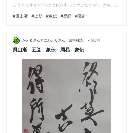
こうきにすすむ そのはねをもってぎとなすべし きち。
象伝では「象曰 其羽可用為儀 吉 不可亂也」しょういわ
#
風山漸
#
上爻
#
象伝
#
易経
#
互卦
く そのはねをもってぎとなすべしきちなりとは みだるべ
からざればなり。 「風山漸 上爻」は比しても無いし応じ
ても無い。でも文章はめちゃくちゃいいよね。 そうです
•
ね、大いなる成功者、もう普通の人ではありません。で
かえるさんとにわとりさん「四字熟語」
5日前
すから鴻は、はるか彼方に飛んでいった、そして、飛び
風山漸 五爻 象伝 周易 象伝
立った後に…