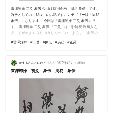
雷澤歸妹 二爻 象伝 今回は特別企画「周易 象伝」です。
哲学としての「易経」のお話です。カテゴリーは「周易
象伝」になります。 今回は「雷澤歸妹 二爻 象伝」で
す。 雷澤歸妹 二爻 象伝 「二爻」は「眇能視 利幽人之
貞」すがめよくみる ゆうじんのていによろし。 象伝では
「象曰 利幽人之貞 未變常也」しょういわく ゆうじんの
#
雷澤歸妹
#
二爻
#
象伝
#
易経
#
互卦
ていによろしとは いまだつねをかえざるなり。 「雷澤歸
妹 二爻」は「陰位に陽」で位不正ですが「五爻」に応じ
ています。 あ、「雷澤歸妹」って「二爻と五爻」は応じ
•
ているんだね。 さらに「三爻」に比しています。 え、な
かえるさんとにわとりさん「四字熟語」
2日前
んかいい感じじゃん。 でも、「すがめ」という言葉は隻
雷澤歸妹 初爻 象伝 周易 象伝
眼、目を凝ら…