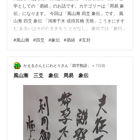
学としての「易経」のお話です。カテゴリーは「周易 象
伝」になります。 今回は「風山漸 四爻 象伝」です。 風
山漸 四爻 象伝 「鴻漸于木 或得其桷 无咎」こうきにすす
む あるいはそのたるきをう とがなし。 象伝では「象曰
或得其桷 順以巽也」しょういわく あるいはそのたるきを
#
風山漸
#
四爻
#
象伝
#
易経
#
互卦
うとは じゅんにしてそんなればなり。 「風山漸 四爻」
は「陰位に陰」で位正しく、「上卦の巽：風・木・順
（したが）う」イメージです。 「鴻」は「水鳥」ですか
•
ら、枝にとまることは得意ではありませんが、従順、素
かえるさんとにわとりさん「四字熟語」
7日前
直謙虚さによって、とまる枝を得るわけです。 なるほ
風山漸 三爻 象伝 周易 象伝
ど、だから、一…