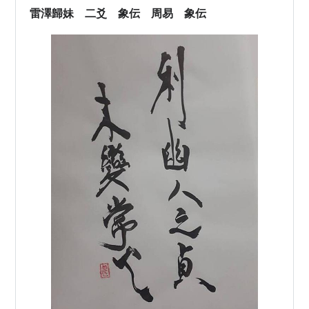
雷澤歸妹 二爻 象伝 周易 象伝