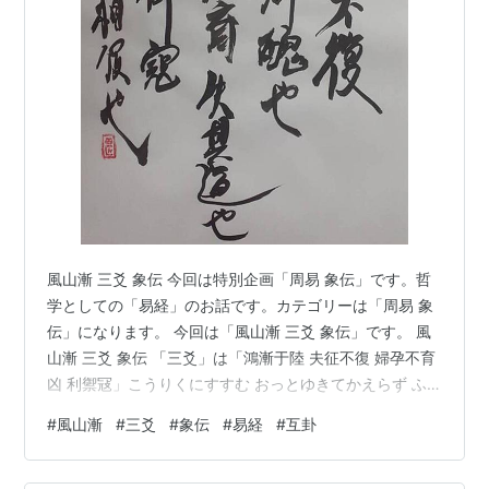
風山漸 三爻 象伝 今回は特別企画「周易 象伝」です。哲
学としての「易経」のお話です。カテゴリーは「周易 象
伝」になります。 今回は「風山漸 三爻 象伝」です。 風
山漸 三爻 象伝 「三爻」は「鴻漸于陸 夫征不復 婦孕不育
凶 利禦冦」こうりくにすすむ おっとゆきてかえらず ふ
はらんでやしなわれず きょう あだをふせぐによろし。
#
風山漸
#
三爻
#
象伝
#
易経
#
互卦
象伝では「象曰 夫征不復 離群醜也 婦孕不育 失其道也 利
用御寇 順相保也」しょういわく おっとゆきてかえらずと
は ぐんしゅうをはなるるなり ふはらみてやしなわずとは