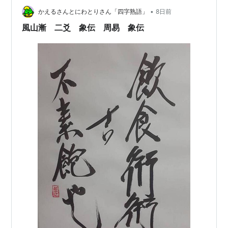
•
そのみちをうしなえばなり もってあだをふせぐによろし
かえるさんとにわとりさん「四字熟語」
8日前
とはじゅんにしてあいたもてばなり。 「風山漸 三…
風山漸 二爻 象伝 周易 象伝