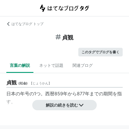
はてなブログ トップ
貞観
このタグでブログを書く
言葉の解説
ネットで話題
関連ブログ
貞観
(
社会
)
【
じょうかん
】
日本の年号の1つ。西暦859年から877年までの期間を指
す。
解説の続きを読む