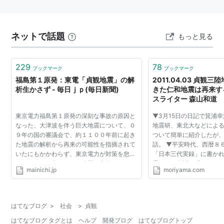
ネットで話題
もっと見る
229
78
ブックマーク
ブックマーク
福島第１原発：東電「貞観地震」の解
2011.04.03 貞観
析生かさず - 毎日ｊｐ(毎日新聞)
きた仁和地震は再来する
スライター 森山和道
東京電力福島第１原発の深刻な事故の原因と
▼3月15日の日記で箕浦
なった、大津波を伴う巨大地震について、０
地震研、東北大などによ
９年の国の審議会で、約１１００年前に起き
ついて簡単に紹介したが
た地震の解析から再来の可能性を指摘されて
話。 ▼平安時代、西暦８
いたにもかかわらず、東京電力が対策を怠っ
「日本三代実録」に書か
ていたことが分かった。今回の事故について
震。M8.6以上と言われ
mainichi.jp
moriyama.com
東電は「想定外の津波だった」との釈明を繰
にわたる津波の痕跡から見
り返している。だ...
れないと日本応用地質...
はてなブログ
>
社会
>
貞観
はてなブログ タグとは
ヘルプ
開発ブログ
はてなブログトップ