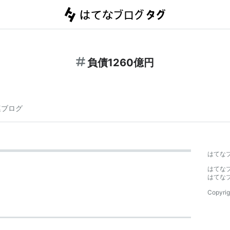
負債1260億円
連ブログ
はてな
はてな
はてな
Copyrig