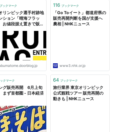
116
ブックマーク
ブックマーク
オリンピック選手村跡地
「Go Toイート」都道府県の
ンション「晴海フラッ
販売再開判断を国が支援へ
、お値段据え置きで販売
農相 | NHKニュース
 : 市況かぶ全力２階建
abumatome.doorblog.jp
www3.nhk.or.jp
64
ックマーク
ブックマーク
ング販売再開 6月上旬
旅行業界 東京オリンピック
、まず首都圏 - 日本経済
公式観戦ツアー 販売再開の
動きも | NHKニュース