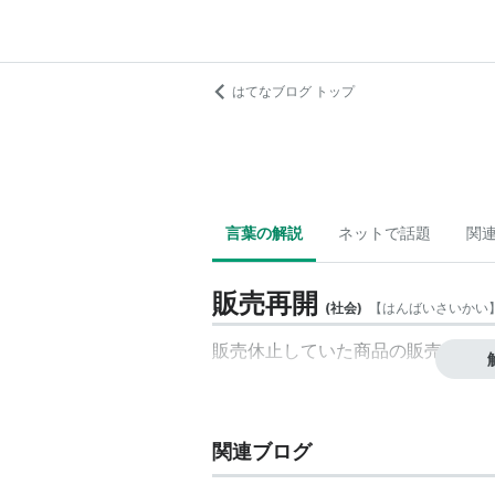
はてなブログ トップ
言葉の解説
ネットで話題
関
販売再開
(
社会
)
【
はんばいさいかい
販売休止
していた
商品
の
販売
を
再開
関連ブログ