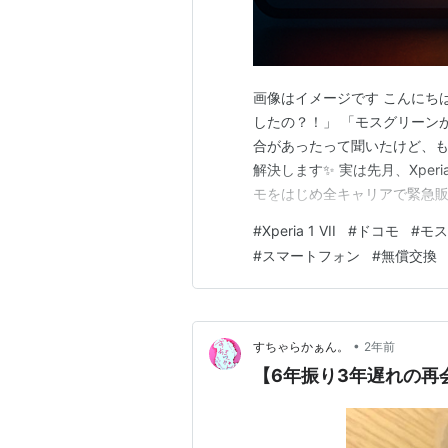
画像はイメージです こんにちは！編
したの？！」 「モスグリーン
合があったって聞いたけど、も
解決します✨ 実は先月、Xperi
モをはじめ全キャリアで緊急販
2025年8月27日から通常カラ
#
Xperia 1 VII
#
ドコモ
#
モス
限定の超人気カラー「モスグ
#
スマートフォン
#
無償交換
のが現実…
•
すちゃらかぁん。
2年前
【6年振り3年遅れの再会