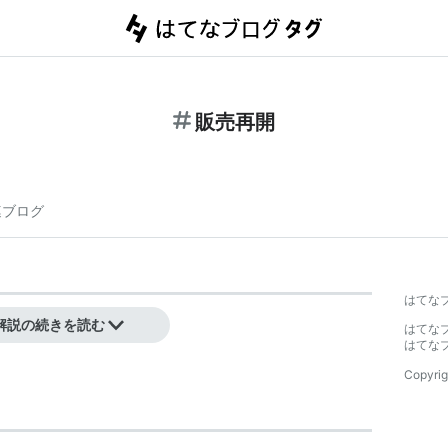
販売再開
連ブログ
】
はてな
すること。
解説の続きを読む
はてな
はてな
Copyrig