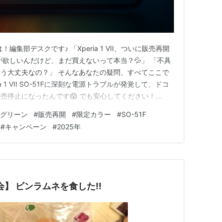
集部デスクです♪ 「Xperia 1 VII、ついに販売再開
が欲しいんだけど、まだ買えないって本当？💦」 「不具
う大丈夫なの？」 そんなあなたの疑問、すべてここで
a 1 VII SO-51Fに深刻な電源トラブルが発覚して、ドコ
売停止になったんです😱 でも安心してください！
ーの販売が再開されました🎉 ただし...ドコモオンライン
グリーン
#
販売再開
#
限定カラー
#
SO-51F
リーン」については、まだ販売再開の目処が立っていない
#
キャンペーン
#
2025年
】 ビンラムネを食した!!