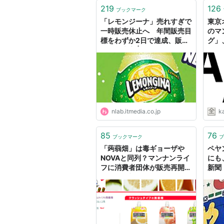
219
126
ブックマーク
「レモンジーナ」売れすぎで
東京
一時販売休止へ 年間販売目
のマ
標をわずか2日で達成、販売
グ」
再開は未定 | ねとらぼ
再開
nlab.itmedia.co.jp
k
85
76
ブックマーク
ブ
「蒟蒻畑」は毒ギョーザや
ペヤ
NOVAと同列？マンナンライ
にも
フに消費者団体が販売再開見
新聞
送りを要望