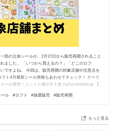
一部の立体シールが、2月21日から販売再開されること
れました。 「いつから買えるの？」「どこのロフ
いですよね。 今回は、販売再開の対象店舗や注意点を
ロフト4月最新シール情報もあわせてチェック！ クーリ
発売！ぷっくり感が大人気 toyful.hateblo.jp 【2
ールの販売再開！対象店舗はどこ？ 販売再開するロフト
シール
#
ロフト
#
抽選販売
#
販売再開
るのは次の3店舗です。 ・渋谷ロフト ・池袋ロフト ・
もっと見る