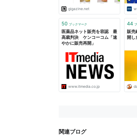
gigazine.net
w
50
44
ブックマーク
医薬品ネット販売を容認 最
販売
高裁判決 ケンコーコム「速
開した
やかに販売再開」
www.itmedia.co.jp
da
関連ブログ