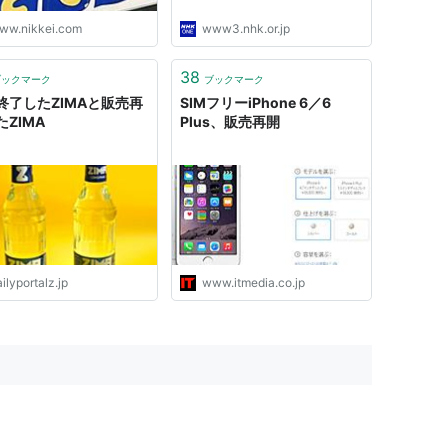
ww.nikkei.com
www3.nhk.or.jp
38
ブックマーク
ブックマーク
終了したZIMAと販売再
SIMフリーiPhone 6／6
ZIMA
Plus、販売再開
ilyportalz.jp
www.itmedia.co.jp