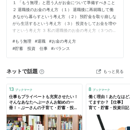
１ 「もう無理」と思う人がお金について準備すべきこと
２ 退職後のお金の考え方 （１） 退職後に再就職して働
きながら暮らすという考え方 （２） 預貯金を取り崩しな
がら生活するという考え方 （３） 投資をしてお金を増や
すという考え方 ３ 私の退職後のお金の考え方（３つのバ
ランスを取る） ２年半前に早期退職していろいろと試行
#
もう無理
#
退職
#
お金の考え方
錯誤をしてきました。 お金に関して言えば、退職するま
#
貯蓄 投資 仕事
#
バランス
でに準備をしてきたつもりでしたが、退職直後は「これ
からは定期的な収入は無いんだなあ。」と漠然とした、
でも強い不安がありました。この不安は、ある程度生活
ネットで話題
もっと見る
が軌道に乗るまでは続きました。 それまでは、支出の見
直しをして自分としての最…
13
8
ブックマーク
ブックマーク
仕事もプライベートも充実させたい！
働く理由！あたなはど
そんなあなたへぶーさんお勧めの一
てますか？【仕事】 
冊！ - ぶーさんの子育て・貯蓄・投資
育て・貯蓄・投資日記
日記