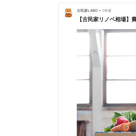
•
古民家LABO
1年前
【古民家リノベ相場】費