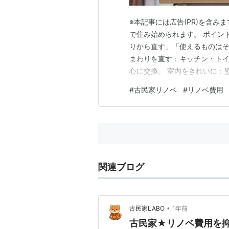
※本記事には広告(PR)を含み
で住み始められます。 ポイン
りから直す」「使えるものはその
まわりを直す：キッチン・トイ
心に交換。 室内をきれいに：
り。 ちょっとした直し：ゆが
#
古民家リノベ
#
リノベ費用
交換。 寒さ・暑さ対策の入り
ノベ費用を減らす5つのコツ 
関連ブログ
•
古民家LABO
1年前
古民家★リノベ費用を