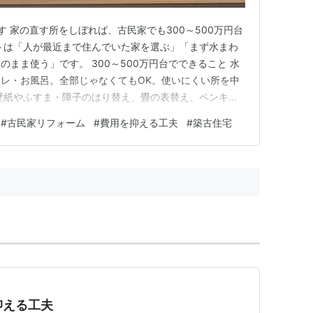
ます 家の直す所をしぼれば、古民家でも300～500万円台
トは「人が最近まで住んでいた家を選ぶ」「まず水まわ
まま使う」です。 300～500万円台でできること 水
レ・お風呂。全部じゃなくてもOK。使いにくい所を中
壁紙やふすま・障子のはり替え、畳の表替え、ペンキぬ
んだドアの調整、ぐらつく床の補強、スイッチや照明の
#
古民家リフォーム
#
費用を抑える工夫
#
築古住宅
口：すきまテープや内窓で、すきま風を少なくする。 リ
物件選び…
抑える工夫