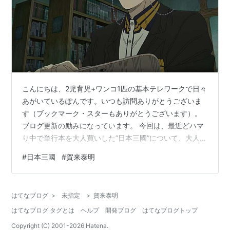
こんにちは、2児育児+ワンコ1匹の基本テレワークで日々
あがいているぽんです。いつも訪問ありがとうございま
す（ブックマーク・スターもありがとうございます）。
ブログ更新の励みになっています。 今回は、最近どハマ
り中で単行本を大人買いした”日本三國”について、大人キ
ャラである賀来泰明（かくやすあき）さんについてまと
#
日本三國
#
賀来泰明
めたいと思います。最新7巻のネタバレを含みますので、
ご了承ください。 賀来泰明（かくやすあき）とは？ 軍師
賀来は裏切ったのか？ モデルとなった人物は？ 軍師賀来
はてなブログ
>
未指定
>
賀来泰明
は最後にどうなったのか？ 最後に 賀来泰明（かくやすあ
はてなブログ タグとは
ヘルプ
開発ブログ
はてなブログトップ
き）とは？ 基本プロフィールは以下です。 ・大和の辺境
将軍隊 ・性別：男 ・…
Copyright (C) 2001-
2026
Hatena.