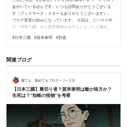
あがいているぽんです。いつも訪問ありがとうございま
す（ブックマーク・スターもありがとうございます）。
ブログ更新の励みになっています。 今回は、どハマり中
の『日本三國』から賀来軍師のモデルとなった人物を深
掘りしたいと思います。私自身あまり知見がなのです
#
日本三國
#
賀来泰明
#
郭嘉
が、この作品を通して色々な新しいものに触れることが
でき、感性が揺さぶられたり、人生を変えたいと思うよ
うになりました。 www.udablog.com
関連ブログ
www.udablog.com 賀来軍師のモデルは諸葛亮孔明では
なかった！公式作者コメントで判明！ 諸葛亮孔明にも共
通点あり 郭嘉とは何者なのか？…
•
寝ても、覚めてもブログ
2ヶ月前
【日本三國】裏切り者？賀来泰明は敵か味方か？
生死は？“知略の怪物”を考察