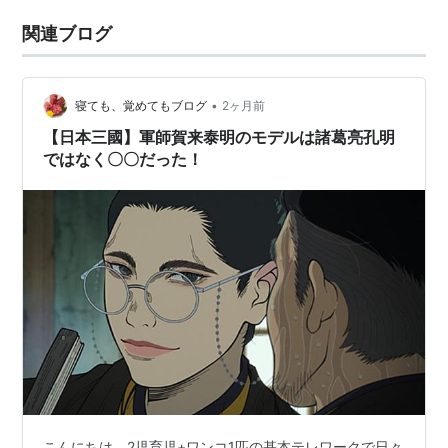
関連ブログ
•
寝ても、覚めてもブログ
2ヶ月前
【日本三國】軍師賀来泰明のモデルは諸葛亮孔明
ではなく〇〇だった！
こんにちは、2児育児+ワンコ1匹の基本テレワークで日々