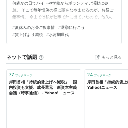
何処かの日でバイトや学校からボランティア活動に参
加。 そこで毎年恒例の様に頭をなやませるのが、お昼ご
飯事情。 今までは私が仕事で外に出ていたので、他3人
の分はレトルトや冷食などをローテーション。 今年は在
#
夏休みのお昼ご飯事情
#
選挙に行こう
宅勤務なので、普段は私と夫は乾麺のお蕎麦を茹でて、
#
賃上げより減税
#
氷河期世代
刻みネギやすり胡麻、七味など好みの薬味を添えて食べ
ています。毎日食べても飽きません。 そして子どもたち
は。。。お蕎麦より素麺やうどんがいいというので、結
ネットで話題
もっと見る
局分けるしかない。具材はというと、市販のかけるタイ
プだったり、冷蔵庫にあるものを適当に。。。…
77
24
ブックマーク
ブックマーク
岸田首相「持続的賃上げへ減税」 国
岸田首相「持続的賃上げ
内投資も支援、成長還元 新資本主義
Yahoo!ニュース
会議（時事通信） - Yahoo!ニュース