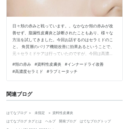
日々頬の赤みと戦っています。。なかなか頬の赤みが改
善せず、脂漏性皮膚炎と診断されたこともあり、様々な
方法を試してきました。今回お話するのはセラミドのこ
と。 角質層のバリア機能改善に効果あるということで、
元々セラミドケアは行っていたのですが、今回は高濃度
セラミド10％以上配合の乳液を使ってみたのでレビュー
#
頬の赤み
#
資料性皮膚炎
#
インナードライ改善
します。 【セラミドって】 【セラミド商品の選び方】
#
高濃度セラミド
#
ラブミータッチ
【絶対おすすめ。高濃度セラミド‗10％以上のスキンバリ
アナノミルク】 【まとめ】 【セラミドって】 セラミド
は、肌の角質層にある人が元々もっている成分。肌を外
関連ブログ
部刺激から守る働きがセラミドにはあります。この成分
が不足すると、肌に赤み‗炎症が出た…
はてなブログ
>
未指定
>
資料性皮膚炎
はてなブログ タグとは
ヘルプ
開発ブログ
はてなブログトップ