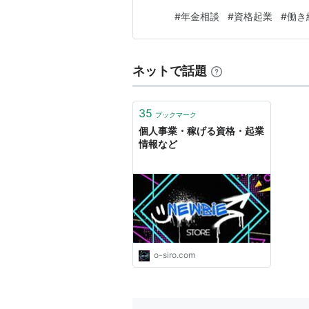
#
年金相談
#
資格起業
#
働き
ネットで話題
35
ブックマーク
個人事業・稼げる資格・起業
情報など
o-siro.com