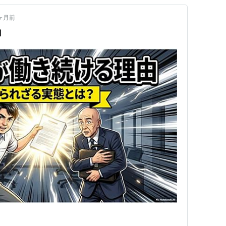
ヶ月前
由