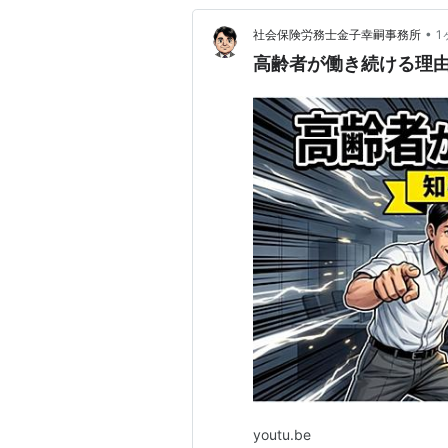
•
社会保険労務士金子幸嗣事務所
1
高齢者が働き続ける理
youtu.be