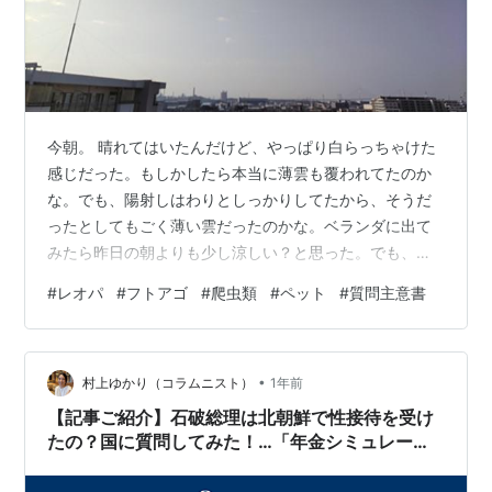
今朝。 晴れてはいたんだけど、やっぱり白らっちゃけた
感じだった。もしかしたら本当に薄雲も覆われてたのか
な。でも、陽射しはわりとしっかりしてたから、そうだ
ったとしてもごく薄い雲だったのかな。ベランダに出て
みたら昨日の朝よりも少し涼しい？と思った。でも、測
ってみたら温度29.7℃、湿度51%だった。これ、もし暑
#
レオパ
#
フトアゴ
#
爬虫類
#
ペット
#
質問主意書
さ慣れしてきてるんだとしたらかえってヤバいかも。 き
ょろちゃん。 （昨日の日記から続く）午後１時半頃お目
覚め。毎度の心配し過ぎで済んでよかった。前窓のとこ
•
ろに出て来て外をジト見。出たかったのかもしれないん
村上ゆかり（コラムニスト）
1年前
だけど、ママと一緒に出かけなくちゃいけなかったから
【記事ご紹介】石破総理は北朝鮮で性接待を受け
そのままにして外出。ごめんねえ。 ２時…
たの？国に質問してみた！…「年金シミュレータ
に信用なし」「少子化対策に根拠なし」主意書が
暴いた政府の不都合