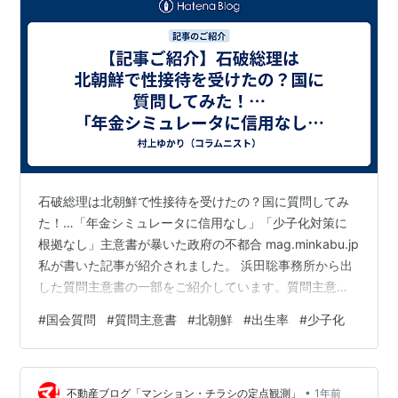
石破総理は北朝鮮で性接待を受けたの？国に質問してみ
た！…「年金シミュレータに信用なし」「少子化対策に
根拠なし」主意書が暴いた政府の不都合 mag.minkabu.jp
私が書いた記事が紹介されました。 浜田聡事務所から出
した質問主意書の一部をご紹介しています。質問主意書
制度の意義について私が思っていることを書きました。
#
国会質問
#
質問主意書
#
北朝鮮
#
出生率
#
少子化
よろしければご覧ください。
•
不動産ブログ「マンション・チラシの定点観測」
1年前