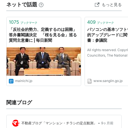
ネットで話題
もっと見る
憲民主） 問1（老朽化マンションの実態と対策） 問1-1：
建替え等が困難となるマンション、実態調査等？ 答1-1：
「マン…
1075
409
ブックマーク
ブックマーク
「反社会的勢力、定義するのは困難」
パソコンの基本ソフト
答弁書閣議決定 「桜を見る会」巡る
的アップグレードに関
質問主意書に | 毎日新聞
書：参議院
All rights reserved. Copyr
Councillors, The National
mainichi.jp
www.sangiin.go.jp
関連ブログ
•
不動産ブログ「マンション・チラシの定点観測」
9ヶ月前