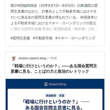
第218回臨時国会（25年8月1日～8月5日）の衆議院の質
問主意書のなかに、21番目として不動産市場におけマネ
ロンに係る次の質問主意書が埋もれている。 外国資本に
よる不動産市場におけるマネー・ローンダリングの防止
に関する質問主意書 松原仁 衆議院議員（無所属）が8月1
日に提出した質問主意書に対する政府答弁書が公開され
#
質問主意書
#
不動産市場
#
マネー・ローンダリング
たのでひも解いてみた。 読みやすいように、一問一答形
式に再構成。 ※時間のない方は、「質疑応答のポイン
ト」と文末の「雑感」をお読みいただければと。 質疑応
•
答のポイント 松原仁 衆議院議員（無所属） 問1：疑わし
miraino-japan’s blog
1年前
い取引の届出件数は何件か？ 答1：849,861件である 問
「戦場に行けというのか？」——ある国会質問主
2：疑わしい…
意書に見る、ことばの力と政治のレトリック