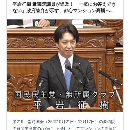
平岩征樹 衆議院議員が追及！「一概にお答えでき
ない」政府答弁が示す、都心マンション高騰へ
の“鈍すぎる危機感”
第219回臨時国会（25年10月21日～12月17日）の衆議院
の質問主意書のなかに、5番目としてマンションの高騰に