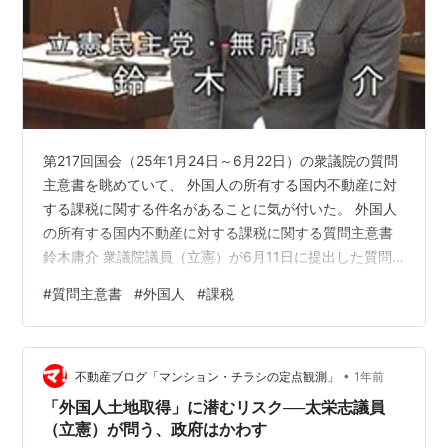
第217回国会（25年1月24日～6月22日）の衆議院の質問
主意書を眺めていて、 外国人の所有する国内不動産に対
する課税に関する件名があることに気が付いた。 外国人
の所有する国内不動産に対する課税に関する質問主意書
鈴木庸介 衆議院議員（立憲）が6月11日に提出した質問
主意書に対する政府答弁書が公開されたのでひも解いて
#
質問主意書
#
外国人
#
課税
みた。 内容を読みやすくするため、一問一答形式で再構
成した。 ※時間のない方は「質疑応答のポイント」と文
末の「雑感」のみでもご一読いただければ幸いである。
•
質疑応答のポイント 鈴木庸介 衆議院議員（立憲） 問1：
不動産ブログ「マンション・チラシの定点観測」
1年前
外国人による国内不動産取得の制限について 問1-1： 外
「外国人土地取得」に潜むリスク──太栄志議員
国人による国…
（立憲）が問う、政府はかわす