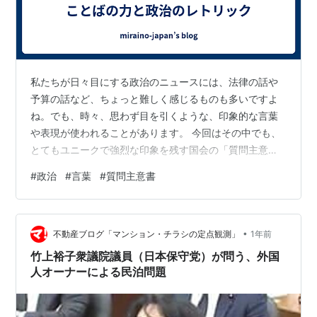
私たちが日々目にする政治のニュースには、法律の話や
予算の話など、ちょっと難しく感じるものも多いですよ
ね。でも、時々、思わず目を引くような、印象的な言葉
や表現が使われることがあります。 今回はその中でも、
とてもユニークで強烈な印象を残す国会の「質問主意書
（しゅいしょ）」をご紹介します。 質問主意書ってな
#
政治
#
言葉
#
質問主意書
に？ まず、「質問主意書」というのは、国会議員が政府
に文書で質問する制度のこと。口頭での質問ではなく、
正式な文書で提出し、政府も原則として文書で答えるこ
•
とが義務付けられています。つまり、国会における本気
不動産ブログ「マンション・チラシの定点観測」
1年前
の質問状のようなものです。 今回の主意書のテーマは？
竹上裕子衆議院議員（日本保守党）が問う、外国
ある議員が出したこの質問主意書では、「防衛…
人オーナーによる民泊問題