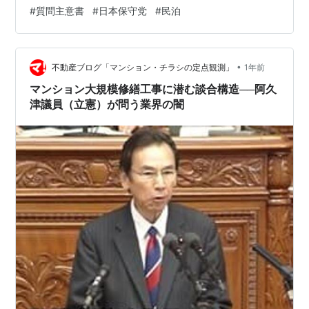
でひも解いてみた。 内容を読みやすくするため、一問一
#
質問主意書
#
日本保守党
#
民泊
答形式で再構成した。 ※以下長文。時間のない方は「質
疑応答のポイント」と文末の「雑感」のみでもご一読い
ただければ幸いである。 質疑応答のポイント 竹上裕子
•
衆議院議員（日本保守党） 問1：各民泊制度について、外
不動産ブログ「マンション・チラシの定点観測」
1年前
国人による運営件数？ 答1：把握していない 問2：（大阪
マンション大規模修繕工事に潜む談合構造──阿久
市の）特区民…
津議員（立憲）が問う業界の闇