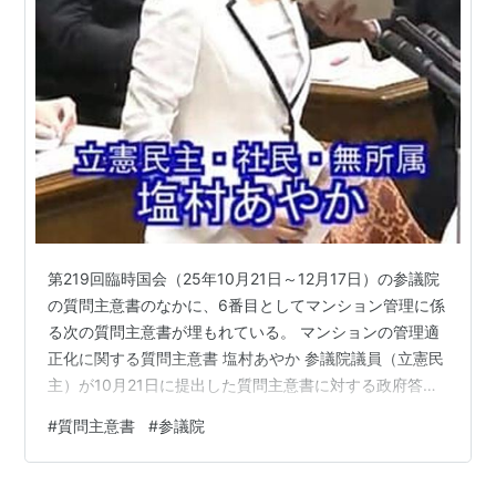
第219回臨時国会（25年10月21日～12月17日）の参議院
の質問主意書のなかに、6番目としてマンション管理に係
る次の質問主意書が埋もれている。 マンションの管理適
正化に関する質問主意書 塩村あやか 参議院議員（立憲民
主）が10月21日に提出した質問主意書に対する政府答弁
書が公開されたのでひも解いてみた。 読みやすいよう
#
質問主意書
#
参議院
に、一問一答形式に再構成。 ※時間のない方は、「質疑
応答のポイント」と文末の「雑感」をお読みいただけれ
ばと。 質疑応答のポイント 塩村あやか 参議院議員（立