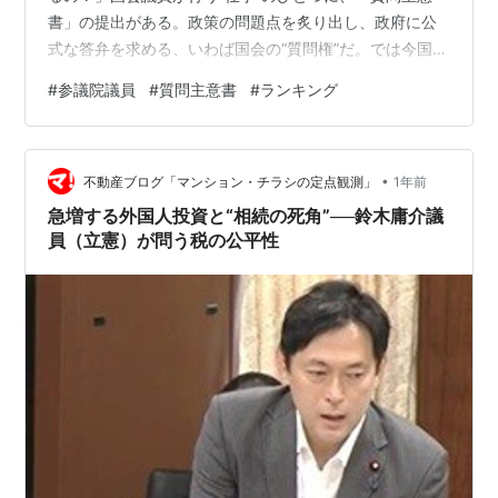
書」の提出がある。政策の問題点を炙り出し、政府に公
式な答弁を求める、いわば国会の“質問権”だ。では今国会
（第217回通常国会）で、誰が、どれだけ、この権利を行
#
参議院議員
#
質問主意書
#
ランキング
使したのか？ 2025年1月24日〜6月22日の国会会期中に
提出された質問主意書のデータをもとに、参議院議員
の“活動量”を可視化した。 ※敬称略。 もくじ 提出したの
•
はわずか20人。与党議員はゼロ 質問主意書 提出数ランキ
不動産ブログ「マンション・チラシの定点観測」
1年前
ング なぜ今？浜田議員の「6月ラッシュ」 数字から透け
急増する外国人投資と“相続の死角”──鈴木庸介議
る「見え…
員（立憲）が問う税の公平性