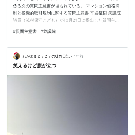
係る次の質問主意書が埋もれている。 マンション価格抑
制と投機的取引規制に関する質問主意書 平岩征樹 衆議院
議員（減税保守こども）が10月21日に提出した質問主意
書に対する政府答弁書が公開されたのでひも解いてみ
#
質問主意書
#
衆議院
た。 読みやすいように、一問一答形式に再構成。 ※時間
のない方は、「質疑応答のポイント」と文末の「雑感」
をお読みいただければと。 質疑応答のポイント 平岩征樹
•
衆議院議員（減税保守こども） 問1：住宅価格上昇への寄
わがままＺｙＺｙの徒然日記
1年前
与度が高いと認識している原因は？ 答1：一概にお答えす
笑えるけど腹が立つ
ることは困…