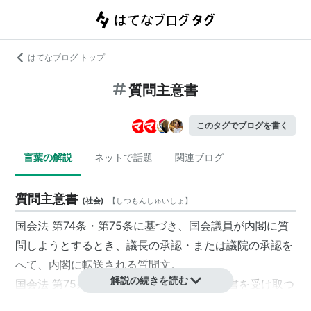
はてなブログ トップ
質問主意書
このタグでブログを書く
言葉の解説
ネットで話題
関連ブログ
質問主意書
(
社会
)
【
しつもんしゅいしょ
】
国会法
第74条・第75条
に基づき、
国会議員
が
内閣
に質
問しようとするとき、議長の承認・または議院の承認を
へて、
内閣
に転送される質問文。
解説の続きを読む
国会法 第75条2項
で、『
内閣
は、
質問主意書
を受け取つ
た日から七日以内に答弁をしなければならない。その期