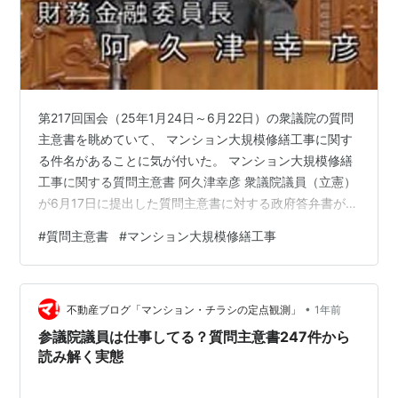
第217回国会（25年1月24日～6月22日）の衆議院の質問
主意書を眺めていて、 マンション大規模修繕工事に関す
る件名があることに気が付いた。 マンション大規模修繕
工事に関する質問主意書 阿久津幸彦 衆議院議員（立憲）
が6月17日に提出した質問主意書に対する政府答弁書が公
開されたのでひも解いてみた。 内容を読みやすくするた
#
質問主意書
#
マンション大規模修繕工事
め、一問一答形式で再構成した。 ※以下長文。時間のな
い方は「質疑応答のポイント」と文末の「雑感」のみで
もご一読いただければ幸いである。 質疑応答のポイント
•
阿久津幸彦 衆議院議員（立憲） 問1：長谷工リフォーム
不動産ブログ「マンション・チラシの定点観測」
1年前
など、公正取引委員会から立入検査 答1：結果を踏まえ厳
参議院議員は仕事してる？質問主意書247件から
正に対処 問…
読み解く実態