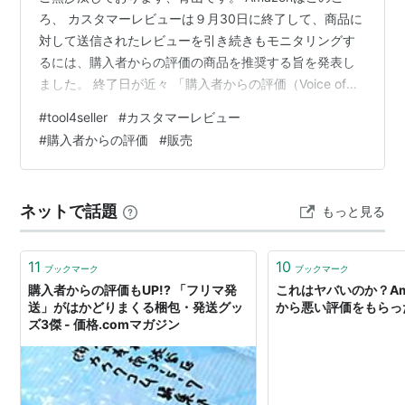
ろ、 カスタマーレビューは９月30日に終了して、商品に
対して送信されたレビューを引き続きもモニタリングす
るには、購入者からの評価の商品を推奨する旨を発表し
ました。 終了日が近々 「購入者からの評価（Voice of
Customer）」は▲ 具体的にはどのようなもので、▲ 出
#
tool4seller
#
カスタマーレビュー
品者の日常販売をどのようにサポートして、 カスタマー
#
購入者からの評価
#
販売
レビューのかわりになるでしょうか 今回の記事ではそれ
らの疑問を探ってみたいと思います。 まず、以下の二つ
の出品者のお悩みがあります。 ① 批判的なレビューも
ネットで話題
もっと見る
ないし、品切れ商品でもないですが、なぜ売上が下がっ
たんだろう？…
11
10
ブックマーク
ブックマーク
購入者からの評価もUP!? 「フリマ発
これはヤバいのか？Am
送」がはかどりまくる梱包・発送グッ
から悪い評価をもらっ
ズ3傑 - 価格.comマガジン