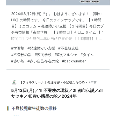
2024年6月2日(日)です。 おはようございます！ 【朝の
HR】の時間です。 今日のラインナップです。 【１時間
目】ミニコラム ～発達障がい支援 【２時間目】今日のプ
チ有益情報「夜間学校」 【３時間目】今日… タイム 【４
時間目】マヤ暦的…赤い自己存在の蛇 【１時間目】ミニ
コラム ～発達障がい支援 foulesourire.hatenablog.com
#
学習塾
#
発達障がい支援
#
不登校支援
今日も不登校の親御さんの お話をしていきます。 ①教
#
不登校の親
#
夜間学校
#
0次マルシェ
#
タイム
育熱心である 幼稚園・小学校・中学校と、親の熱意によ
#
赤い蛇
#
赤い自己存在の蛇
#
backnumber
って、 子どもが受験や習い事に取り組んだ結果、 子ども
が疲弊するケースです。 教育熱心が子どもとうまく 噛み
合っているときは問題ありません…
•
【フォルスリール】発達障害・不登校たちの塾
2年前
5月13日(月)／1⃣不登校の現状／2⃣都市伝説／3⃣
サツキ／4⃣赤い惑星の蛇／2024年