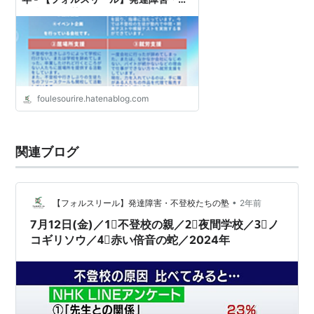
登校たちの塾
foulesourire.hatenablog.com
関連ブログ
•
【フォルスリール】発達障害・不登校たちの塾
2年前
7月12日(金)／1⃣不登校の親／2⃣夜間学校／3⃣ノ
コギリソウ／4⃣赤い倍音の蛇／2024年