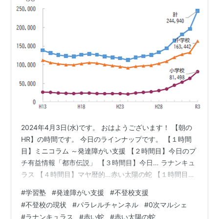
2024年4月3日(水)です。 おはようございます！ 【朝の
HR】の時間です。 今日のラインナップです。 【１時間
目】ミニコラム ～発達障がい支援 【２時間目】今日のプ
チ有益情報「都市伝説」 【３時間目】今日… ラナンキュ
ラス 【４時間目】マヤ暦的…赤い太陽の蛇 【１時間目】
ミニコラム ～発達障がい支援
#
学習塾
#
発達障がい支援
#
不登校支援
foulesourire.hatenablog.com 今日も不登校の現状につい
#
不登校の現状
#
パラレルチャンネル
#
0次マルシェ
て お話していきます。 文部科学省や専門家の間では、
#
ラナンキュラス
#
赤い蛇
#
赤い太陽の蛇