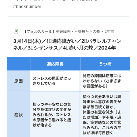
不登校児童生徒への支援が 必要不可欠とされています。
#
backnumber
不登校の児童生徒には適切な 支援や指導が必要であり、
個別のカウンセリングや教育プランの作成、 フリース
ク…
•
【フォルスリール】発達障害・不登校たちの塾
2年前
3月14日(木)／1⃣適応障がい／2⃣パラレルチャン
ネル／3⃣シザンサス／4⃣赤い月の蛇／2024年