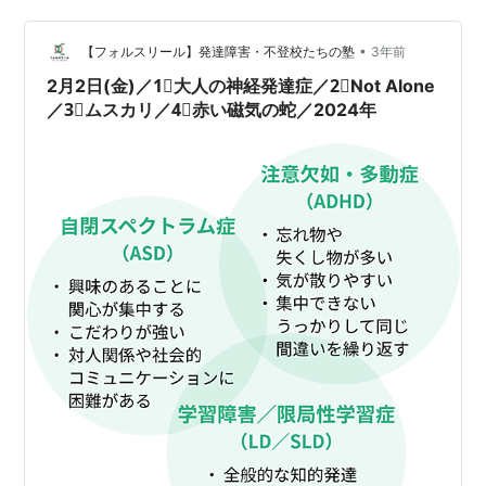
ムに人の職場での 具体…
•
【フォルスリール】発達障害・不登校たちの塾
3年前
2月2日(金)／1⃣大人の神経発達症／2⃣Not Alone
／3⃣ムスカリ／4⃣赤い磁気の蛇／2024年