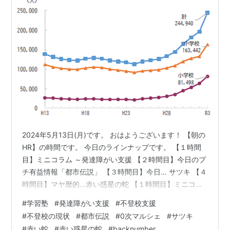
2024年5月13日(月)です。 おはようございます！ 【朝の
HR】の時間です。 今日のラインナップです。 【１時間
目】ミニコラム ～発達障がい支援 【２時間目】今日のプ
チ有益情報「都市伝説」 【３時間目】今日… サツキ 【４
時間目】マヤ暦的…赤い惑星の蛇 【１時間目】ミニコラ
ム ～発達障がい支援 foulesourire.hatenablog.com 今日
#
学習塾
#
発達障がい支援
#
不登校支援
も不登校の現状について お話していきます。 お子さまが
#
不登校の現状
#
都市伝説
#
0次マルシェ
#
サツキ
自ら気づくのが難しい場合、 保護者として助言すること
#
赤い蛇
#
赤い惑星の蛇
#
backnumber