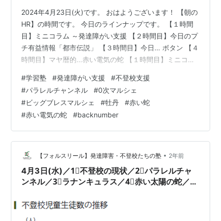
2024年4月23日(火)です。 おはようございます！ 【朝の
HR】の時間です。 今日のラインナップです。 【１時間
目】ミニコラム ～発達障がい支援 【２時間目】今日のプ
チ有益情報「都市伝説」 【３時間目】今日… ボタン 【４
時間目】マヤ暦的…赤い電気の蛇 【１時間目】ミニコラ
ム ～発達障がい支援 foulesourire.hatenablog.com 今日
#
学習塾
#
発達障がい支援
#
不登校支援
も不登校の現状について お話していきます。 不登校の人
#
パラレルチャンネル
#
0次マルシェ
数や割合の推移を見てみましょう。 過去のデータとの比
#
ビッグブレスマルシェ
#
牡丹
#
赤い蛇
較や その傾向について考察していきます。 令和3年度の
#
赤い電気の蛇
#
backnumber
データによれば、 小学校の不登校児童の人数は 81,498
人（1000人当たり1…
•
【フォルスリール】発達障害・不登校たちの塾
2年前
4月3日(水)／1⃣不登校の現状／2⃣パラレルチャ
ンネル／3⃣ラナンキュラス／4⃣赤い太陽の蛇／
2024年