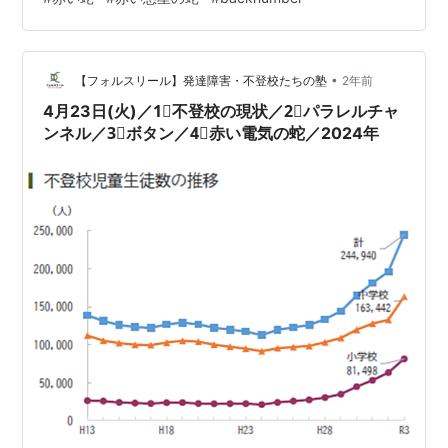
も良いでしょう。 居心地の良い居場所が あることはお子
さまの支えになり、 再び学校への意欲を高める 助けにな
るかもしれません。 居場所…
•
【フォルスリール】発達障害・不登校たちの塾
2年前
4月23日(火)／1⃣不登校の現状／2⃣パラレルチャ
ンネル／3⃣ボタン／4⃣赤い電気の蛇／2024年