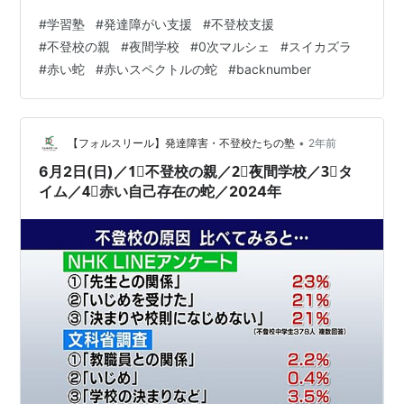
目】ミニコラム ～発達障がい支援
#
学習塾
#
発達障がい支援
#
不登校支援
foulesourire.hatenablog.com 今日も不登校の親御さんの
#
不登校の親
#
夜間学校
#
0次マルシェ
#
スイカズラ
お話をしていきます。 不登校の原因には様々なものがあ
#
赤い蛇
#
赤いスペクトルの蛇
#
backnumber
りますが、 その中の１つに不登校の子どもになりやすい
性格傾向というのもがあります。 しかし、意外と見過ご
してしまうのが、 不登校になりやすい親の特徴です。…
•
【フォルスリール】発達障害・不登校たちの塾
2年前
6月2日(日)／1⃣不登校の親／2⃣夜間学校／3⃣タ
イム／4⃣赤い自己存在の蛇／2024年