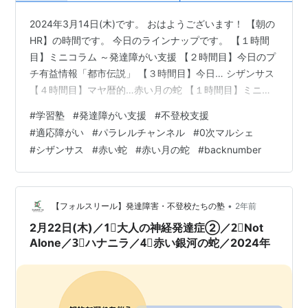
2024年3月14日(木)です。 おはようございます！ 【朝の
HR】の時間です。 今日のラインナップです。 【１時間
目】ミニコラム ～発達障がい支援 【２時間目】今日のプ
チ有益情報「都市伝説」 【３時間目】今日… シザンサス
【４時間目】マヤ暦的…赤い月の蛇 【１時間目】ミニコ
ラム ～発達障がい支援 foulesourire.hatenablog.com 今
#
学習塾
#
発達障がい支援
#
不登校支援
日も適応障がいについて考えていきます。 外因的ストレ
#
適応障がい
#
パラレルチャンネル
#
0次マルシェ
スを自分で解決できないとき、 または簡単に除去できな
#
シザンサス
#
赤い蛇
#
赤い月の蛇
#
backnumber
い場合に 適応障がいが起こりやすくなります。 外因的な
ストレスになりやすいのは、 以下のような事柄です。
①仕事で起るケース ②プライベ…
•
【フォルスリール】発達障害・不登校たちの塾
2年前
2月22日(木)／1⃣大人の神経発達症②／2⃣Not
Alone／3⃣ハナニラ／4⃣赤い銀河の蛇／2024年