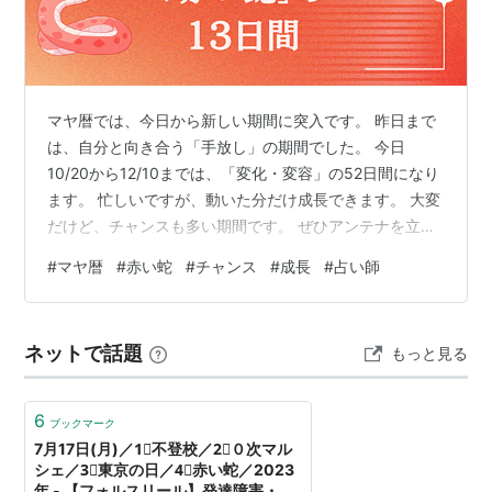
マヤ暦では、今日から新しい期間に突入です。 昨日まで
は、自分と向き合う「手放し」の期間でした。 今日
10/20から12/10までは、「変化・変容」の52日間になり
ます。 忙しいですが、動いた分だけ成長できます。 大変
だけど、チャンスも多い期間です。 ぜひアンテナを立て
て、変化の兆しをキャッチしてみてくださいね。 そし
#
マヤ暦
#
赤い蛇
#
チャンス
#
成長
#
占い師
て、10/20～11/1は「赤い蛇」の13日間。 キーワードは
⭐️本能で動く ⭐️血と情熱 ⭐️コントロール ⭐️直感 蛇は地を
這うように、じっくりと動きます。 ただ情熱がある分、
ネットで話題
もっと見る
視野が狭くなりがち。 相手をコントロールせずに、周り
の意見も聞いてみましょう。 焦りや怒りで動くので…
6
ブックマーク
7月17日(月)／1⃣不登校／2⃣０次マル
シェ／3⃣東京の日／4⃣赤い蛇／2023
年 - 【フォルスリール】発達障害・不