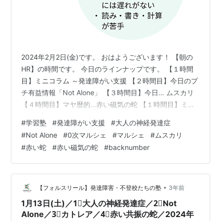
2024年2月2日(金)です。 おはようございます！ 【朝の
HR】の時間です。 今日のラインナップです。 【１時間
目】ミニコラム ～発達障がい支援 【２時間目】今日のプ
チ有益情報「Not Alone」 【３時間目】今日… ムスカリ
【４時間目】マヤ暦的…赤い磁気の蛇 【１時間目】ミニ
コラム ～発達障がい支援 foulesourire.hatenablog.com
#
学習塾
#
発達障がい支援
#
大人の神経発達症
今日も大人の神経発達症 （発達障がい）についてお話し
#
Not Alone
#
0次マルシェ
#
マルシェ
#
ムスカリ
ていきます。 悩んでいる方へのお話です。 最近は大人の
#
赤い蛇
#
赤い磁気の蛇
#
backnumber
発達障がいと いう言葉をよく聞くようになり、 世の中の
理解は広まってきています。 仕事においても、適切な対
応に 尽力する企業も増…
•
【フォルスリール】発達障害・不登校たちの塾
3年前
1月13日(土)／1⃣大人の神経発達症／2⃣Not
Alone／3⃣カトレア／4⃣赤い共振の蛇／2024年