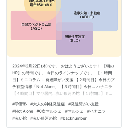
2024年2月22日(木)です。 おはようございます！ 【朝の
HR】の時間です。 今日のラインナップです。 【１時間
目】ミニコラム ～発達障がい支援 【２時間目】今日のプ
チ有益情報「Not Alone」 【３時間目】今日… ハナニラ
【４時間目】マヤ暦的…赤い銀河の蛇 【１時間目】ミニ
コラム ～発達障がい支援 foulesourire.hatenablog.com
#
学習塾
#
大人の神経発達症
#
発達障がい支援
今日も大人の神経発達症についての お話をしていきま
#
Not Alone
#
0次マルシェ
#
マルシェ
#
ハナニラ
す。 自閉スペクトラムを持つ人は、 自分に合わない環境
#
赤い蛇
#
赤い銀河の蛇
#
backnumber
下に置かれてしまうと、 日常生活にさまざまな悪い影響
を 及ぼしてしまうこともあります。 この自閉スペクトラ