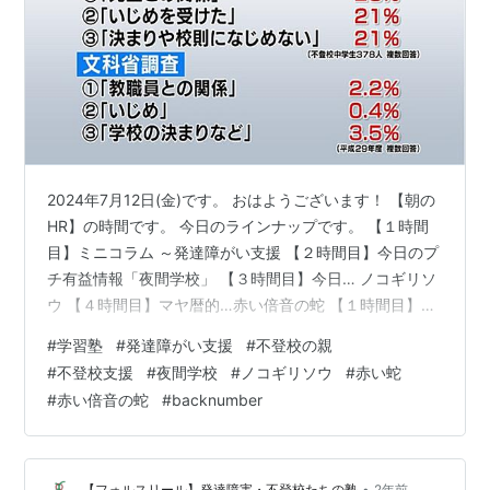
2024年7月12日(金)です。 おはようございます！ 【朝の
HR】の時間です。 今日のラインナップです。 【１時間
目】ミニコラム ～発達障がい支援 【２時間目】今日のプ
チ有益情報「夜間学校」 【３時間目】今日… ノコギリソ
ウ 【４時間目】マヤ暦的…赤い倍音の蛇 【１時間目】ミ
ニコラム ～発達障がい支援
#
学習塾
#
発達障がい支援
#
不登校の親
foulesourire.hatenablog.com 今日も不登校の親御さんの
#
不登校支援
#
夜間学校
#
ノコギリソウ
#
赤い蛇
お話をしていきます。 プライドが高いとは、 自意識過剰
#
赤い倍音の蛇
#
backnumber
で自分が1番との思いが強く、 負けず嫌いで他人の意見を
受け入れない傾向のことを言います。 自慢話が多いのも
特徴です。 プライドがなかったり 低すぎたりするの…
•
【フォルスリール】発達障害・不登校たちの塾
2年前