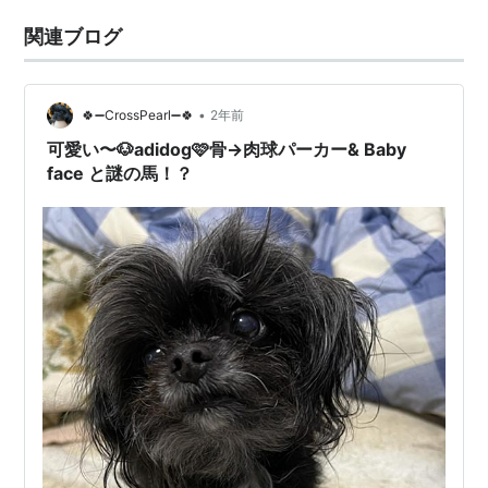
関連ブログ
•
🍀➖CrossPearl➖🍀
2年前
可愛い〜🐶adidog🩷骨→肉球パーカー& Baby
face と謎の馬！？