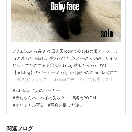
こんばんみっ😆🎵 今日楽天roomで🐶solaの服アップしよ
うと思ったら時代が変わってた🙄 どーやらNewデザイン
になってたのである🙄 🐶adidog 載せたかったのは
【adidog】のパーカー めっちゃ可愛いの🩷 adidas(アデ
ィダス)じゃなくて、adidog(アディドッグ)ね☝️ ダス！じ
ゃなくてドッグ！🤣w つなぎタイプはまだあるんだけ
#
adidog
#
犬のパーカー
ど、パーカータイプが見つからなかった🙄 ⬇️つなぎは
#
赤ちゃんハイハイの失敗？！
#
楽天ROOM
roomにアップ済み⬇️ room.rakuten.co.jp 探してたらパー
#
オリジナル写真
#
写真の撮り方違い
カーは一応あるんだけど、デザインが骨🦴から肉球🐾に
なってた ⬇️⬇️⬇️ 【在庫一掃】NEWアディドッグ 裏起毛 ト
レーナ…
関連ブログ