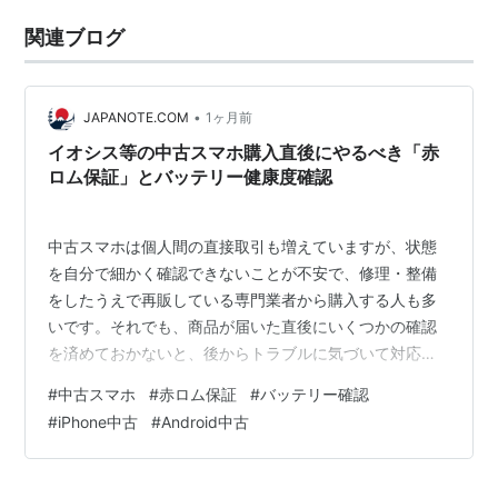
関連ブログ
•
JAPANOTE.COM
1ヶ月前
イオシス等の中古スマホ購入直後にやるべき「赤
ロム保証」とバッテリー健康度確認
中古スマホは個人間の直接取引も増えていますが、状態
を自分で細かく確認できないことが不安で、修理・整備
をしたうえで再販している専門業者から購入する人も多
いです。それでも、商品が届いた直後にいくつかの確認
を済めておかないと、後からトラブルに気づいて対応が
遅れることがあります。 実は私も先日、イオシスで「ラ
#
中古スマホ
#
赤ロム保証
#
バッテリー確認
ンクB」の中古iPhoneを購入したばかりです。届いた瞬間
#
iPhone中古
#
Android中古
は新品のように綺麗でテンションが上がりましたが、そ
こですぐに使わず、まずは一番大事な初期チェックを済
ませました。この記事では、中古スマホ専門店で購入し