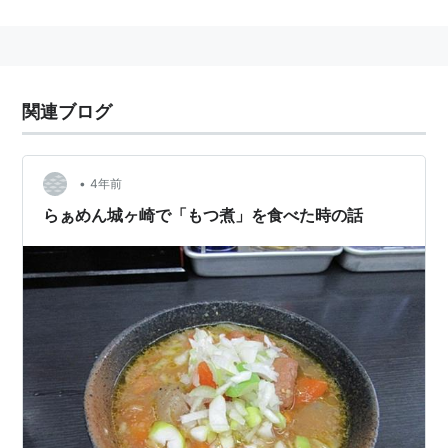
■
東武
桐生線
太田駅
(
TI18
)−
三枚橋駅
(
TI51
)−
治良門橋駅
(
TI52
)−
藪
塚駅
(
TI53
)−
阿左美駅
(
TI54
)−
新桐生駅
(
TI55
)−
相老駅
関連ブログ
(
TI56
) ←「
赤城駅
(
TI57
)」
■
小泉線
直通（至・
東小泉駅
(
TI44
)
竜舞駅
(
TI47
)）
■
伊勢崎線
(
東武スカイツリーライン
太田
以遠)…
•
4年前
(至・
浅草駅
とうきょうスカイツリー駅
北千住駅
東
らぁめん城ヶ崎で「もつ煮」を食べた時の話
武動物公園駅
加須駅
羽生駅
館林駅
足利市駅
)
■
上毛電気鉄道上毛線
中央前橋駅
…
心臓血管センター駅
…
大胡駅
…
東新川駅
←「
赤城駅
」→
桐生球場前駅
−
天王宿駅
…
西桐生駅
○
リスト
：
駅キーワード
○
リスト
：
駅つきキーワード