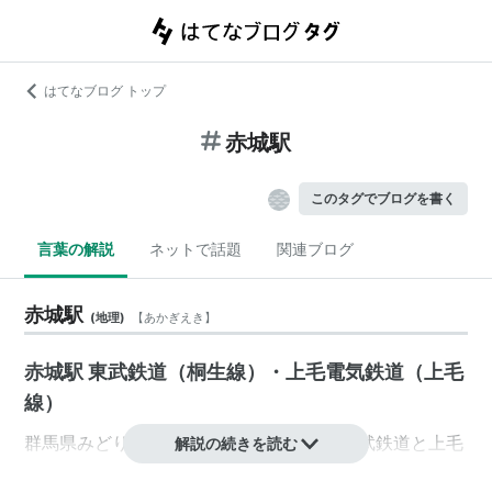
はてなブログ トップ
赤城駅
このタグでブログを書く
言葉の解説
ネットで話題
関連ブログ
赤城駅
(
地理
)
【
あかぎえき
】
赤城駅 東武鉄道（桐生線）・上毛電気鉄道（上毛
線）
群馬県
みどり市
大間々町
大間々
にある、
東武鉄道
と
上毛
解説の続きを読む
電気鉄道
の「
赤城
」駅。