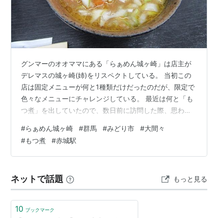
グンマーのオオママにある「らぁめん城ヶ崎」は店主が
デレマスの城ヶ崎(姉)をリスペクトしている。 当初この
店は固定メニューが何と1種類だけだったのだが、限定で
色々なメニューにチャレンジしている。 最近は何と「も
つ煮」を出していたので、数日前に訪問した際、思わず
注文してしまった。 印象としてはけんちん汁のような感
#
らぁめん城ヶ崎
#
群馬
#
みどり市
#
大間々
じであったし、いつものタマネギのインパクトが凄かっ
#
もつ煮
#
赤城駅
た。 あとラーメンを注文しないともつ煮を注文できず、
汁物の味の混在。白いご飯が欲しかった。 らぁめん城ヶ
崎の「もつ煮」 もつ煮ラーメン屋でもつ煮って珍しい気
ネットで話題
もっと見る
がする。そうでもない？大衆食堂か！1日〇食限定とか書
かれるとつい食べたくなってしまう…
10
ブックマーク