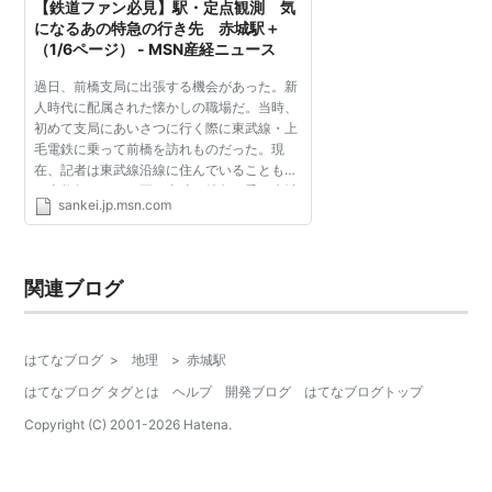
【鉄道ファン必見】駅・定点観測 気
になるあの特急の行き先 赤城駅＋
（1/6ページ） - MSN産経ニュース
過日、前橋支局に出張する機会があった。新
人時代に配属された懐かしの職場だ。当時、
初めて支局にあいさつに行く際に東武線・上
毛電鉄に乗って前橋を訪れものだった。現
在、記者は東武線沿線に住んでいることもあ
り十数年ぶりに、再び東武の特急に乗り赤城
sankei.jp.msn.com
駅経由で前橋を目指すことにしてみた。（溝
上健良） 浅草から...
関連ブログ
はてなブログ
>
地理
>
赤城駅
はてなブログ タグとは
ヘルプ
開発ブログ
はてなブログトップ
Copyright (C) 2001-
2026
Hatena.