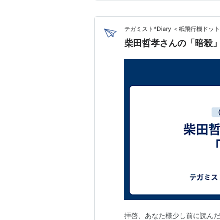
テガミスト*Diary ＜紙飛行機ドッ
柴田哲孝さんの「暗殺
拝啓、あなた様少し前に読ん