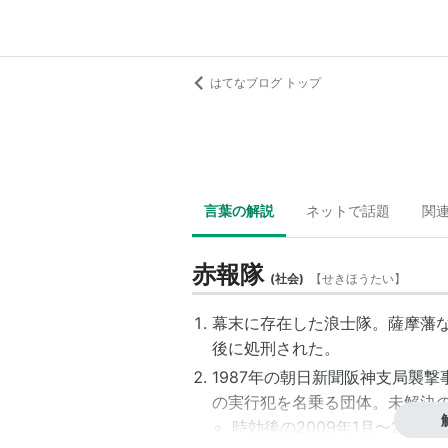
はてなブログ トップ
言葉の解説
ネットで話題
関
赤報隊
(
社会
)
【
せきほうたい
】
幕末に存在した浪士隊。薩摩藩
後に処刑された。
1987年の朝日新聞
阪神支局襲撃
の実行犯を名乗る団体。未解決
時効後の2009年1月〜2月