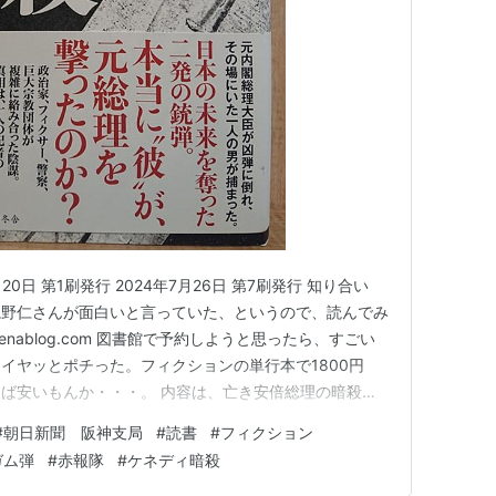
0日 第1刷発行 2024年7月26日 第7刷発行 知り合い
亀野仁さんが面白いと言っていた、というので、読んでみ
atenablog.com 図書館で予約しようと思ったら、すごい
イヤッとポチった。フィクションの単行本で1800円
ば安いもんか・・・。 内容は、亡き安倍総理の暗殺事
ィクションで表わし、、、って感じだろうか。知り合いの
#
朝日新聞 阪神支局
#
読書
#
フィクション
、「まぁ、フィクションの世界だから、どうともでも書け
ガム弾
#
赤報隊
#
ケネディ暗殺