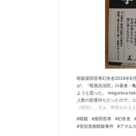
暗殺柴田哲孝幻冬舎2024年6月2
が、『暗黒自治区』の著者・
ようと思った。 megureca.h
人数の順番待ちだったので、エ
（税別）。まぁ、映画をおもえ
件にまつわる様々な憶測をフ
#
暗殺
#
柴田哲孝
#
幻冬舎
警察庁ＯＢの方に言わせると
#
安倍首相暗殺事件
#
アマル
る。興味なし・・…