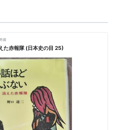
、および「週刊文春」をはじめとする多くのマスコ
が多く信頼できないと指摘された。この人物は直後
は誤報を認めて4月16日発売号に謝罪記事を掲載し
対して起きた放火未遂・脅迫活動で実行犯を名乗る団
ヶ月前
た赤報隊 (日本史の目 25)
の東海道鎮撫総督指揮下の一部隊。隊長は相楽総
金剛輪寺において結成される。赤報隊は新政府の許可
ら信州へ進み、反幕府の民衆の支持を得た。しか
ず、文書で証拠を残さないようにした。そして、新
難であるとして密かに取消し、年貢半減は相楽らが
、公家の高松実村を盟主としていた高松軍とともに
捨てられた。1868年の3月3日に新政府軍によっ