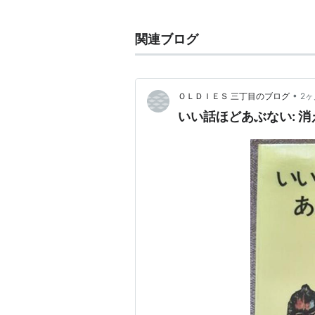
が、朝日新聞社、兵庫県警察
ミなどから、事実と異なる点
に証言を翻し、「週刊新潮」
関連ブログ
た。
2009年2月、各地のNHKに
体。上記との関連は不明。
•
ＯＬＤＩＥＳ 三丁目のブログ
2
いい話ほどあぶない: 消え
赤報隊
(
一般
)
【
せきほうたい
】
江戸時代末期に結成された新政府軍
三。
1868年1月8日に近江国松尾山の
を得て、「年貢半減」を宣伝しなが
し、新政府は「官軍之御印」を出さ
政府は財政的に年貢半減の実現は困
勝手に触れ回ったことであるとして
偽官軍の烙印を押されて新政府に使い