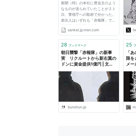
新聞（同）の本社に脅迫文のよう
いて
なものが送られていたことが２１
きて
日、警視庁への取材で分かった。
する
差出人はいずれも「赤報隊」で、
日新
警視庁は偽計業務妨害などの疑い
長と
sankei.jp.msn.com
tw
もあるとみて調べている。 警視
感商
庁によると、脅迫文のようなもの
http
は２０日に各本社に届けられた。
28
25
ブックマーク
茶封筒の裏面に「赤報隊」と...
朝日襲撃「赤報隊」の新事
「あ
実 リクルートから新右翼の
限を
ドンに資金提供1億円 | 文春
メー
オンライン
事件
INVI
& C
bunshun.jp
m