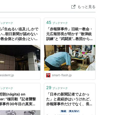
ぶな…
もっと見る
45
ブックマーク
ブックマーク
ら｢生ぬるい追及｣しかで
「赤報隊事件」旧統一教会・
い…朝日新聞が認めない
元広報部長が明かす “散弾銃
一教会側との談合｣という
訓練”と “武闘派”…教団から
がたい過去 ｢赤報隊事
は「懺悔本」出版への圧力も
をめぐる取材結果は､なぜ
- Smart FLASH/スマフラ[光
れたのか
文社週刊誌]
esident.jp
smart-flash.jp
29
ブックマーク
ブックマーク
朗(nāgita) on
「日本の新聞記者でよかっ
tter: "樋田毅『記者襲撃
た」と産経抄はいうけれど、
隊事件30年目の真実』
赤報隊事件だけでなく、長井
書店を読めば、なぜ朝日
健司氏の銃殺事件もあるよ
が旧統一教会の問題につ
ね…… - 法華狼の日記