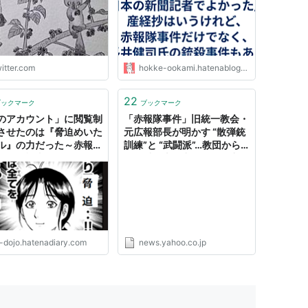
及び腰でほとんど報道で
いないのか、疑問が氷解
。赤報隊事件の翌年、朝
聞の幹部が世界日報の社
複数回の宴席を持ち、霊
itter.com
hokke-ookami.hatenablog.com
…
s://t.co/VsSzioIWH4"
22
ブックマーク
ブックマーク
のアカウント」に閲覧制
「赤報隊事件」旧統一教会・
させたのは『脅迫めいた
元広報部長が明かす “散弾銃
ル』の力だった～赤報隊
訓練”と “武闘派”…教団から
の日の記事。 -
は「懺悔本」出版への圧力も
SIBLE Dojo. ーQUIET
（SmartFLASH） - Yahoo!
OLORFUL PLACE-
ニュース
-dojo.hatenadiary.com
news.yahoo.co.jp