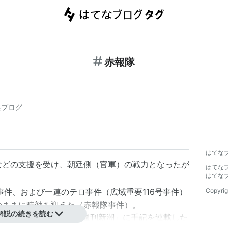
赤報隊
連ブログ
はてな
などの支援を受け、朝廷側（官軍）の戦力となったが
はてな
はてな
事件
、および一連のテロ事件（広域重要116号事件）
Copyrig
のままに時効を迎えた（
赤報隊事件
）。
解説の続きを読む
、実行犯を名乗る人物が「週刊新潮」に手記を連載した