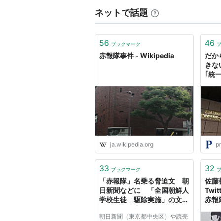
―――――― ★いい話ほどあ
ネットで話題
56
46
ブックマーク
赤報隊事件 - Wikipedia
だか
きな
｢統
信じ
件｣
潰さ
ja.wikipedia.org
pr
33
32
ブックマーク
「赤報隊」名乗る脅迫文 朝
佐藤哲
日新聞などに 「全国朝鮮人
Twi
学校生徒 駆除実施」の文面
赤報
が… - MSN産経ニュース
岩波
朝日新聞（東京都中央区）や読売
新聞