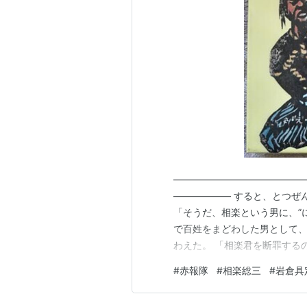
て、下諏訪郊外で相楽らは処刑され
外された。
―――――――――――――
―――――― すると、とつぜ
「そうだ、相楽という男に、”
で百姓をまどわした男として、
わえた。 「相楽君を断罪する
一新の大業を成しとげるため
#
赤報隊
#
相楽総三
#
岩倉具
あるかね？」
―――――――――――――