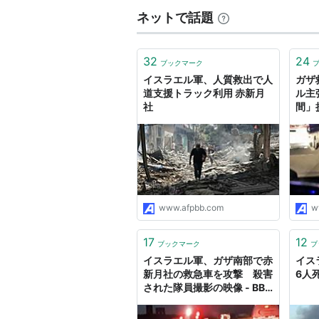
ネットで話題
32
24
ブックマーク
イスラエル軍、人質救出で人
ガザ
道支援トラック利用 赤新月
ル主
社
間」
公開
www.afpbb.com
w
17
12
ブックマーク
ブ
イスラエル軍、ガザ南部で赤
イス
新月社の救急車を攻撃 殺害
6人
された隊員撮影の映像 - BBC
ニュース