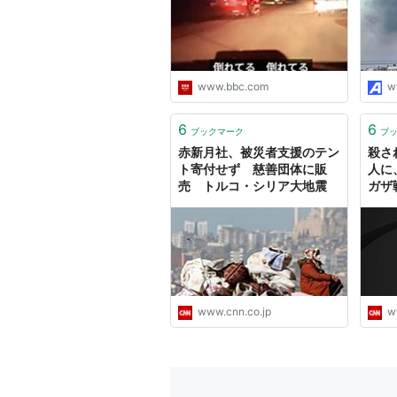
www.bbc.com
w
6
6
ブックマーク
ブ
赤新月社、被災者支援のテン
殺さ
ト寄付せず 慈善団体に販
人に
売 トルコ・シリア大地震
ガザ
www.cnn.co.jp
w