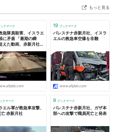
もっと見る
19
ブックマーク
ブックマーク
救急隊員殺害、イスラエ
パレスチナ赤新月社、イスラ
張に矛盾 「最期の瞬
エルの救急車空爆を非難
捉えた動画、赤新月社が
ww.afpbb.com
www.afpbb.com
9
ックマーク
ブックマーク
ラエル軍が救急車攻撃、
パレスチナ赤新月社、ガザ本
死亡 赤新月社
部への攻撃で職員死亡と発表