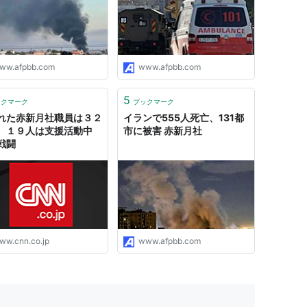
ww.afpbb.com
www.afpbb.com
5
ックマーク
ブックマーク
れた赤新月社職員は３２
イランで555人死亡、131都
、１９人は支援活動中
市に被害 赤新月社
戦闘
ww.cnn.co.jp
www.afpbb.com