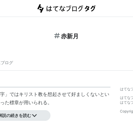
赤新月
連ブログ
はてな
字」ではキリスト教を想起させて好ましくないとい
はてな
った標章が用いられる。
はてな
Copyrig
解説の続きを読む