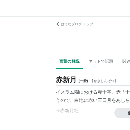
はてなブログ トップ
言葉の解説
ネットで話題
関
赤新月
(
一般
)
【
せきしんげつ
】
イスラム圏における赤十字。赤「十
うので、白地に赤い
三日月
をあしら
→
赤新月社