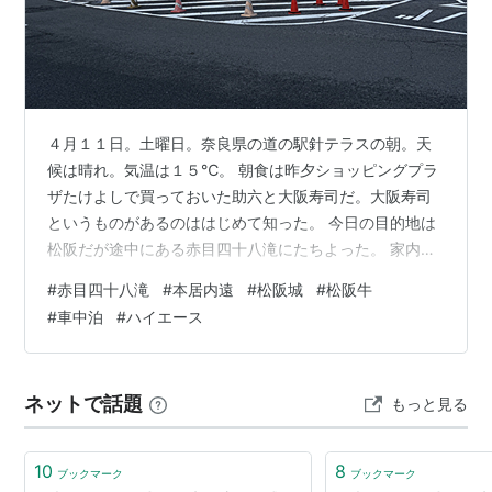
４月１１日。土曜日。奈良県の道の駅針テラスの朝。天
候は晴れ。気温は１５℃。 朝食は昨夕ショッピングプラ
ザたけよしで買っておいた助六と大阪寿司だ。大阪寿司
というものがあるのははじめて知った。 今日の目的地は
松阪だが途中にある赤目四十八滝にたちよった。 家内は
山道をあるきたくないとのことで車にのこった。ひとり
#
赤目四十八滝
#
本居内遠
#
松阪城
#
松阪牛
で滝をみにゆく。 渓谷沿いをのぼってゆく。ここは高校
#
車中泊
#
ハイエース
生のときの能登・京都をまわるサイクリングの際にたち
よろうとしたのだが、道をまちがえてかなわなかったと
ころだ。４７年ぶりにわすれものを回収にきたのであ
ネットで話題
もっと見る
る。ただすべてまわると２時間以上かかるようなので、
入口だけ見てもどるつもりだった。 しかし料金…
10
8
ブックマーク
ブックマーク