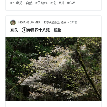
#
１歳児 自然
#
子連れ
#
滝
#
川
#
GW
オムツ変えのできる場所 子供とスムーズに行くには 赤目
四十八滝とは 平成の名水百選、日本の滝100選、森林浴
の森 100選、遊歩よ100選にも選ばれている ハイキング
コースや散策、森林浴など自然を楽しめる 滝をつなぐ約
•
INDIANSUMMER 四季の自然と植物
2年前
3.…
奈良 ①赤目四十八滝 植物