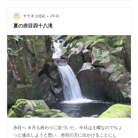
ら赤目渓谷へ至る途中の昭和テイスト溢れるお土産物店
を観たりするのが、昔から好きでした。 亡き父や母と一
•
緒に初めて赤目を訪れたのは、もう50年くらい前だと思
ナラネコ日記
2年前
います。前に息子を連れて来てからも、既に11年が経っ
夏の赤目四十八滝
てるから、どんな変化がある…
赤目へ ８月も終わりに近づいた。今日は土曜なのでちょ
っと遠出しようと思い、赤目の方に出かけることにし