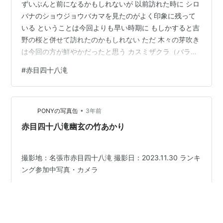
ずいぶんと前になるかもしれないが 以前訪れた時に シロ
バナのショウジョウバカマを見たのがよく印象に残って
いる ということは今回よりも早い時期に もしかすると吉
野の桜と併せて訪れたのかもしれない ただ 木々の芽吹き
は今回の方が鮮やかだったと思う カスミザクラ（バラ
科） 近づけないがカスミザクラだろう タチツボスミレ
#
赤目四十八滝
（スミレ科） ミヤマハコベ（ナデシコ科） イズセンリョ
ウ（サクラソウ科） 照葉樹の林床でよく見かける ツルカ
ノコソウ（スイカズラ科） コチャルメルソウ（ユキノシ
•
タ科） オノマンネングサ（ベンケイソウ科） サンショウ
PONYの写真缶
3年前
ソウ（イラクサ科） ハシリドコロ（ナス科） 猛毒の植物
赤目四十八滝幽玄の竹あかり
ショウジョウバカ…