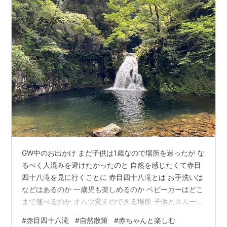
GW中のお出かけ まだ子供は1歳なので場所を迷ったが な
るべく人混みを避けたかったのと 自然を感じたくて赤目
四十八滝を見に行くことに 赤目四十八滝とは お手洗いは
などはあるのか 一歳児も楽しめるのか ベビーカーはどこ
まで運べるのか オムツ変えのできる場所 子供とスムーズ
に行くには 赤目四十八滝とは お手洗いなどはあるのか
#
赤目四十八滝
#
自然散策
#
赤ちゃんと楽しむ
一歳児も楽しめるのか ベビーカーはどこまで運べるのか