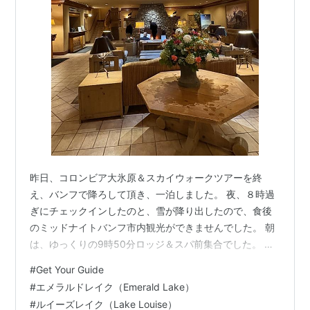
昨日、コロンビア大氷原＆スカイウォークツアーを終
え、バンフで降ろして頂き、一泊しました。 夜、８時過
ぎにチェックインしたのと、雪が降り出したので、食後
のミッドナイトバンフ市内観光ができませんでした。 朝
は、ゆっくりの9時50分ロッジ＆スパ前集合でした。 ロ
ッジ＆スパロビー ロッジ＆スパ玄関 時差を考え日本の友
#
Get Your Guide
達にLINE通話をしてみました。 バンフ7時⇒日本22時
#
エメラルドレイク（Emerald Lake）
（＋15時間）です。 日本も連休なので、リラックスして
#
ルイーズレイク（Lake Louise）