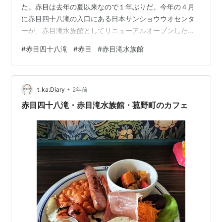
た。赤目は去年の夏以来なので１年ぶりだ。今年の４月
に赤目四十八滝の入口にある日本サンショウウオセンタ
ーが、赤目滝水族館としてリニューアルオープンしたと
いうのでちょっと楽しみでもあった。 バイクで交通量の
#
赤目四十八滝
#
赤目
#
赤目滝水族館
少ない山の中を抜けて行くことにして、やまなみロード
から笠間峠を越えていった。このルートは近道でもあ
る。笠間峠から東の山々を眺めると雲が多い。天気はや
•
や下り坂の様子。 笠間峠から東の山々を望む 赤目の滝に
t_ka:Diary
2年前
近づくと土産物店などが並ぶ情景は以前の通りだが、以
赤目四十八滝・赤目滝水族館・菰野町のカフェ
前は有料だった駐車場がすべて無料になっていた。…