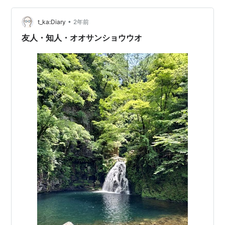
の土地に行ったら欠かせない場所」なのだった。 有料道
路やバイパスを乗り継いで1時間…
•
t_ka:Diary
2年前
友人・知人・オオサンショウウオ