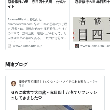
忍者修行の里 赤目四十八滝 公式サ
忍者修行の里 赤目四
イト
Akame48taki.jp 移動した
akame48taki.com. 忍者 日本の忍者の技と歴
史 忍者とは、飛鳥時代から江戸時代にかけて
の日本で、諜報活動、暗殺などを行っていた
人物や集団の名称である。一般的には忍大名
や領主に仕え仕事を請け負っていたとされ
www.akame48taki.jp
www.akame48taki.c
る。 有名な集団に、現在の三重県にあたる伊
賀で活動していた伊賀衆と、現在の...
関連ブログ
•
谷町子育て日記｜ミシンとハンドメイドのある暮らし
3ヶ
月前
ＧＷに家族で大自然～赤目四十八滝でリフレッシ
ュしてきました♡