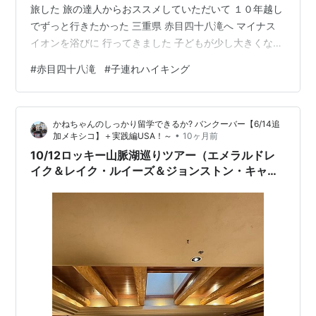
旅した 旅の達人からおススメしていただいて １０年越し
でずっと行きたかった 三重県 赤目四十八滝へ マイナス
イオンを浴びに 行ってきました 子どもが少し大きくなっ
て 一緒に歩けるかな？ 滝見たら驚いてくれるかな？ 前
#
赤目四十八滝
#
子連れハイキング
日雨だったけど大丈夫かな～～ そんな冒険の１日を 近鉄
のお得切符 赤目四十八滝 滝めぐりの旅スタート！ 渓谷
入口 八畳岩付近 百畳岩 散策後は日帰り温泉へ 当日の服
かねちゃんのしっかり留学できるか? バンクーバー【6/14追
装と持ち物 服装 持ち物 お土産 へこきまんじゅう お酒 子
•
加メキシコ】＋実践編USA！～
10ヶ月前
連れで楽しめる？ 近鉄のお得切符 今回は 「赤目四十…
10/12ロッキー山脈湖巡りツアー（エメラルドレ
イク＆レイク・ルイーズ＆ジョンストン・キャニ
オン）