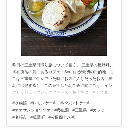
昨日の三重県日帰り旅について書く。 三重県の菰野町、
御在所岳の麓にあるカフェ「Snug」が最初の目的地。こ
こは三重県に住んでいた時にお気に入りだったお店。早
朝に出発すると、この充実した朝ご飯に間に合う。イン
グリッシュ・ブレックファーストを丁寧に、そして豪華
にしたようなセット。パンも、パンに付けるジャムやク
#
水族館
#
レモンケーキ
#
パウンドケーキ
リームの類も、そして飲み物も選べる。 古いものをセン
#
オオサンショウウオ
#
爬虫類
#
三重県
#
カフェ
スよく散りばめた、本当にすてきな場所。 このSnugから
#
名張市
#
菰野町
#
赤目四十八滝
はずいぶんと離れている名張市の赤目四十八滝と水族館
が、今回の目的地。Snugはベースキャンプというか「そ