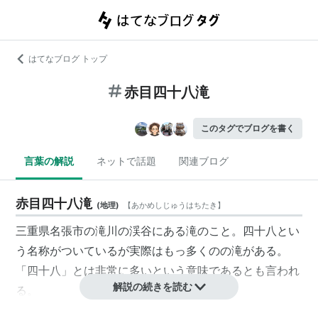
はてなブログ トップ
赤目四十八滝
このタグでブログを書く
言葉の解説
ネットで話題
関連ブログ
赤目四十八滝
(
地理
)
【
あかめしじゅうはちたき
】
三重県名張市の滝川の渓谷にある滝のこと。四十八とい
う名称がついているが実際はもっ多くのの滝がある。
「四十八」とは非常に多いという意味であるとも言われ
解説の続きを読む
る。