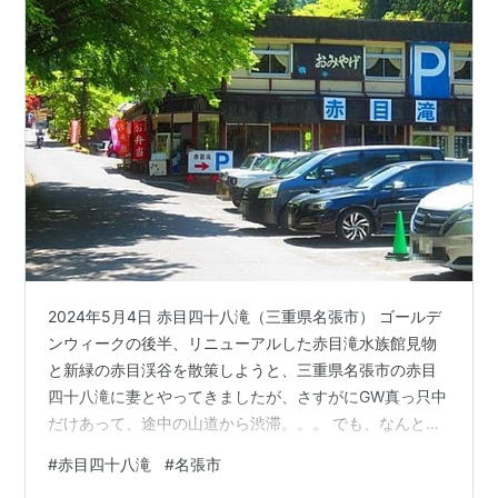
2024年5月4日 赤目四十八滝（三重県名張市） ゴールデ
ンウィークの後半、リニューアルした赤目滝水族館見物
と新緑の赤目渓谷を散策しようと、三重県名張市の赤目
四十八滝に妻とやってきましたが、さすがにGW真っ只中
だけあって、途中の山道から渋滞。。。 でも、なんとか
30分ほど待って駐車できたのはラッキーでした！ 途中で
#
赤目四十八滝
#
名張市
諦めてUターンする車も結構いましたからね。 駐車場か