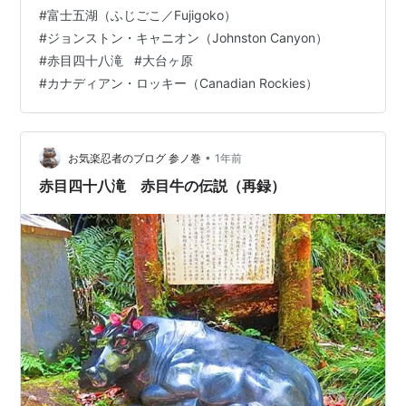
話ができました。 LINE通話やTeamsのビデオ通話で、時
#
富士五湖（ふじごこ／Fujigoko）
差を考えながら、無料で会話できるのは、素晴らしいと
#
ジョンストン・キャニオン（Johnston Canyon）
思います。（コロナ渦は、ビジネスで使ってましたが、
#
赤目四十八滝
#
大台ヶ原
なるべく使いたくなか…
#
カナディアン・ロッキー（Canadian Rockies）
•
お気楽忍者のブログ 参ノ巻
1年前
赤目四十八滝 赤目牛の伝説（再録）