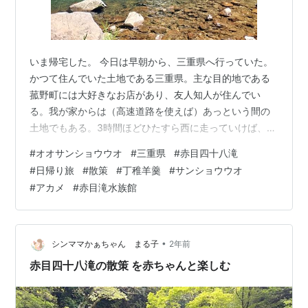
いま帰宅した。 今日は早朝から、三重県へ行っていた。
かつて住んでいた土地である三重県。主な目的地である
菰野町には大好きなお店があり、友人知人が住んでい
る。我が家からは（高速道路を使えば）あっという間の
土地でもある。3時間ほどひたすら西に走っていけば、い
つの間にか着いてしまう。 致死量の友だち (二見文庫) 作
#
オオサンショウウオ
#
三重県
#
赤目四十八滝
者:田辺青蛙 二見書房 Amazon そして今日は、名張市の
#
日帰り旅
#
散策
#
丁稚羊羹
#
サンショウウオ
「赤目四十八滝」にも行ってきた。こちはら初の訪問と
#
アカメ
#
赤目滝水族館
なる。というか、名張市そのものに縁が無い。三重県に
住んでいた時にも、ほぼ通過するだけの土地だった。 赤
目四十八滝そのものが目的地というわけではなく、その
入口にある「赤目滝水族館*1…
•
シンママかぁちゃん まる子
2年前
赤目四十八滝の散策 を赤ちゃんと楽しむ