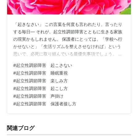
「起きなさい」 この言葉を何度も言われたり、言ったり
する毎日― それが、起立性調節障害とともに生きる家族
の現実かもしれません。 保護者にとっては、「学校へ行
かせないと」「生活リズムを整えさせなければ」という
思いで、必死に取り組んでいる最優先事項でしょう。 私
もかつてはそうでした。 小学6年生で娘が診断されてか
#
起立性調節障害 起こさない
ら、毎日必死に起こしていました。 けれど、ある時から
#
起立性調節障害 睡眠重視
「起きなさい」と言うのをやめました。 寝ることを優先
#
起立性調節障害 楽しみ方
した診療方針 元々真面目で心配症の娘、不安からぐっす
#
起立性調節障害 起こし方
り眠れないことが多く、中学２年生の時に不安を和らげ
#
起立性調節障害 声掛け
る薬と眠りやすくする薬を処方してもらいました。 そし
#
起立性調節障害 保護者接し方
て「まずはしっかり寝ることに注力…
関連ブログ