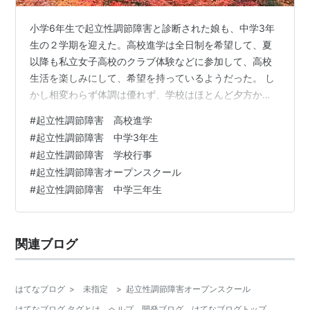
小学6年生で起立性調節障害と診断された娘も、中学3年
生の２学期を迎えた。高校進学は全日制を希望して、夏
以降も私立女子高校のクラブ体験などに参加して、高校
生活を楽しみにして、希望を持っているようだった。 し
かし相変わらず体調は優れず、学校はほとんど夕方から
しか行けていない。 10月初旬に中間テストがあり、午後
#
起立性調節障害 高校進学
受験させてもらえることになっていたが、体調が悪く夕
#
起立性調節障害 中学3年生
方登校が精いっぱいだった。 そして、18時ごろ学校から
#
起立性調節障害 学校行事
電話が。 娘が下駄箱で倒れて動けなくなっているところ
#
起立性調節障害オープンスクール
を、警備員の人が見つけ、自力で帰れないから迎えに来
#
起立性調節障害 中学三年生
てほしいという。 学校で倒れたという知らせに、私は心
臓が止まりそうなくらいびっくりした…
関連ブログ
はてなブログ
>
未指定
>
起立性調節障害オープンスクール
はてなブログ タグとは
ヘルプ
開発ブログ
はてなブログトップ