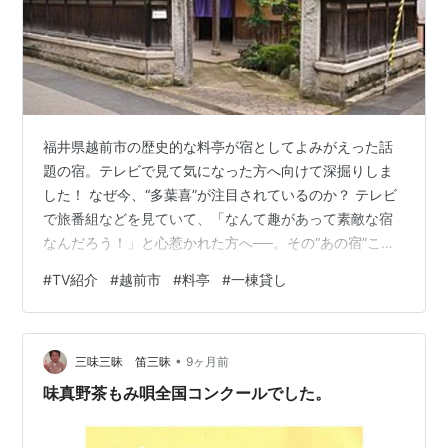
福井県越前市の歴史的な料亭が宿としてよみがえった話
題の宿。テレビで見て気になった方へ向けて深掘りしま
した！ なぜ今、“多葉喜”が注目されているのか？ テレビ
で旅番組などを見ていて、「なんて趣があって素敵な宿
なんだろう！」と心惹かれた方へ──。その“あの宿”こそ
が、福井県越前市の「多葉喜」です。 多葉喜は、なんと
#
TV紹介
#
越前市
#
料亭
#
一棟貸し
明治25年（1892年）創業の老舗料亭。華やかだった明
治〜昭和を通し、婚礼や宴席、政治的な会議、地域の大
事な集まりなど、多くの歴史的瞬間を見守ってきた場所
•
です。 しかし2019年に料亭としての歴史に一度幕を下ろ
三味三昧 笛三昧
9ヶ月前
しました。そこから地域の建築家や地元の人たちの手に
味真野茶もみ唄全国コンクールでした。
よって“宿泊＋カフェ＋ギャ…