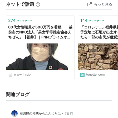
ネットで話題
もっと見る
セミナー＋個別相談会。この組み合わせが、大変効果的
なのです。 「経営計画策定」については昨年と違う視点
も数多く取り…
274
144
ブックマーク
ブックマーク
60代女性職員が500万円を着服 越
「コロシテ…」福井県
前市のNPO法人「男女平等推進協会え
予定地に石垣が出土す
ちぜん」【福井】｜FNNプライムオン
たら一部の市民が猛反
ライン
結果がこちらです
www.fnn.jp
togetter.com
関連ブログ
•
石川県の片隅からこんにちは
7日前