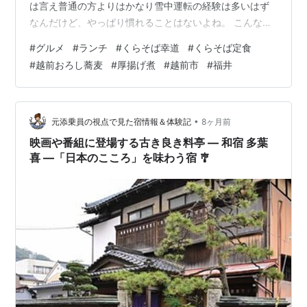
は言え普通の方よりはかなり雪中運転の経験は多いはず
なんだけど、やっぱり慣れることはないよね。 こんなに
冷えてるのに福井訪れるとなんとなく蕎麦が食いたくな
#
グルメ
#
ランチ
#
くらそば幸道
#
くらそば定食
るんだよなぁ〜？っということで蕎麦処・福井の中、人
#
越前おろし蕎麦
#
厚揚げ煮
#
越前市
#
福井
気の「くらそば幸道」へ。この手の人気店って何故か大
通りから一本入っためちゃ細道？裏道に店構えている
の？ナビないと絶対に辿り着けないもんね。 流石人気店
だけに店内はほぼ満席だったが、1人客の利点？カウンタ
•
元添乗員の視点で見た宿情報＆体験記
8ヶ月前
ー席が1人分だけ空いていたのでスムーズに入店成…
映画や番組に登場する古き良き料亭 ― 和宿 多葉
喜 ―「日本のこころ」を味わう宿 🎐