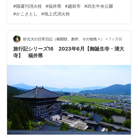
こうに見えているのが武生中央公園。
#
隔週刊消火栓
#
福井県
#
越前市
#
武生中央公園
#
かこさとし
#
地上式消火栓
•
杉元大の日常日記（格闘技、創作、その他色々）
7ヶ月前
旅行記シリーズ16 2023年6月【御誕生寺・清大
寺】 福井県