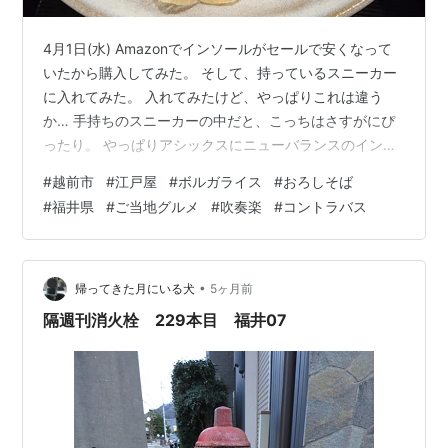
4月1日(水) Amazonでインソールがセールで安くなって
いたから購入してみた。 そして、持っているスニーカー
に入れてみた。 入れてみたけど、やっぱりこれは違う
か… 手持ちのスニーカーの中だと、こっちはさすがにぴ
ったり。 やっぱりアシックスにニューバランスのインソ
ールはだめか。 ただ、履き心地は良い気がした。 4月3
#
越前市
#
江戸屋
#
ボルガライス
#
おろしそば
日(金) 翌日、楽団にコントラバスの見学者さんがいらっ
#
福井県
#
ご当地グルメ
#
吹奏楽
#
コントラバス
しゃる。 もし入団となるとコントラバス4人体制、アツ
い。ただ、楽器庫にある楽器はエンドピンが無いとのこ
となので、取り急ぎAmazonでφ8mm真鍮、φ10mmステ
ンレスの丸棒を購入してゴムキャップ付けてみた。 コン
•
帰ってきた月にいる犬
5ヶ月前
トラバスのメ…
隔週刊消火栓 229本目 福井07