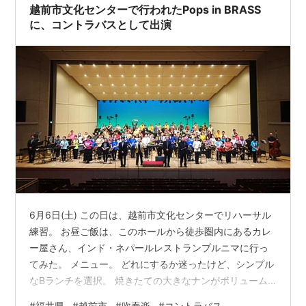
越前市文化センターで行われたPops in BRASS
に、コントラバスとして出演
6月6日(土) この日は、越前市文化センターでリハーサル
練習。 お昼ご飯は、このホールから徒歩圏内にあるカレ
ー屋さん、インド・ネパールレストランプルニマに行っ
てみた。 メニュー。 どれにするか迷ったけど、シンプル
なBランチを選択。 焼きたての大きなナンがボリューム
あって美味しい。 ライスは普通の白米だった。 これに、
#
福井県
#
越前市
#
吹奏楽
#
コントラバス