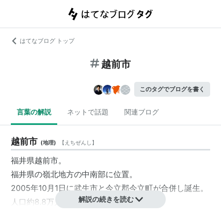
はてなブログ トップ
越前市
このタグでブログを書く
言葉の解説
ネットで話題
関連ブログ
越前市
(
地理
)
【
えちぜんし
】
福井県越前市。
福井県の嶺北地方の中南部に位置。
2005年10月1日に武生市と今立郡今立町が合併し誕生。
解説の続きを読む
人口約8.8万人。