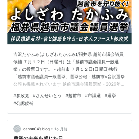
吉沢たかふみ(よしざわたかふみ)/福井県 越前市議会議員
候補 ７月１２日（日曜日）は「越前市議会議員一般選
挙」の投票日です。 - 越前市 ７月１２日(日曜日)執行
「越前市議会議員一般選挙」選挙公報 - 越前市※音訳選挙
公報も掲載されています 越前市議会議員選挙 - 2026年
07月12日投票 | 福井県越前市 | 選挙ドットコム 吉沢たか
#
参政党
#
さんせいとう
#
越前市
#
市議選
#
選挙
ふみ よしざわたかふみ 吉澤尚史 フリーバナー(ミルさん
#
公認候補
https://x.com/55MIL3作) フリーバナー(絆さん
https://x.com/kizuna425 作)
•
canon04’s blog
1ヶ月前
農業の未来を感じた日