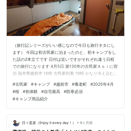
（旅行記シリーズがいい感じなので今日も旅行ネタにし
ます） 今回は初古民家に泊まったのと、初キャンプをし
た話の2本立てです 日付は近いですがそれぞれ違う日程
での旅行になります 4月5日 築130年の古民家Ａｏｉに宿
泊 福井県越前市 16時 古民家到着 19時 かなり冷え込む
実際に泊まってみて・・・ 4月11日 キャンプ用品持って
#
古民家
#
キャンプ
#
越前市
#
養老町
#
2025年4月
初キャンプ 岐阜県養老町 Amazonで買った安いキャンプ
#
桜
#
初体験
#
自宅最高
#
防寒必須
用品各種 テント用品合計金額 10,481円 15時 キャンプ場
#
キャンプ用品紹介
到着 16時半 テント完成 18時 夕飯 20時 寒さと教風でロ
ッジに移動 22時 消灯 真っ暗 朝6時半 起床 桜が綺麗だっ
た 今回のキャンプで思…
•
日々是楽（Enjoy it every day！）
8ヶ月前