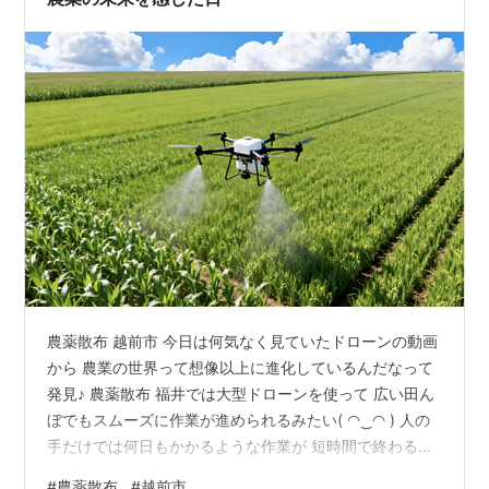
農薬散布 越前市 今日は何気なく見ていたドローンの動画
から 農業の世界って想像以上に進化しているんだなって
発見♪ 農薬散布 福井では大型ドローンを使って 広い田ん
ぼでもスムーズに作業が進められるみたい( ◠‿◠ ) 人の
手だけでは何日もかかるような作業が 短時間で終わるっ
て本当にすごい☆ 天候に左右されやすい農作業だからこ
#
農薬散布
#
越前市