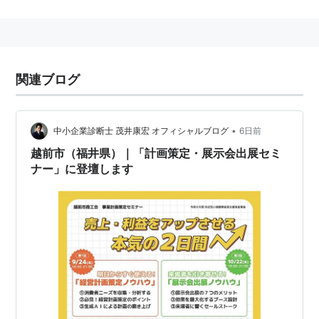
市町村コード：18209-5
関連ブログ
なお福井県には同名の越前町も存在する。
•
中小企業診断士 茂井康宏 オフィシャルブログ
6日前
越前市（福井県）｜「計画策定・展示会出展セミ
ナー」に登壇します