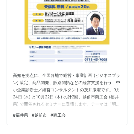
高知を拠点に、全国各地で経営・事業計画 (ビジネスプラ
ン) 策定、商品開発、販路開拓などの経営支援を行う、中
小企業診断士／経営コンサルタントの茂井康宏です。9月
24日 (木) と10月22日 (木) の計2回、越前市商工会 (福井
県) で開催されるセミナーに登壇します。テーマは「明日
からすぐ使える！『経営計画策定ノウハウ』」と「来場
#
福井県
#
越前市
#
商工会
者を引き寄せる！『展示会出展ノウハウ』」です。福井
県越前市に伺うのは、約1年ぶりです。越前市商工会では
毎回、セミナーにあわせて個別相談会も開催されます。