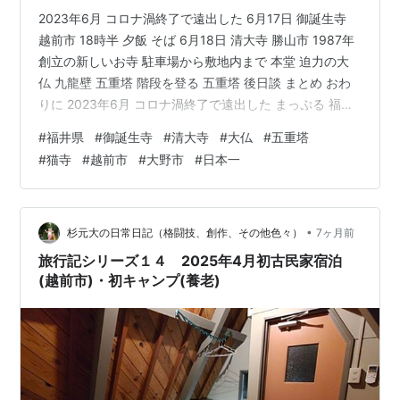
2023年6月 コロナ渦終了で遠出した 6月17日 御誕生寺
越前市 18時半 夕飯 そば 6月18日 清大寺 勝山市 1987年
創立の新しいお寺 駐車場から敷地内まで 本堂 迫力の大
仏 九龍壁 五重塔 階段を登る 五重塔 後日談 まとめ おわ
りに 2023年6月 コロナ渦終了で遠出した まっぷる 福井
恐竜博物館 敦賀・若狭'26 (まっぷるマガジン北陸04) 昭
#
福井県
#
御誕生寺
#
清大寺
#
大仏
#
五重塔
文社 Amazon 6月17日 御誕生寺 越前市 どこで知ったか
#
猫寺
#
越前市
#
大野市
#
日本一
は定かではありませんが、ここのお寺に猫がたくさんい
るときいて行こうと思いました お寺入り口案内 武生ICか
ら近く https://maps.app.goo.gl/Ger…
•
杉元大の日常日記（格闘技、創作、その他色々）
7ヶ月前
旅行記シリーズ１４ 2025年4月初古民家宿泊
(越前市)・初キャンプ(養老)