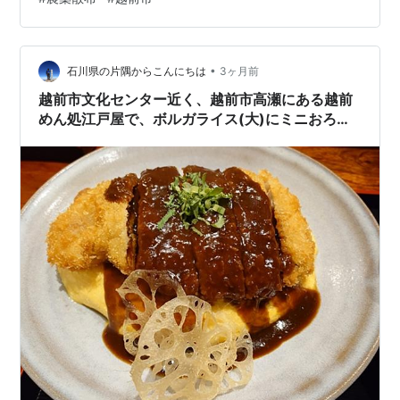
そ 必要なタイミングでしっかり散布できることが 品質に
もつながるんだろうな。 日本の農業を支えるこういう技
術があるから 美味しいお米が食べられるんだと思うと感
•
謝の気持ちでいっぱい！ ■会社名Re:Agri ■住所〒918-
石川県の片隅からこんにちは
3ヶ月前
8104福井県福井市板垣４丁目９０３−４ ■営業時間8…
越前市文化センター近く、越前市高瀬にある越前
めん処江戸屋で、ボルガライス(大)にミニおろし
そばのセット。