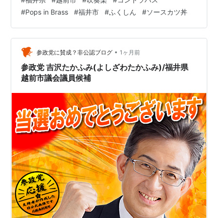
ドリンクとサラダがつく。今回はラッシーにした。 他
#
Pops in Brass
#
福井市
#
ふくしん
#
ソースカツ丼
に、ナンの食べ放題メニューもある。 リハーサル練習を
終えて、夜は鯖江市のホテルに宿泊。 ポイントカード作
ってしまった。 6月7日(日) 越前市文化センターで行われ
たPops in BRASSにコントラバスとして出演して、雰囲
•
参政党に賛成？非公認ブログ
1ヶ月前
気楽しん…
参政党 吉沢たかふみ(よしざわたかふみ)/福井県
越前市議会議員候補