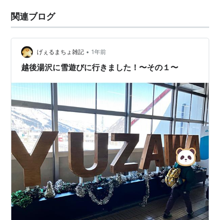
関連ブログ
•
げぇるまちょ雑記
1年前
越後湯沢に雪遊びに行きました！〜その１〜