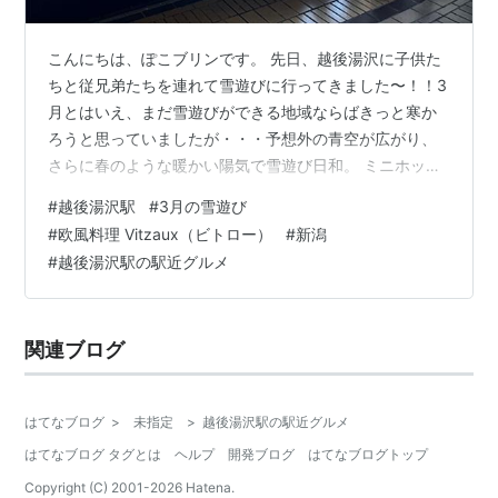
こんにちは、ぽこブリンです。 先日、越後湯沢に子供た
ちと従兄弟たちを連れて雪遊びに行ってきました〜！！3
月とはいえ、まだ雪遊びができる地域ならばきっと寒か
ろうと思っていましたが・・・予想外の青空が広がり、
さらに春のような暖かい陽気で雪遊び日和。 ミニホッカ
イロ8個も持っていったのに、出番はありませんでした
#
越後湯沢駅
#
3月の雪遊び
（汗） そんな天気だったので、着ていったコートとヒー
#
欧風料理 Vitzaux（ビトロー）
#
新潟
トテックが暖かすぎて汗だくなってしまい・・・越後湯
#
越後湯沢駅の駅近グルメ
沢に到着した瞬間早々に脱ぎました（笑） 新幹線で越後
湯沢に到着して、さっそくぽこブリン家はお昼を食べに
GOGO!！いつも越後湯沢に行くと駅中施設がとても充実
関連ブログ
しているので、駅中で食べちゃうことが…
はてなブログ
>
未指定
>
越後湯沢駅の駅近グルメ
はてなブログ タグとは
ヘルプ
開発ブログ
はてなブログトップ
Copyright (C) 2001-
2026
Hatena.