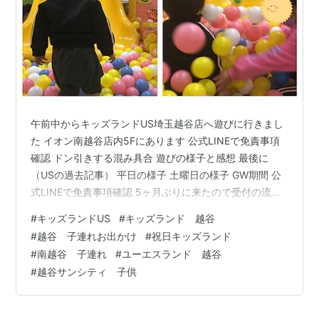
午前中からキッズランドUS埼玉越谷店へ遊びに行きまし
た イオン南越谷店内5Fにあります 公式LINEで免責事項
確認 ドン引きする混み具合 遊びの様子と感想 最後に
（USの過去記事） 平日の様子 土曜日の様子 GW期間 公
式LINEで免責事項確認 5ヶ月ぶりに来たので受付の流れ
を思い出せずにいたが、並んでいると皆さまスマホを手
#
キッズランドUS
#
キッズランド 越谷
に受付しているので、たしか公式LINEで何かするんだっ
#
越谷 子連れお出かけ
#
祝日キッズランド
け？と焦って確認 キッズランドUSの入場前には公式
#
南越谷 子連れ
#
ユーエスランド 越谷
LINEから免責事項確認をして送信を押すというシステム
#
越谷サンシティ 子供
初めて行く場合には受付でスタッフの方が丁寧に教えて
くれますのでご安心ください いろいろな室内パークに行
くので、各…