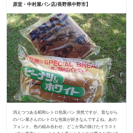
代の人々と同じ風景を楽しむ …
原堂・中村屋パン店/長野県中野市】
消えつつある昭和レトロ包装パン 突然ですが、昔ながら
のパン屋さんのレトロな包装が好きなんですよね。あの
フォント、色の組み合わせ、どこか気の抜けたイラスト