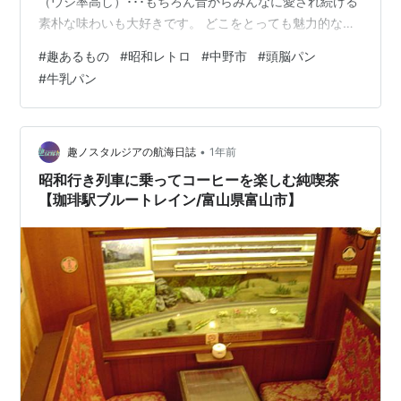
（ウシ率高し）･･･もちろん昔からみんなに愛され続ける
素朴な味わいも大好きです。 どこをとっても魅力的な昭
和パン。しかし残念ながら最近はなかなか見つけられな
#
趣あるもの
#
昭和レトロ
#
中野市
#
頭脳パン
いんですよね･･･。原材料の高騰や後継者不足などの厳し
#
牛乳パン
い状況の昨今、惜しまれつつ閉店するお店はやはり多い
ようです。 そんな中、今回は幸運にも長野県中野市で２
店舗も出会えました！ バターパンが人気/高原堂 ずっし
り食べ応えのある頭脳パン/中村屋パン店 食べ終わった後
•
趣ノスタルジアの航海日誌
1年前
の包装、どうする問題 バター…
昭和行き列車に乗ってコーヒーを楽しむ純喫茶
【珈琲駅ブルートレイン/富山県富山市】