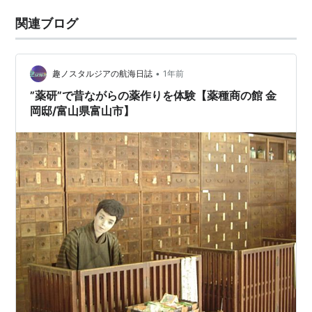
関連ブログ
•
趣ノスタルジアの航海日誌
1年前
”薬研”で昔ながらの薬作りを体験【薬種商の館 金
岡邸/富山県富山市】