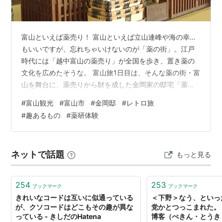
富山といえば薬売り！ 富山といえば立山連峰や海の幸…
もいいですが、忘れちゃいけないのが「薬の街」。江戸
時代には「越中富山の薬売り」が全国を歩き、置き薬の
文化を広めたそうな。 富山旅1日目は、そんな薬の街・富
山を舞台に、薬売りから財を成した金岡家の邸宅「薬種
商の館 金岡邸」にお邪魔してきました。 薬種商の館 金
#
富山観光
#
富山市
#
金岡邸
#
レトロ旅
岡邸｜明治・大正の面影と薬研体験 和の趣を感じる荘厳
#
趣あるもの
#
薬研体験
なお座敷と庭園 薬研体験で香り薬を作ろう まとめ 基本
情報・アクセス 薬種商の館 金岡邸｜明治・大正の面影と
薬研体験 最初に訪れたのは、富山市中心部の東側に位置
ネットで話題
もっと見る
する「薬種商の館 金岡邸」。土曜日のお昼過ぎに訪れた
のですが、運よくほぼ貸し切…
254
253
ブックマーク
ブックマーク
きれいなコードは互いに似通っている
＜下野＞なう、といっ
が、クソコードはどこもその趣が異な
党かとつっこまれた。
っている - きしだのHatena
博客（ぺきん・とうき