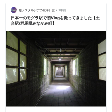
キュン･･･！ 昔ながらの食堂らしい店構えと、看板のほっ
こりキャッチフレーズに心躍らせながら入店。他のお客
•
趣ノスタルジアの航海日誌
1年前
様がいらっしゃたので店内の写真は撮…
日本一のモグラ駅で初Vlogを撮ってきました【土
合駅/群馬県みなかみ町】