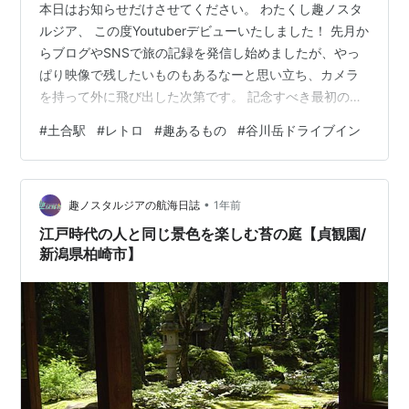
本日はお知らせだけさせてください。 わたくし趣ノスタ
ルジア、 この度Youtuberデビューいたしました！ 先月か
らブログやSNSで旅の記録を発信し始めましたが、やっ
ぱり映像で残したいものもあるなーと思い立ち、カメラ
を持って外に飛び出した次第です。 記念すべき最初の動
画は、群馬県みなかみ町にある 土合駅（どあいえき） で
#
土合駅
#
レトロ
#
趣あるもの
#
谷川岳ドライブイン
す。地下70メートルにあるホームから486段の階段を登
る、とっても過酷な通称「日本一のモグラ駅」。その圧
倒的なスケール感が注目されがちですが、実際に訪れる
•
と レトロな趣 が随所に残っていました。 ・昭和時代か
趣ノスタルジアの航海日誌
1年前
ら変わらない案内板・苔むしたコンクリート壁と白い窓
江戸時代の人と同じ景色を楽しむ苔の庭【貞観園/
枠のコントラスト・駅…
新潟県柏崎市】