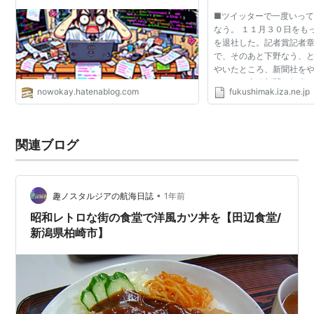
ぐ）
■ツイッターで一度いっ
なう。 １１月３０日をも
を退社した。記者賞記者
で、そのあと下野なう、
やいたところ、新聞社を
なのか。産経新聞は与党
nowokay.hatenablog.com
fukushimak.iza.ne.jp
込みがやはりツイッター
説明しようと思う。 ...
関連ブログ
•
趣ノスタルジアの航海日誌
1年前
昭和レトロな街の食堂で洋風カツ丼を【田辺食堂/
新潟県柏崎市】