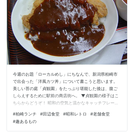
今週のお題「ローカルめし」にちなんで、新潟県柏崎市
で出会った「洋風カツ丼」について書こうと思います。
美しい苔の庭「貞観園」をたっぷり堪能した後は、腹ご
しらえするために駅前の商店街へ。 ▼貞観園の様子はこ
ちらからどうぞ！ 昭和の空気と温かなキャッチフレーズ
の店構えに期待大 柏崎周辺でランチを探していたとき、
#
柏崎ランチ
#
田辺食堂
#
昭和レトロ
#
老舗食堂
食べログで見つけて気になっていた「田辺食堂」さん。
#
趣あるもの
駐車場はあるようですが、見つからなかったので目の前
の商店街駐車場へ停めて向かいました。 看板のハートに