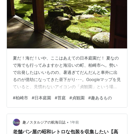
夏だ！海だ！いや、ここはあえての日本庭園だ！ 夏なの
で海でも行ってみますかと海沿いの町、柏崎市へ。勢い
で出発したはいいものの、暑過ぎてだんだんと車外に出
るのが億劫になってきた昼下がり･･･。Googleマップを見
ていると、見慣れないアイコンの「貞観園」という場所
を発見。 あんまり気にしたことなかった花アイコン タッ
#
柏崎市
#
日本庭園
#
苔庭
#
貞観園
#
趣あるもの
プしてみると国指定名勝に指定されている日本庭園のよ
うです。「国のお墨付きの庭園ってなんだかすごそうだ
ぞ」という、とても浅い動機で伺いましたがとても素晴
•
らしかったのです。 夏だ！海だ！いや、ここはあえての
趣ノスタルジアの航海日誌
1年前
日本庭園だ！ 百数種類の苔が覆う、見事な苔の庭 江戸時
老舗パン屋の昭和レトロな包装を収集したい【高