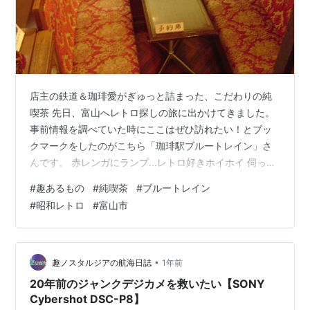
店主の鉄道＆珈琲愛がぎゅっと詰まった、こだわりの純
喫茶 先日、富山へレトロ探しの旅に出かけてきました。
事前情報を調べていた時にここはぜひ訪れたい！とブッ
クマークをしたのがこちら「珈琲駅ブルートレイン」さ
んです。 赤レンガにランプ...レトロ好きホイホイ 伺った
のは日曜日のお昼過ぎ。 とても人気の喫茶店とのことだ
#
趣あるもの
#
純喫茶
#
ブルートレイン
ったので入れるか不安でしたが、この日はちょうどタイ
#
昭和レトロ
#
富山市
ミングが良かったのか待ちもなく、運よくスムーズに入
店できました。 店内はまるで寝台特急のサロンカー 扉を
開けるとそこはもはや別世界。 昔の寝台特急のサロンカ
ーにタイムスリップしてしまったような感覚になりま
•
趣ノスタルジアの航海日誌
1年前
す。それもそのはず、SL時代の客車…
20年前のジャンクデジカメを救いたい【SONY
Cybershot DSC-P8】