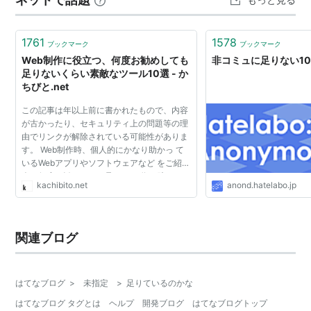
1761
1578
ブックマーク
ブックマーク
Web制作に役立つ、何度お勧めしても
非コミュに足りない1
足りないくらい素敵なツール10選 - か
ちびと.net
この記事は年以上前に書かれたもので、内容
が古かったり、セキュリティ上の問題等の理
由でリンクが解除されている可能性がありま
す。 Web制作時、個人的にかなり助かっ て
いるWebアプリやソフトウェアなど をご紹
介。何度お勧めしても足りない 位、助けられ
kachibito.net
anond.hatelabo.jp
ています。低スキルな 自分にとっては無いと
困る。そんな ツー...
関連ブログ
はてなブログ
>
未指定
>
足りているのかな
はてなブログ タグとは
ヘルプ
開発ブログ
はてなブログトップ