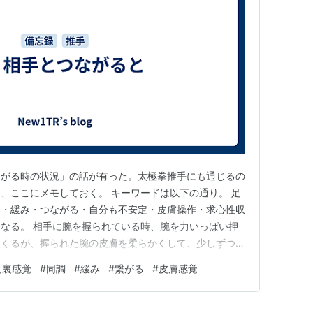
ながる時の状況」の話が有った。太極拳推手にも通じるの
、ここにメモしておく。 キーワードは以下の通り。 足
力・緩み・つながる・自分も不安定・皮膚操作・求心性収
なる。 相手に腕を握られている時、腕を力いっぱい押
てくるが、握られた腕の皮膚を柔らかくして、少しずつ緩
手は反発する機会を失して、その力は腕だけに留まらず、
足裏感覚
#
同調
#
緩み
#
繋がる
#
皮膚感覚
まう事になるらしい。ちゃんと分担され時は、ゆっくり推
帰って来たと感じられる。…