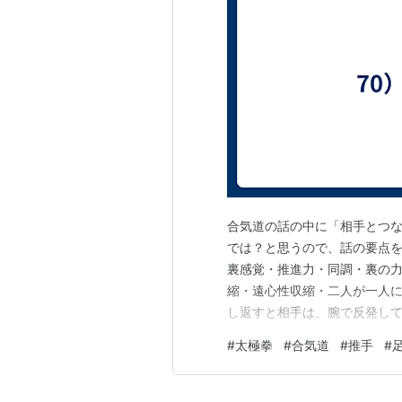
合気道の話の中に「相手とつ
では？と思うので、話の要点を
裏感覚・推進力・同調・裏の
縮・遠心性収縮・二人が一人に
し返すと相手は、腕で反発し
やかな力で推していくと、相
#
太極拳
#
合気道
#
推手
#
肩甲骨、腰、足で分担してし
した力が反力となって、自分に