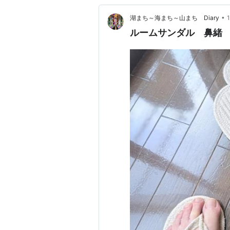
•
湖まち～海まち～山まち Diary
ルームサンダル 鼻緒