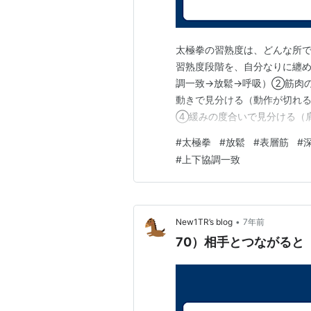
太極拳の習熟度は、どんな所で
習熟度段階を、自分なりに纏め
調一致→放鬆→呼吸）②筋肉
動きで見分ける（動作が切れる
④緩みの度合いで見分ける（
⑤安定性で見分ける（軸の感
#
太極拳
#
放鬆
#
表層筋
#
る時の、習熟度段階は ㋑套路
#
上下協調一致
㊁上下が協調一致している ㋭
•
New1TR’s blog
7年前
70）相手とつながると