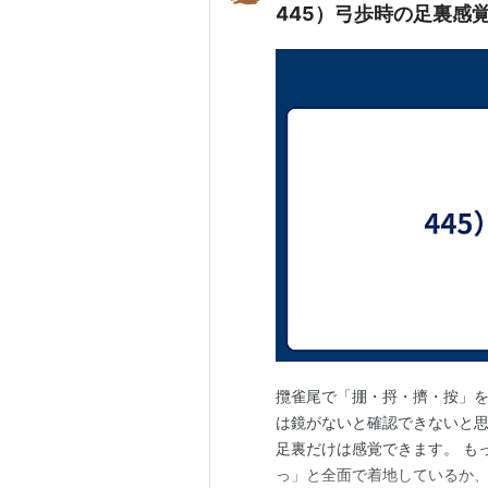
445）弓歩時の足裏感
攬雀尾で「掤・捋・擠・按」を
は鏡がないと確認できないと思
足裏だけは感覚できます。 も
っ」と全面で着地しているか