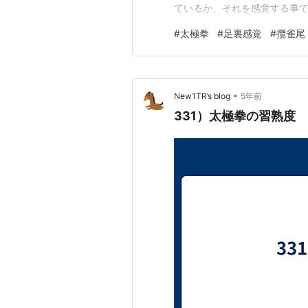
ているか、それを感覚する事で
なって居ると言う事は、円襠
#
太極拳
#
足裏感覚
#
攬雀尾
が微妙に曲がって居ると言う事
に流す事が出来ません。 小指
•
New1TR’s blog
5年前
331）太極拳の習熟度