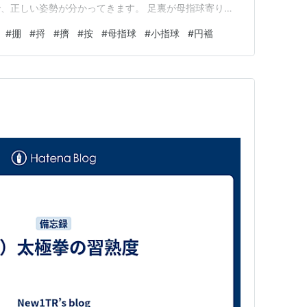
、正しい姿勢が分かってきます。 足裏が母指球寄りに
が出来てないと言う事。上体が後ろに反り気味で、後ろ足
#
掤
#
捋
#
擠
#
按
#
母指球
#
小指球
#
円襠
。 これでは、前から来る相手の勁を受け入れて、足裏
球側もちゃんと着地させ、…