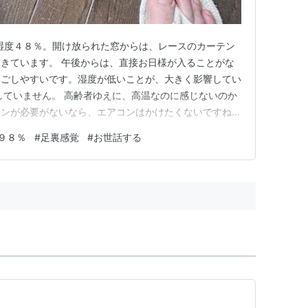
湿度４８％。開け放られた窓からは、レースのカーテン
きています。 午後からは、直接お日様が入ることがな
過ごしやすいです。湿度が低いことが、大きく影響してい
していません。 高齢者ゆえに、高温なのに感じないのか
コンが必要がないなら、エアコンはかけたくないですね。
の調子が狂いかけます。 暑いのを、涼しく過ごしたい
９８％
#
足裏感覚
#
お世話する
。 もうひとつ、部屋用のスリッパをはいています。 食
に併設してある「無印良…