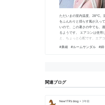
ただいまの室内温度、28℃。
をふんわりと揺らす風が入って
いので、この暑さの中でも、
るようです。 エアコンは使用
と、ちょっと心配です。エア
一日中エアコンの中いると、体
#
鼻緒
#
ルームサンダル
#
綿
ので、短パンとTシャツ姿です
糧品を買いに行くスーパーの横
関連ブログ
•
New1TR’s blog
3年前