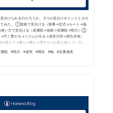
見分けられるのだろうか。 5つの見分けポイントとその
てみた。 ①套路で見分ける（順番→定式→ルート→協
の使い方で見分ける（表層筋→放鬆→深層筋→勁力）③
→円く繋がる→リズムが出る→虚実分明→開合有無）
肩が緩んで→腰も→胸も→背中も→お腹も緩んでいる）
覚のレベルとか足裏の感覚のレベル） ①の套路で見分け
深層筋
#
勁力
#
虚実
#
開合
#
軸
#
足裏感覚
が通せる ㋺定式の形が正しい ㋩定式迄のルートが正しい
放鬆して動作が出来ている…