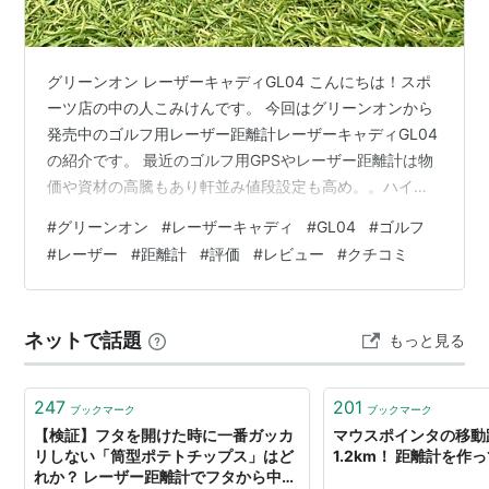
グリーンオン レーザーキャディGL04 こんにちは！スポ
ーツ店の中の人こみけんです。 今回はグリーンオンから
発売中のゴルフ用レーザー距離計レーザーキャディGL04
の紹介です。 最近のゴルフ用GPSやレーザー距離計は物
価や資材の高騰もあり軒並み値段設定も高め。。ハイエ
ンドモデルになると10万円近くになる機種もちらほら。
#
グリーンオン
#
レーザーキャディ
#
GL04
#
ゴルフ
そんな中、今回発売のレーザーキャディ GL04は税込
#
レーザー
#
距離計
#
評価
#
レビュー
#
クチコミ
29,900円程度とかなりコスパ高め！安いだけのレーザー
なら種類はかなり有りますがこちらのレーザーキャディ
GL04は機能性も抜群！高透明度のレンズ、さらに赤緑の
ネットで話題
もっと見る
LEDを採用しかなり使いやすく、見易い設計になってい
ます。さらに国内…
247
201
ブックマーク
ブックマーク
【検証】フタを開けた時に一番ガッカ
マウスポインタの移動
リしない「筒型ポテトチップス」はど
1.2km！ 距離計を作
れか？ レーザー距離計でフタから中身