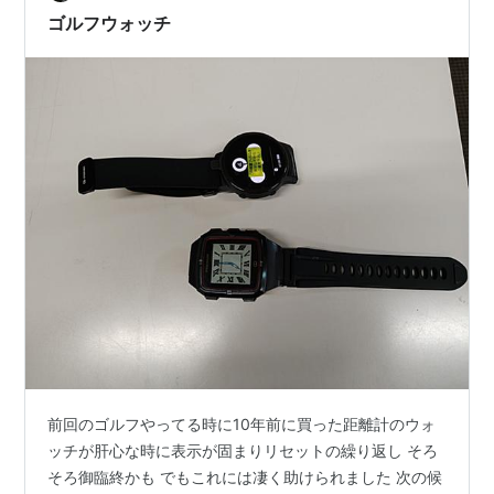
けて使ってみようかちょっと迷っています。 どれくらい
ゴルフウォッチ
の距離を走ったのか分かると楽しいだろう…
前回のゴルフやってる時に10年前に買った距離計のウォ
ッチが肝心な時に表示が固まりリセットの繰り返し そろ
そろ御臨終かも でもこれには凄く助けられました 次の候