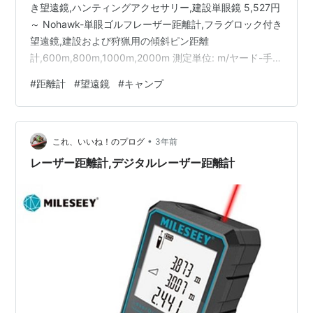
き望遠鏡,ハンティングアクセサリー,建設単眼鏡 5,527円
～ Nohawk-単眼ゴルフレーザー距離計,フラグロック付き
望遠鏡,建設および狩猟用の傾斜ピン距離
計,600m,800m,1000m,2000m 測定単位: m/ヤード-手動
で切り替え可能 (測定ボタンを押し続けます とmボタンを
#
距離計
#
望遠鏡
#
キャンプ
同時に2秒間切り替えます。） ご注文ありがとうござい
ます。 製品保証期間は1年です。ご不明な点がございまし
たらメッセージをお送りください。 アフターサービスを
•
提供します。 否定的なフィードバックを残す前に、私た
これ、いいね！のプログ
3年前
ちに質問をしてください、私たちはすべての問題…
レーザー距離計,デジタルレーザー距離計