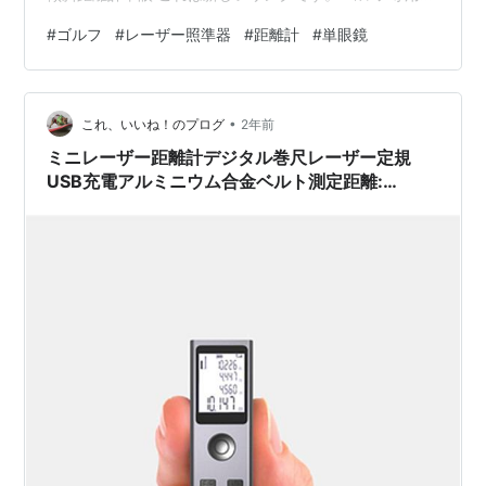
フル機能モード、ハンティング使用、建物観察が含まれ
#
ゴルフ
#
レーザー照準器
#
距離計
#
単眼鏡
ています。 何かご不明な点がございましたらお知らせく
ださい。 ご注文とご評価をお待ちしております。 電源:
CR-2(3v) リチウム電池 (USB充電式) NKG-GOLF: 電
•
源:USB充電式 製品サイズ:96x3 4x 67mm/3.78x1.…
これ、いいね！のプログ
2年前
ミニレーザー距離計デジタル巻尺レーザー定規
USB充電アルミニウム合金ベルト測定距離:
30m/50m