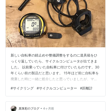
新しい自転車の錆止めや整備調整をするのに道具箱をひ
っくり返していたら、サイクルコンピュータが出てきま
した。 以前乗っていた自転車に付けていたものです。30
年くらい前の製品だと思います。 15年ほど前に自転車を
廃棄した時に一緒に処分したと思っていましたが、マニ
ュアルと一緒にジップロックに入れて保存してありまし
#
サイクリング
#
サイクルコンピューター
#
距離計
た。 電池を入れマニュアルを見ながらセットアップし正
常に動作することを確認。コードやプラスチック表面の
劣化もまだ大丈夫そうなので、そのうちもっと身体が回
•
復して長く乗れるようになったら新しい自転車に取り付
真珠彩のブログ
4ヶ月前