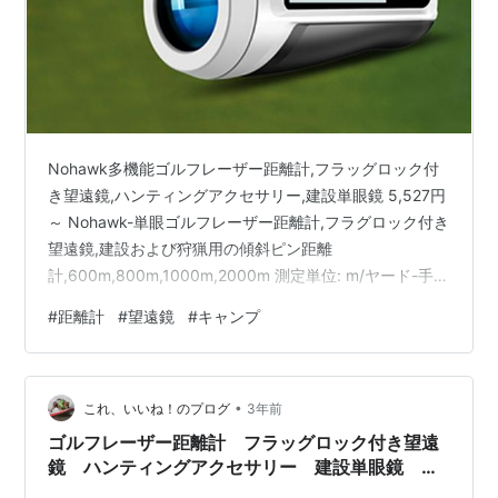
Nohawk多機能ゴルフレーザー距離計,フラッグロック付
き望遠鏡,ハンティングアクセサリー,建設単眼鏡 5,527円
～ Nohawk-単眼ゴルフレーザー距離計,フラグロック付き
望遠鏡,建設および狩猟用の傾斜ピン距離
計,600m,800m,1000m,2000m 測定単位: m/ヤード-手動
で切り替え可能 (測定ボタンを押し続けます とmボタンを
#
距離計
#
望遠鏡
#
キャンプ
同時に2秒間切り替えます。） ご注文ありがとうござい
ます。 製品保証期間は1年です。ご不明な点がございまし
たらメッセージをお送りください。 アフターサービスを
•
提供します。 否定的なフィードバックを残す前に、私た
これ、いいね！のプログ
3年前
ちに質問をしてください、私たちはすべての問題…
ゴルフレーザー距離計 フラッグロック付き望遠
鏡 ハンティングアクセサリー 建設単眼鏡 狩
猟,アウトドアスポーツ