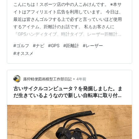
こんにちは！スポーツ店の中の人こみけんです。 ※本サ
イトはアフィリエイト広告を利用しています。 今日は、
最近は皆さんゴルフする上で必ずと言っていいほど使用
するアイテム、距離計のお話です。 私もお客さんに
『GPSハンディタイプ、時計タイプ、レーザー距離計ど
れがいいの？』とよく聞かれます。特に初めて購入する
#
ゴルフ
#
ナビ
#
GPS
#
距離計
#
レーザー
方はどれ買ったらいいかわからないですよね。 結論から
#
オススメ
いうと【人によってオススメは変わる】です。 各距離計
には使用するメリット、デメリットが存在します。 簡単
にご紹介しますのでよかったらご参考にどうぞ。 各距離
計の特徴 GPSハンディタイプ 対象 初心者〜上級者にオ
•
蕗狩軽便図画模型工作部日記
4年前
ススメ 価格 ¥10,000〜 …
古いサイクルコンピュータ？を発掘しました。ま
だ生きているようなので新しい自転車に取り付け
てみようか迷っています