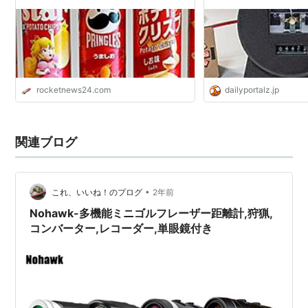
までを測ってみた結果…
rocketnews24.com
dailyportalz.jp
関連ブログ
•
これ、いいね！のプログ
2年前
Nohawk-多機能ミニゴルフレーザー距離計,狩猟,
コンバーター,レコーダー,単眼鏡付き