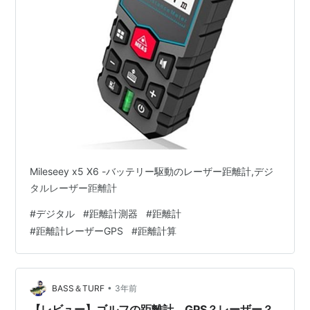
Mileseey x5 X6 -バッテリー駆動のレーザー距離計,デジ
タルレーザー距離計
#
デジタル
#
距離計測器
#
距離計
#
距離計レーザーGPS
#
距離計算
•
BASS＆TURF
3年前
【レビュー】ゴルフの距離計。GPS？レーザー？