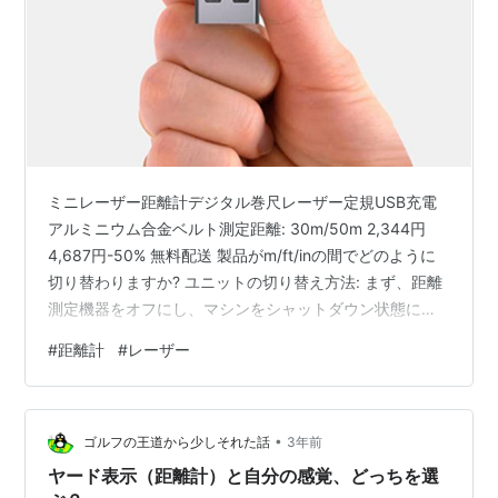
ミニレーザー距離計デジタル巻尺レーザー定規USB充電
アルミニウム合金ベルト測定距離: 30m/50m 2,344円
4,687円-50% 無料配送 製品がm/ft/inの間でどのように
切り替わりますか? ユニットの切り替え方法: まず、距離
測定機器をオフにし、マシンをシャットダウン状態にし
て、メインボタンを押したままにしてください (ボタンを
#
距離計
#
レーザー
半分にリリースしないでください)。切り替えたいユニッ
トにユニットが切り替えたときにボタンを放します。 仕
様: 製品素材: アルミニウム合金 + ABS 製品カラー: グレ
•
ー 製品サイズ: 5.6*2.2*1.3cm カラーボックスサイズ:
ゴルフの王道から少しそれた話
3年前
10.4*4.3…
ヤード表示（距離計）と自分の感覚、どっちを選