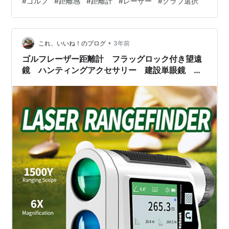
#
ゴルフ
#
距離感
#
距離計
#
レーザー
#
クラブ選択
のでなかなか出がでずに、今もコースのヤード表示を頼
りにしています。 コースにある表示はそのコースによっ
て違いがあり、グリーン手前までの表示とグリーンセン
•
ターの表示があります。 一概には言えませんが、競技を
これ、いいね！のプログ
3年前
良く開催するコースはグリーン手前が多いのかな？と感
ゴルフレーザー距離計 フラッグロック付き望遠
じます。 さて、この表示について、皆さんも…
鏡 ハンティングアクセサリー 建設単眼鏡 狩
猟,アウトドアスポーツ