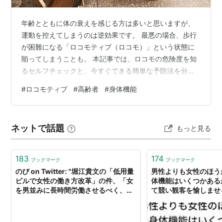
年齢とともに体の衰えを感じる方は多いと思いますが、
運動を控えてしまうのは逆効果です。 最悪の場合、歩行
が困難になる「ロコモティブ（ロコモ）」という状態に
陥ってしまうことも。 本記事では、ロコモの危険度を知
るセルフチェックと、今すぐできる簡単な予防法を分か
りやすく解説します。 健康な足腰をキープするために、
#
ロコモティブ
#
高齢者
#
身体機能
まずは小さな一歩から始めてみませんか？ ***目次*** ロ
コモティブってなに？高齢者が注意する症状は？ ロコモ
ティブ（ロコモ）とは？ ロコモを引き起こす原因 高齢者
ネットで話題
もっと見る
が注意したい「初期サイン」と症状 自宅でできる！ロコ
モ度セルフチェック 1. 立ち上がりテスト（下肢の筋力を
チェック） 2. 2…
183
174
ブックマーク
ブックマーク
のび on Twitter: "堀江貴文の「低用量
男性よりも女性のほう
ピルで女性の働き方改革」の件、「女
体機能はいくつかある
を男並みに長時間労働させるべく、女
て競い観客を愉しませ
の身体機能を都政がコントロールす
しい
る」って書くと、そのおぞましさがよ
く分かる。強者男性の「たくさん働け