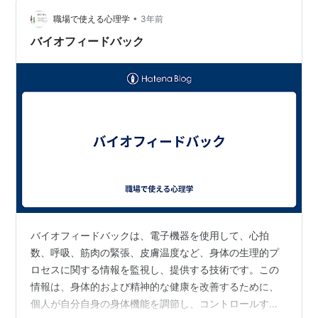
www.irasutoya.com 本日のテーマは、まさに、これで
•
す。 転倒 さすがに、転倒直後の方の写真を載せるわけに
職場で使える心理学
3年前
はいきませんでした。しかし、この転倒は高齢者の医
バイオフィードバック
療・介護の世界では、とてもやっかい…
バイオフィードバックは、電子機器を使用して、心拍
数、呼吸、筋肉の緊張、皮膚温度など、身体の生理的プ
ロセスに関する情報を監視し、提供する技術です。この
情報は、身体的および精神的な健康を改善するために、
個人が自分自身の身体機能を調節し、コントロールする