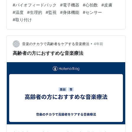
方法を学ぶために使用されます。 バイオフィードバック
#
バイオフィードバック
#
電子機器
#
心拍数
#
皮膚
セッションでは、身体にセンサーを取り付け、様々な生
#
温度
#
生理的
#
監視
#
身体機能
#
センサー
理機能をモニターし、そのデータをコンピューター画面
#
取り付け
などに表示します。そして、ストレスやリラクゼーショ
ンなどのさまざまな刺激に対して身体がどのように反応
しているかをフィードバックし、このフィードバックを
使って生理的反応をコントロールする方法を指導しま
•
音楽のチカラで高齢者をケアする音楽療法
4年前
す…
高齢者の方におすすめな音楽療法