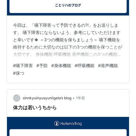
今回は、「嚥下障害って予防できるの⁈」をお送りしま
す。 嚥下障害にならないよう、参考にしていただけます
と幸いです🍀 ＜3つの機能を保ちましょう＞ 嚥下機能を
維持するために大切なのは以下の3つの機能を保つことが
大切です。 身体機能 呼吸機能 発声機能この3つの機能が
低下すると嚥下機能も低下し、嚥下障害になる可能が高
#
嚥下障害
#
予防
#
身体機能
#
呼吸機能
#
発声機能
くなってしまいます。 ＜よく動き、よく話す＞ 身体機
#
保つ
能、呼吸機能、発声機能を維持するのは何をすればいい
んだろう、 と困ってしまう方がいるかもしれませんが、
難しく考えなくても良いんですよ。 毎日よく動いて、よ
く話せばいいんです。 ただ、これは簡単なようで心がけ
•
sinnkyuinyusyuniigata’s blog
1年前
ていないと疎かになりがちです…
体力は若いうちから