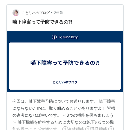
で要介護状態に進まずにすむ可能性があります。 ＜フレ
イルの基準＞ 以下の項目の1～2項目該当でプレフレイ
•
ことリハのブログ
2年前
ル、3項目以上でフレイルで…
嚥下障害って予防できるの⁈
今回は、嚥下障害予防についてお送りします。 嚥下障害
にならないために、取り組めることがありますよ！ 皆様
の参考になれば幸いです。 ＜3つの機能を保ちましょう
＞ 嚥下機能を維持するために大切なのは以下の3つの機
能を保つことが大切です。 ①身体機能 ②呼吸機能 ③