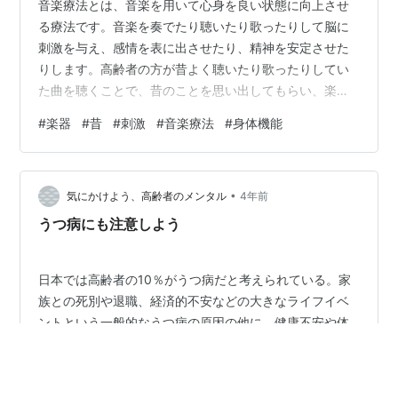
音楽療法とは、音楽を用いて心身を良い状態に向上させ
る療法です。音楽を奏でたり聴いたり歌ったりして脳に
刺激を与え、感情を表に出させたり、精神を安定させた
りします。高齢者の方が昔よく聴いたり歌ったりしてい
た曲を聴くことで、昔のことを思い出してもらい、楽し
い気持ちになってもらうことも目的の1つです。歌うだけ
#
楽器
#
昔
#
刺激
#
音楽療法
#
身体機能
ではなく体を音楽に合わせて動かすことで、良い運動に
もなります。認知症の患者に対しては歌うことと楽器を
鳴らすことの2つの動作を同時に行ってもらうことも良い
•
予防方法だと考えられています。体を動かすことで身体
気にかけよう、高齢者のメンタル
4年前
機能が向上しやすいですし、一緒に歌うことで患者同士
うつ病にも注意しよう
やスタッフとの連帯感が生まれ、良い関係性を築き…
日本では高齢者の10％がうつ病だと考えられている。家
族との死別や退職、経済的不安などの大きなライフイベ
ントという一般的なうつ病の原因の他に、健康不安や体
の不調を抱え、認知機能や視覚、聴覚の機能低下や行動
力がなくなることなどの加齢による身体機能の低下もう
つ病の原因となる。高齢者のうつ病の特徴は、不安や焦
#
うつ病
#
コミュニケーション
#
高齢者
#
身体機能