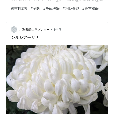
発声機能 この3つの機能が低下すると嚥下機能も低下
#
嚥下障害
#
予防
#
身体機能
#
呼吸機能
#
発声機能
し、嚥下障害になる可能が高くなってしまいます。 ＜よ
く動き、よく話す＞ 身体機能、呼吸機能、発声機能を維
持するのは何をすればいいんだろう、と困ってしまう方
•
がいるかもしれませんが、難しく考えなくても良いんで
片道書簡のラブレター
3年前
すよ。 毎日よく動いて、よく話せばいいんです。 ただ、
シルシアーサナ
これは簡単なようで心がけていない…