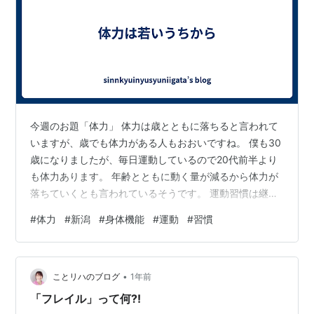
今週のお題「体力」 体力は歳とともに落ちると言われて
いますが、歳でも体力がある人もおおいですね。 僕も30
歳になりましたが、毎日運動しているので20代前半より
も体力あります。 年齢とともに動く量が減るから体力が
落ちていくとも言われているそうです。 運動習慣は継続
していつまでも若く体力がある身体作り頑張るぞ！ 毎日
#
体力
#
新潟
#
身体機能
#
運動
#
習慣
最低30分は走るようにしてます。 これからも継続して頑
張ります。
•
ことリハのブログ
1年前
「フレイル」って何⁈