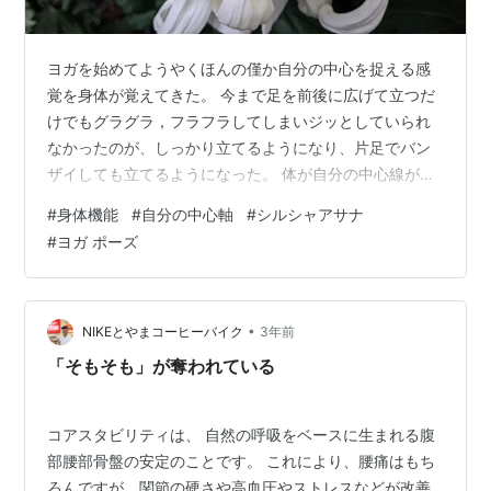
ヨガを始めてようやくほんの僅か自分の中心を捉える感
覚を身体が覚えてきた。 今まで足を前後に広げて立つだ
けでもグラグラ，フラフラしてしまいジッとしていられ
なかったのが、しっかり立てるようになり、片足でバン
ザイしても立てるようになった。 体が自分の中心線が何
処なのか形状記憶ができるようになってきたようだ。 真
#
身体機能
#
自分の中心軸
#
シルシャアサナ
っ直ぐ立つというのは誰でもできるけれど、やろうと思
#
ヨガ ポーズ
えばもっと、もっと真っ直ぐに立つことができるのだ。
自分の中心に立つことは大変難しいということがやっと
解ってきたところ。 シルシアーサナという三転倒立のよ
うなポーズがあるのだけれど、逆立ちして真っすぐ支え
•
NIKEとやまコーヒーバイク
3年前
なく立つのが今の私の目標だ。 今なんとか…
「そもそも」が奪われている
コアスタビリティは、 自然の呼吸をベースに生まれる腹
部腰部骨盤の安定のことです。 これにより、腰痛はもち
ろんですが、関節の硬さや高血圧やストレスなどが改善