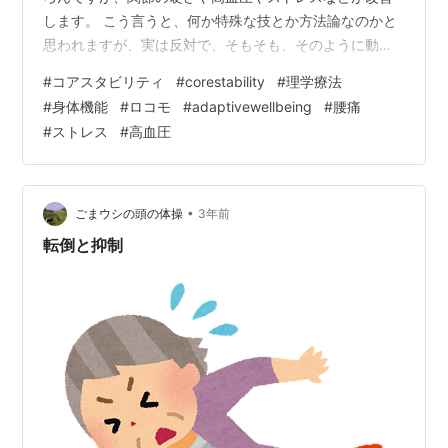
します。 こう言うと、何か特殊な技とか方法論なのかと
思われますが、実は反対で、そもそも、そのように動く
ように人の体はできています。 「そもそも」だったら、
#
コアスタビリティ
#
corestability
#
理学療法
腰痛硬さ高血圧ストレスたちは起こるはずないのです
#
身体機能
#
ロコモ
#
adaptivewellbeing
#
腰痛
が、「そもそも」が現代では奪われているから、問題が
#
ストレス
#
高血圧
起こります。 「そもそも」が奪われた原因は、よく言わ
れているのが、座位時間の延長です。他にもたくさん言
われていて、満員電車や排気ガスやストレス過多なんか
も「そもそも」あったコアスタビリティを奪う…
•
ごまウシの頭の体操
3年前
転倒と抑制