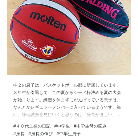
中２の息子は、バスケットボール部に所属しています。
３年生が引退して、この夏からシード枠決める夏の大会
が始まります。練習を休まずにがんばっている息子は、
なんとかレギュラーメンバーに入っているようです。毎
回、練習試合を見にいくと思うのは「身長がほしい」
「もっと体が大きくなってほしい」とひそかに思ってま
#
４０代主婦の日記
#
中学生
#
中学生母の悩み
す。でも、これはバスケ部母たちとおんなじ悩み試合前
#
身長
#
身長の伸び
#
中学生男子
に対戦相手と向き合って並んだ瞬間に母たちが発するの