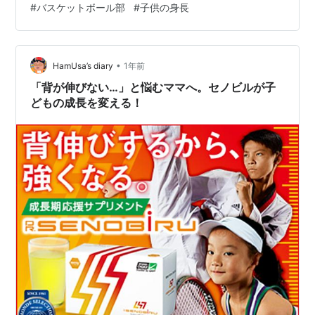
#
バスケットボール部
#
子供の身長
は「うちの子、もう少し身長ほしい」「相手チーム大き
いな」「この試合、体格で負けたな」とか・・第一印象
で勝敗を予想してしまうような感じです。私立の強豪中
学生は、体、身長が明らかに違う。「思わず何食べてる
•
HamUsa’s diary
1年前
の…
「背が伸びない…」と悩むママへ。セノビルが子
どもの成長を変える！