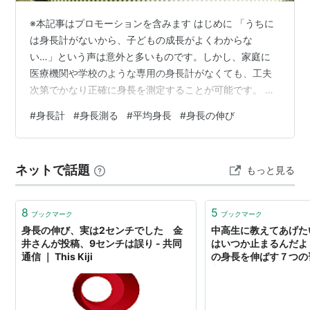
※本記事はプロモーションを含みます はじめに 「うちに
は身長計がないから、子どもの成長がよくわからな
い…」という声は意外と多いものです。しかし、家庭に
医療機関や学校のような専用の身長計がなくても、工夫
次第でかなり正確に身長を測定することが可能です。 こ
の記事では、家庭にある道具だけで子ども（あるいは大
#
身長計
#
身長測る
#
平均身長
#
身長の伸び
人）の身長をなるべく正確に測る方法を、具体的に5つご
紹介します。また、測定時にありがちな誤差の原因や、
注意すべきポイントについても丁寧に解説します。 身長
ネットで話題
もっと見る
測定の基本ルールを押さえよう まずは、身長を正確に測
るための基本的なルールを確認しましょう。どの方法を
とるにしても、以下のポイントを守ることがと…
8
5
ブックマーク
ブックマーク
身長の伸び、実は2センチでした 金
中高生に教えてあげた
井さんが投稿、9センチは誤り - 共同
はいつか止まるんだよ
通信 ｜ This Kiji
の身長を伸ばす７つの習
中学でもいいんじゃね