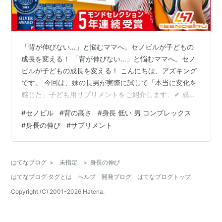
「背が伸びない…」と悩むママへ。セノビルが子どもの
成長を変える！ 「背が伸びない…」と悩むママへ。セノ
ビルが子どもの成長を変える！ こんにちは、アズキング
です。 今回は、妹の長男が実際に試して「本当に変化を
感じた」子ども用サプリメントをご紹介します。✔ 成長
期なのに…背が伸びない？ 小学5年生の甥っ子。 食事も
#
セノビル
#
背の高さ
#
身長 低い 男 コンプレックス
睡眠もそれなりに気をつけていたのに、周りの友達に比
#
身長の伸び
#
サプリメント
べて背が小さいことがずっと気になっていました。 「成
長って個人差がある」とわかっていても、“今しかないこ
の時期”を逃したくないという気持ちが日に日に強くなっ
はてなブログ
>
未指定
>
身長の伸び
て…。そんな時、出会ったのが「セノビル」 SNSでもよ
はてなブログ タグとは
ヘルプ
開発ブログ
はてなブログトップ
く目にするようになった『SE…
Copyright (C) 2001-
2026
Hatena.