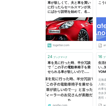
車が欲しくて、夫と車を買い
こう
に行ったらセールスマンが夫
にばかり説明を始めて、名刺
すら渡されなかった話
togetter.com
a
24
16
ブックマーク
ブ
車を見に行った時、半分冗談
生活
で「この子の電動車椅子を乗
い…知
せられる車が欲しいので…」
YOM
と言ったらディーラーのお兄
聞）
北海
さんが素敵だった
入後
め車
市弁
恵司
渡部(
posfie.com
w