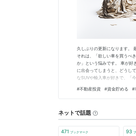
久しぶりの更新になります。 
それは、「欲しい車を買うべ
か」という悩みです。 車が好
に出会ってしまうと、どうして
なSUVや輸入車が好きで、「
きな車に乗りたい」という気持
#
不動産投資
#
資金貯める
#
きます。 「そのお金を投資に
ないか。」 この葛藤が最近と
ネットで話題
471
93
ブックマーク