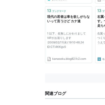
疑者
録・
発表
13
13
ブックマーク
ブ
９月１
現代の若者は車を欲しがらな
右翼
いって言うけど カナ速
す。
走ら
てく
1 以下、名無しにかわりまして
右翼
VIPがお送りします
つく
:2009/02/11(水) 19:10:48.24
うえ
ID:CTi4KKgv0
kanasoku.blog82.fc2.com
q.
関連ブログ