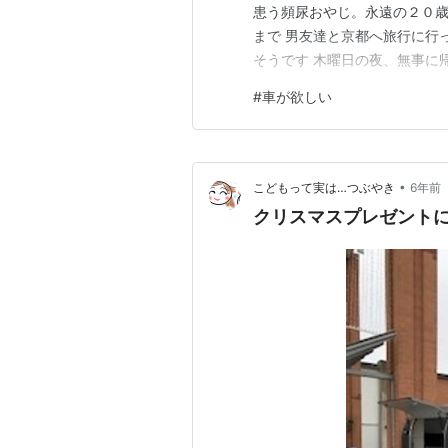
患う頻尿おやじ。永遠の２０歳
まで 男友達と京都へ旅行に行
そうです 木曜日の夜、無事に
ばかり 赤福（京都駅にあったん
#
車が欲しい
よく見てみると、賞味期限が近
はだいたい私が食べています。
•
こどもって実は…つぶやき
6年前
クリスマスプレゼントに