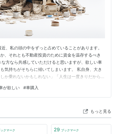
最近、私の頭の中をずっと占めていることがあります。
きか、それとも不動産投資のために資金を温存するべき
きな方なら共感していただけると思いますが、欲しい車
も気持ちがそちらに傾いてしまいます。 私自身、大き
今しか乗れないかもしれない」「人生は一度きりだから好
ちが常にあります。 一方で、もう一人の自分がこう囁
車が欲しい
#
車購入
回した方が、将来的にはもっと大きな資産になるのでは
ても大きくなっています。 …
もっと見る
29
ブックマーク
ブックマーク