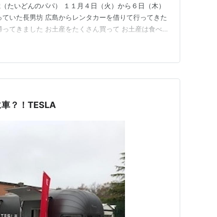
（たいどんのパパ） １１月４日（火）から６日（木）
っていた長男坊 広島からレンタカーを借りて行ってきた
帰ってきました お土産をたくさん買って お土産は食べ物
だそうな） バームクーヘン 生八つ橋 などなど でも、
いものばかり 急いで食べなければ！！ （こういうもの
太るかも？）…
車？！TESLA