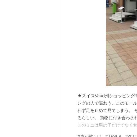
★スイスVaud州ショッピングモ
ングの人で賑わう、このモール
わず足を止めて見てしまう。 
るらしい。 買物に付き合わさ
このミニは男の子だけでなく女
た。 コロナ不況の世の中だが
#
車が欲しい
#
TESLA
#
クリ