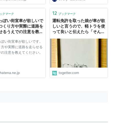
を電磁的公正証書原本不実記
同供用の疑いで逮捕した。
では、両容疑者は２０１０年
12
ックマーク
ブックマーク
７日、国土交通省函館運...
っぽい街宣車が欲しいで
運転免許を取った娘が車が欲
つくり方や実際に道路を
しいと言うので、軽トラを使
せるうえでの注意を教え
って良いと伝えたら「そんな
ださい。
ダサいのヤダ」と言われたが
っぽい街宣車が欲しいです。
「軽トラはアメリカで大人
り方や実際に道路を走らせる
気」と言ったら、凄く気に入
での注意を教えてください。
ったようで毎日軽トラでドラ
イブしてる
hatena.ne.jp
togetter.com