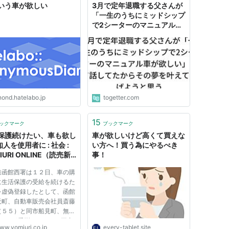
いう車が欲しい
3月で定年退職する父さんが
「一生のうちにミッドシップ
で2シーターのマニュアル車
が欲しい」って話してたから
その夢を叶えてあげようと思
う
nond.hatelabo.jp
togetter.com
15
ックマーク
ブックマーク
保護続けたい、車も欲し
車が欲しいけど高くて買えな
人を使用者に : 社会 :
い方へ！買う為にやるべき
IURI ONLINE（読売新
事！
道函館西署は１２日、車の購
に生活保護の受給を続けるた
を虚偽登録したとして、函館
天町、自動車販売会社員斎藤
（５５）と同市船見町、無職
わたべ)秀樹（５６）の両容
ww.yomiuri.co.jp
every-tablet.site