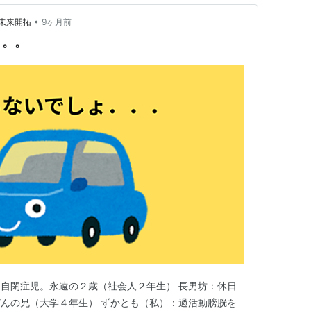
•
未来開拓
9ヶ月前
。。。
自閉症児。永遠の２歳（社会人２年生） 長男坊：休日
んの兄（大学４年生） ずかとも（私）：過活動膀胱を