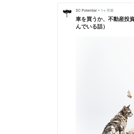
•
SC Potential
1ヶ月前
車を買うか、不動産投
んでいる話）