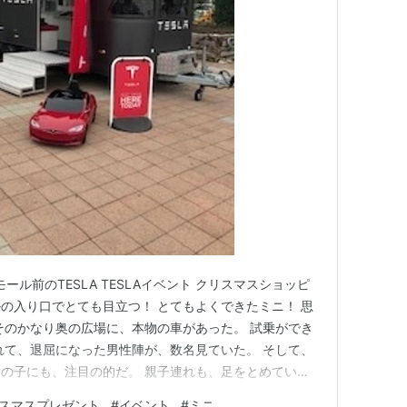
ール前のTESLA TESLAイベント クリスマスショッピ
の入り口でとても目立つ！ とてもよくできたミニ！ 思
そのかなり奥の広場に、本物の車があった。 試乗ができ
れて、退屈になった男性陣が、数名見ていた。 そして、
の子にも、注目の的だ。 親子連れも、足をとめてい
、やはりそれでも裕福な国民の多いスイス。 クリスマス
スマスプレゼント
#
イベント
#
ミニ