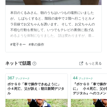
本日のくるみさん、朝のうちはいつもの場所にいました
が。 しばらくすると、階段の途中で２階へ行こうとカメ
ラ目線でお父ちゃんを誘います。 そして、お父ちゃんの
不穏な行動を察知して、いつでもテレビの裏側に逃げ込
めるような体制になりました。 話は変わりますが、最近
の車にはいろいろ便利な機能がついています。 その一つ
#
電子キー
#
車の操作
が、スマホで車の操作や情報を知ることができる事で
す。 普段持って歩く車両キーの代わりになるものです
が、完全にスマホを電子キーに設定すると普通の車両キ
ネットで話題
もっと見る
ーは無効となりスペアキー共々使えなくなります。（切
換は何時でもできます） 出先でスマホの電池が切れた
り、アプリが使えなくなったりするとお手上げで…
367
44
ブックマーク
ブックマーク
ポケＧＯ「車で操作できぬように」
『ポケＧＯ「車で操作
小４死亡、父が訴え：朝日新聞デジタ
に」 小４死亡、父が
ル
デジタル』へのコメン