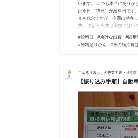
います。 いつも本当にありが
は今日（25日）が給料日です
まあ残念ですが、今回は勘弁し
費。 余計な出費は実際にはい
ね、香川も。 編集後記 余計
#
給料日
#
余計な出費
#
固定
す。 固定資産税の時期は仕方
#
給料足りひん
#
車の維持費
な？ と思うけどもう何十年も
•
ごゆるり暮らしの専業主婦
4年前
【振り込み手順】自動車