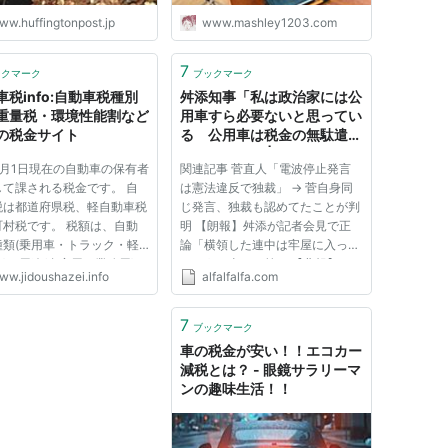
ww.huffingtonpost.jp
www.mashley1203.com
7
ックマーク
ブックマーク
車税info:自動車税種別
舛添知事「私は政治家には公
重量税・環境性能割など
用車すら必要ないと思ってい
の税金サイト
る 公用車は税金の無駄遣い
そのものだ」 | ２ちゃんねる
4月1日現在の自動車の保有者
関連記事 菅直人「電波停止発言
スレッドまとめブログ - アル
して課される税金です。 自
は憲法違反で独裁」 → 菅自身同
ファルファモザイク
税は都道府県税、軽自動車税
じ発言、独裁も認めてたことが判
町村税です。 税額は、自動
明 【朗報】舛添が記者会見で正
種類(乗用車・トラック・軽
論「横領した連中は牢屋に入って
)、用途(自家用・業務用)、
もらう。当たり前」 【悲報】Jリ
ww.jidoushazei.info
alfalfalfa.com
量などにより決まります。
ーグ、募金をして4万6000円ｗ
9年(令和元年)10月以降に新規
ｗｗｗ 食事中でさえ、スマホを
した登録車は自動車税の金額
ガン見してる奴ってどんだけ育ち
7
ブックマーク
されています。(自動車税...
悪いの ちょwww俺のセンスあり
車の税金が安い！！エコカー
過ぎの...
減税とは？ - 眼鏡サラリーマ
ンの趣味生活！！