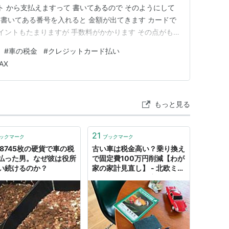
サイト から支払えますって 書いてあるので そのようにして
 書いてある番号を入れると 金額が出てきます カードで
ポイントもたまりますが 手数料がかかります その点がも
ンビニ支払いなどで いいかと思います 税金などは 年間
#
車の税金
#
クレジットカード払い
賞与から先に分けています 賞与から分けているもの 〇家
AX
もっと見る
21
ックマーク
ブックマーク
万8745枚の硬貨で車の税
古い車は税金高い？乗り換え
払った男。なぜ彼は役所
で固定費100万円削減【わが
い続けるのか？
家の家計見直し】 - 北欧ミッ
ドセンチュリーの家づくり