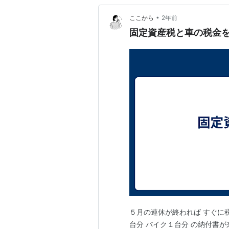
•
ここから
2年前
固定資産税と車の税金
５月の連休が終われば すぐに
台分 バイク１台分 の納付書