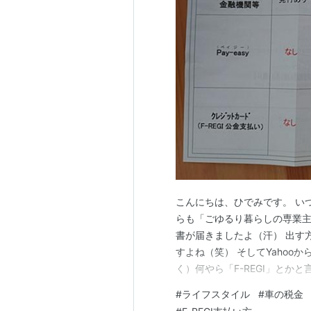
こんにちは、ひでみです。 い
らも「ごゆるり暮らしの専業主
書が届きましたよ（汗） 出す
すよね（笑） そしてYaho
く）何やら「F-REGI」と
わざコンビニまで出向く必要も
#
ライフスタイル
#
車の税金
い方法 写真の通り支払い方法