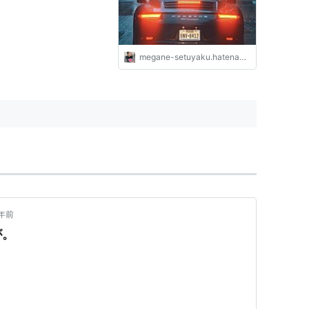
megane-setuyaku.hatenablog.com
年前
が。