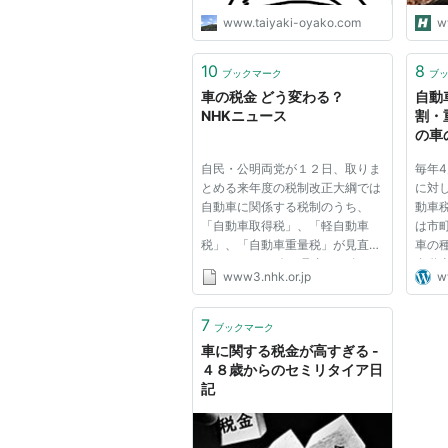
www.taiyaki-oyako.com
w
10
8
ブックマーク
ブ
車の税金 どう変わる？
自動
NHKニュース
割・
の車
自民・公明両党が１２日、取りま
毎年
とめる来年度の税制改正大綱では
に対
自動車に関係する税制のうち、
動車
「自動車取得税」、「軽自動車
は市
税」、「自動車重量税」が見直さ
車の
れます。 なぜ今、見直しが進
自動車
www3.nhk.or.jp
w
み、どのように変わるのでしょう
排気
か。 自動車にはさまざまな税 ▽
201
自動車を購入した時にかかるの
登録
7
ブックマーク
が、「自動車取得税」、▽車検を
が変更
車に関する税金が高すぎる -
受けた時...
４８歳からのセミリタイア日
記