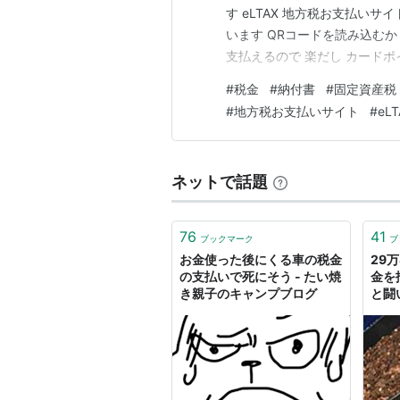
す eLTAX 地方税お支払い
います QRコードを読み込むか
支払えるので 楽だし カード
ったいないと 思われる方はコ
#
税金
#
納付書
#
固定資産税
通して把握できる支出なので 
#
地方税お支払いサイト
#
eLT
のローン 〇来年の…
ネットで話題
76
41
ブックマーク
ブ
お金使った後にくる車の税金
29
の支払いで死にそう - たい焼
金を
き親子のキャンプブログ
と闘