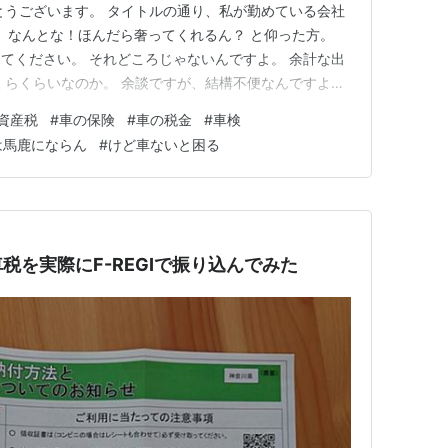
とうございます。 タイトルの通り、私が勤めている会社
。 なんとな！ほんだら奢ってくれるん？ と仰った方。
てください。 それどころじゃないんですよ。 余計な出
くらくらいなのか。 余談ですが、結構不便なんですよ
な出費。 4月分の余計な出費は、固定資産税と車の保険で
資産税
#
車の保険
#
車の税金
#
車検
ないとして、車の保険ってなんで今の時期に被っとんか
は馬鹿にならん
#
けど車ないと困る
前からな…
税を実際にF-REGIで振り込んでみた