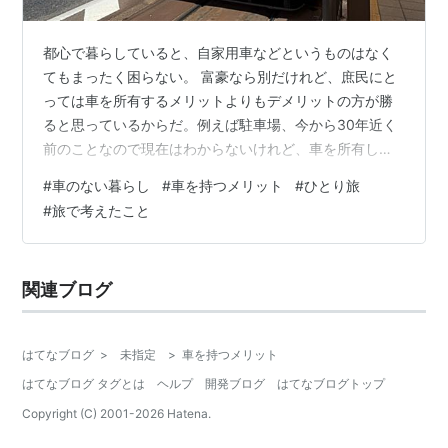
都心で暮らしていると、自家用車などというものはなく
てもまったく困らない。 富豪なら別だけれど、庶民にと
っては車を所有するメリットよりもデメリットの方が勝
ると思っているからだ。例えば駐車場、今から30年近く
前のことなので現在はわからないけれど、車を所有して
いた当時月極で5万円くらいだったと記憶している。 月5
#
車のない暮らし
#
車を持つメリット
#
ひとり旅
万円×1年間で60万かかることになる。さらにガソリン
#
旅で考えたこと
代、重量税、車検など、たった一台の車を所有するため
には、簡単に計算してみてもなかなかお金のかかること
だとわかる。夫はもちろん車はあった方がいいと思って
関連ブログ
いたようだったけれど、一般庶民の私はソロバンをはじ
き、瞬時に車は必要なし！との判断を下した…
はてなブログ
>
未指定
>
車を持つメリット
はてなブログ タグとは
ヘルプ
開発ブログ
はてなブログトップ
Copyright (C) 2001-
2026
Hatena.