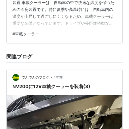
装置 車載クーラーは、自動車の中で快適な温度を保つた
めの冷房装置です。特に夏季や高温時には、自動車内の
温度が上昇して過ごしにくくなるため、車載クーラーは
重要な装備となっています。ドライブや長距離移動な
ど、移動中の快適性を追求するために頼りになるアイテ
#
車載クーラー
ムとして多くのドライバーに愛用されています。 車載ク
ーラーの種類 - ポータブルタイプと内蔵タイプ 車載クー
ラーには主に、ポータブルタイプと内蔵タイプの2つの種
関連ブログ
類があります。 1. ポータブルタイプ ポータブルタイプの
車載クーラーは、車内に設置し、12Vの車載電源を利用し
て動作させるタイプです。…
•
でんでんのブログ
4年前
NV200に12V車載クーラーを装着(3)