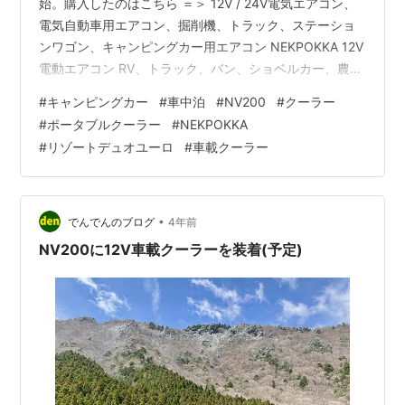
始。購入したのはこちら ＝＞ 12V / 24V電気エアコン、
電気自動車用エアコン、掘削機、トラック、ステーショ
ンワゴン、キャンピングカー用エアコン NEKPOKKA 12V
電動エアコン RV、トラック、バン、ショベルカー、農用
車、乗用車などに 12V DCエアコン (12V電圧)
#
キャンピングカー
#
車中泊
#
NV200
#
クーラー
NEKPOKKA Amazon 価格は54000円と、クーラーにし
#
ポータブルクーラー
#
NEKPOKKA
ては安価に見えるが、送料が24000円と、普段なら決し
#
リゾートデュオユーロ
#
車載クーラー
て買わない怪しい気配。ただ、ネット情報で問題なく購
入できているという情報を信じポチってみたところ… 一
週間程度でそれらしい箱が到着。開封したとこ…
•
でんでんのブログ
4年前
NV200に12V車載クーラーを装着(予定)