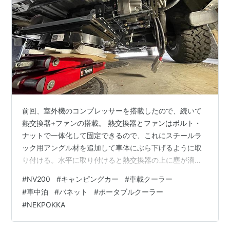
前回、室外機のコンプレッサーを搭載したので、続いて
熱交換器+ファンの搭載。 熱交換器とファンはボルト・
ナットで一体化して固定できるので、これにスチールラ
ック用アングル材を追加して車体にぶら下げるように取
り付ける。水平に取り付けると熱交換器の上に塵が溜ま
りそうなので、若干前下がりで取り付けた。 続いて室内
#
NV200
#
キャンピングカー
#
車載クーラー
機の取り付け。こちらは室外機に比べると特に苦労はな
#
車中泊
#
バネット
#
ポータブルクーラー
く、L型アルミ材2本で取り付け。 さて、いよいよ室内機
#
NEKPOKKA
と室外機の配線、配管のため、一番厄介な穴開け加工を
開始。 場所は後部右隅、φ60mmの穴を開けた。 高圧、