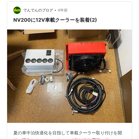
低圧ホースは、配管後出来るだけ断熱処理。 サブバッテ
リーに繋ぎ電源が入る事を確認して、…
•
でんでんのブログ
4年前
NV200に12V車載クーラーを装着(2)
夏の車中泊快適化を目指して車載クーラー取り付けを開