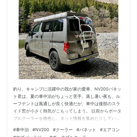
釣り、キャンプに活躍中の我が家の愛車、NV200バネッ
ト君は、夏の車中泊がちょっと苦手。蒸し暑い夜も、ル
ーフテントは風通しが良く快適だが、車中は後部のスラ
イド窓が小さく熱気がこもってしまう。 以前からポータ
ブルクーラーを物色し、ネット情報を集めたりしていた
が、狭い車内のスペースの問題や性能面の不安等でなか
#
車中泊
#
NV200
#
クーラー
#
バネット
#
エアコン
なか踏み切れずにいた。 ところが最近、車載用小型クー