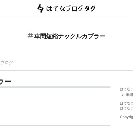
車間短縮ナックルカプラー
連ブログ
ラー
はてな
>
車間
はてな
はてな
Copyrig