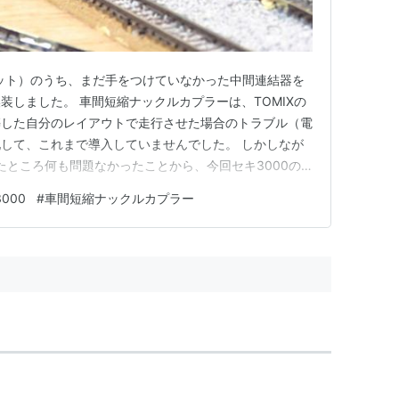
両セット）のうち、まだ手をつけていなかった中間連結器を
装しました。 車間短縮ナックルカプラーは、TOMIXの
築した自分のレイアウトで走行させた場合のトラブル（電
して、これまで導入していませんでした。 しかしなが
たところ何も問題なかったことから、今回セキ3000の
。 整備工場（作業デスクの上）にセキ3000形が入線し
000
#
車間短縮ナックルカプラー
すでにKATOマグネティックナックルカプラーに換装済で
こ…