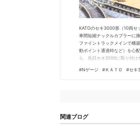
KATOのセキ3000形（10
車間短縮ナックルカプラーに換
ファイントラックメインで構
動ポイント通過時など）を心配
ら、先日ホキ2000に取り付け
中間連結器にも取り付けました
#
Nゲージ
#
ＫＡＴＯ
#
セキ3
ました。 編成両端の連結器は
す。 牽引機のD51には今のと
関連ブログ