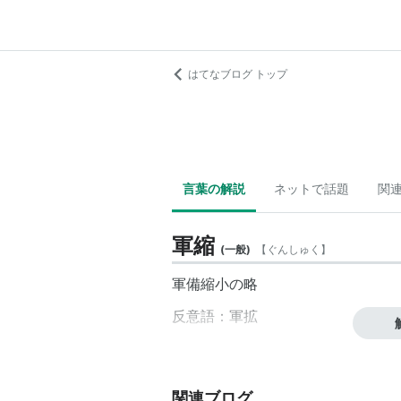
はてなブログ トップ
言葉の解説
ネットで話題
関
軍縮
(
一般
)
【
ぐんしゅく
】
軍備縮小の略
反意語：
軍拡
関連ブログ