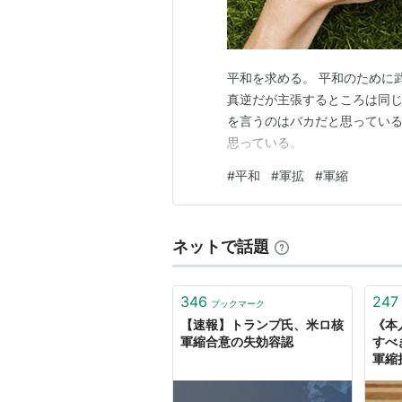
平和を求める。 平和のために
真逆だが主張するところは同じ
を言うのはバカだと思ってい
思っている。
#
平和
#
軍拡
#
軍縮
ネットで話題
346
247
ブックマーク
【速報】トランプ氏、米ロ核
《本
軍縮合意の失効容認
すべ
軍縮
た！
理由