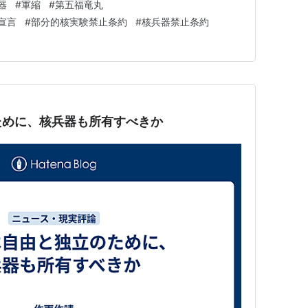
器
#
軍縮
#
第五福竜丸
によって生み出された怪獣を、人間…
宣言
#
部分的核実験禁止条約
#
核兵器禁止条約
ために、核兵器も所有すべきか