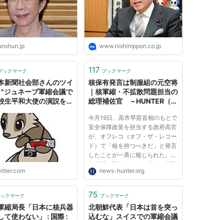
unshun.jp
www.nishinippon.co.jp
117
ブックマーク
ブックマーク
本新聞社会部さんのツイ
核保有発言は制服組の元空将
: "ジュネーブ軍縮会議で
｜核軍縮・不拡散問題担当の
校生平和大使の演説を阻
総理補佐官 – HUNTER（ハ
べく、日本政府に圧力を
ンター）
今月19日、高市早苗首相のもとで
たのはどの国か。外務省
安全保障政策を担当する政府高官
日本新聞記者に開示した
が、オフレコ（オフ・ザ・レコー
は多くが黒
ド）で「核を持つべきだ」と発言
したことが一斉に報じられた。歴
代内閣が堅持してきた非核三原則
itter.com
news-hunter.org
＝持たず、作らず、持ち込ませず
を真っ向から否定する暴論。永田
町や霞が関に衝撃が走ったのは言
75
ックマーク
ブックマーク
うまでもない。 ■伏せられた...
軍縮局長「日本に核兵器
北朝鮮代表「日本は首を突っ
て使わない」 : 国際 :
込むな」スイスでの軍縮会議