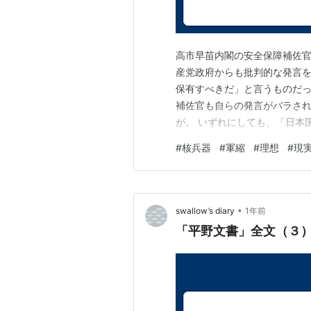
高市早苗内閣の安全保障補佐
産党政府からも批判的な発言
保有すべきだ」と言うものだ
補佐官も自らの発言がバラさ
が。 いずれにしても、「日本
か、あるいはそうではないの
#
核兵器
#
軍縮
#
理想
#
現
らずに、ひたすらに論理的な思
すでに私も過去においても論じ
•
swallow’s diary
1年前
「平野文書」全文（３