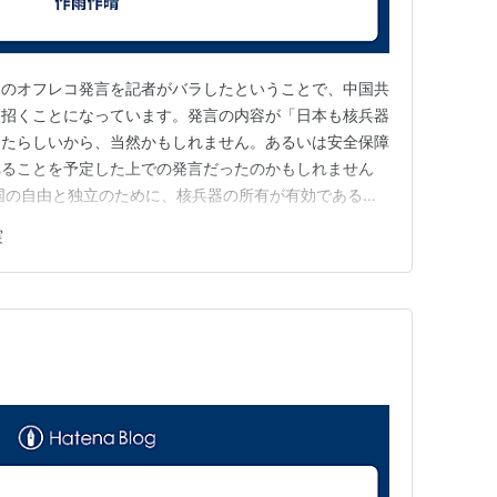
官のオフレコ発言を記者がバラしたということで、中国共
を招くことになっています。発言の内容が「日本も核兵器
ったらしいから、当然かもしれません。あるいは安全保障
れることを予定した上での発言だったのかもしれません
国の自由と独立のために、核兵器の所有が有効であるの
か。」といった問題を考える時にも、あくまで感情的にな
実
考で判断すべきだと思います。 この問題については、
ていました。 日本に原爆は必…
）