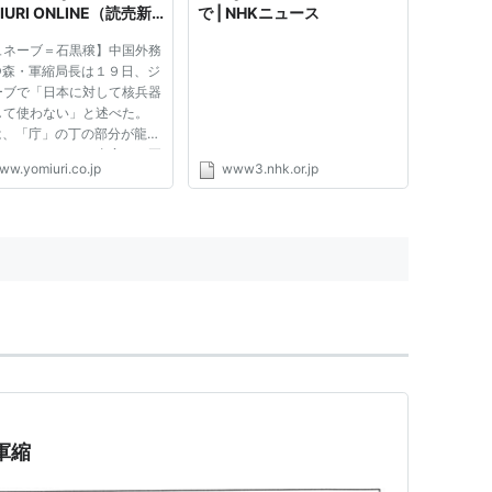
IURI ONLINE（読売新
で | NHKニュース
ュネーブ＝石黒穣】中国外務
●森・軍縮局長は１９日、ジ
ーブで「日本に対して核兵器
して使わない」と述べた。
は、「庁」の丁の部分が龍）
本メディアにこの事実や、両
ww.yomiuri.co.jp
www3.nhk.or.jp
の友好の必要性を広めて欲し
とも語った。 核拡散防止条
ＮＰＴ）再検討会議準備委員
前にした米露など他の核兵
と軍縮