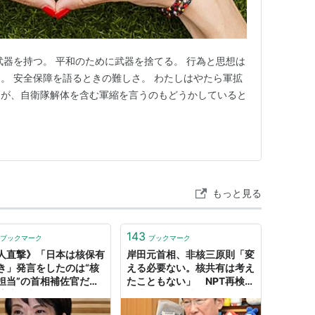
武器を持つ。 平和のために武器を捨てる。 行為と思想は
。 安全保障を語るときの難しさ。 わたしはやたら軍拡
るが、自衛隊解体を含む軍縮を言うのもどうかしていると
もっと見る
143
ブックマーク
ブックマーク
人直撃》「日本は核保有
岸田元首相、非核三原則「変
き」発言をしたのは“核
える必要ない。核共有は考え
担当”の首相補佐官だっ
たこともない」 NPT再検討
 高市首相が更迭しない
会議控え核軍縮後退に危機感
は… | 文春オンライン