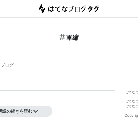
軍縮
連ブログ
はてな
はてな
はてな
解説の続きを読む
Copyrig