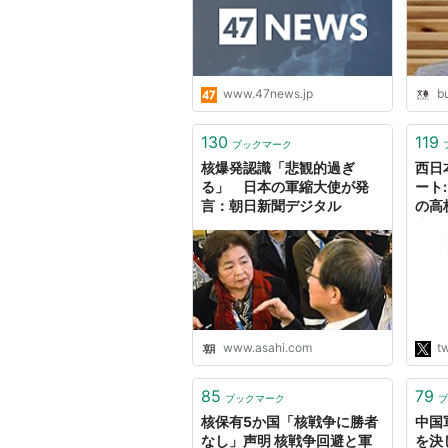
www.47news.jp
b
130
119
ブックマーク
核爆発認識「悲観的過ぎ
西日
る」 日本の軍縮大使が発
ート
言：朝日新聞デジタル
の高
止す
かけ
が西
公電
www.asahi.com
tw
85
79
ブックマーク
ブ
核保有5か国「核戦争に勝者
中国
なし」声明 核戦争回避と軍
を決し