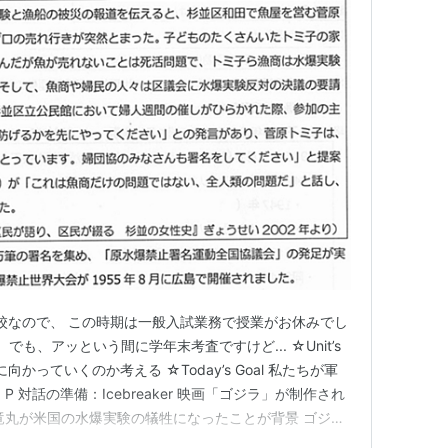
私立高校なので、 この時期は一般入試業務で授業がお休みでし
でも、アッという間に学年末考査ですけど... ☆Unit’s
向かっていくのか考える ☆Today’s Goal 私たちが軍
 対話の準備：Icebreaker 映画「ゴジラ」が制作され
竜丸が米国の水爆実験の犠牲になったことが背景 ゴジラ
性化できる器官を持つ怪物 ・「核の落とし子」 ・「人間が生