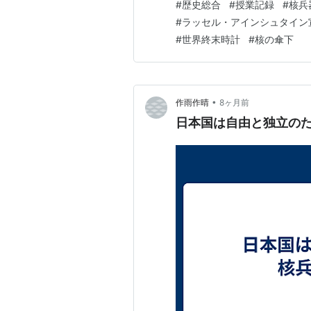
#
歴史総合
#
授業記録
#
核兵
み出した恐怖の象徴」 核兵器
#
ラッセル・アインシュタイン
#
世界終末時計
#
核の傘下
•
作雨作晴
8ヶ月前
日本国は自由と独立の