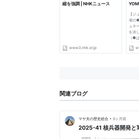
縮を強調 | NHKニュース
YOM
聞）
【ジ
省の
ュネ
を決
（●
「日
www3.nhk.or.jp
w
国民
い」
約（
会を
器...
関連ブログ
•
マヤ夫の歴史総合
6ヶ月前
2025-41 核兵器開発