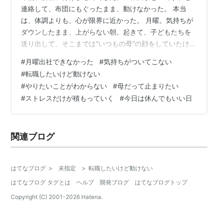
連絡して、布団にもぐったまま、動けなかった。 本当
は、体調よりも、心が限界に近かった。 月曜。気持ちが
ダウンしたまま、上がらない朝。起きて、子どもたちを
送り出して、そこまでは“いつもの母”の顔をしていたけれ
ど、時計を見た瞬間、何かがプツッと切れてしまった。
#
月曜出社できなかった
#
気持ちがついてこない
仕事、行きたくない。転職したい。でも、何がやりたい
#
転職したいけど動けない
かも、わからない。 求人は見てる。スキルはないわけじ
#
やりたいことがわからない
#
母だって止まりたい
ゃない。でも、「これだ」と思えるものが見つからな
#
ストレスだけが積もっていく
#
今日は休んでもいい日
い。 履歴書を書いても、途中で手が止まる。気持ちが続
かない。自信がない。決断ができない。 そうしているう
ちに、ただひたすら、ストレスだけがたま…
関連ブログ
はてなブログ
>
未指定
>
転職したいけど動けない
はてなブログ タグとは
ヘルプ
開発ブログ
はてなブログトップ
Copyright (C) 2001-
2026
Hatena.