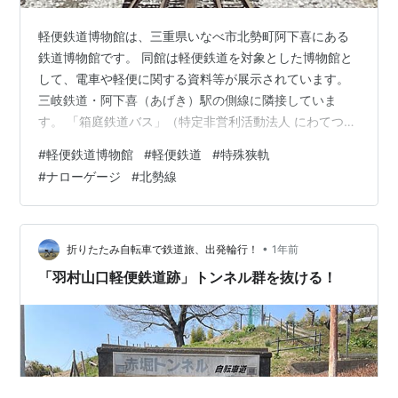
軽便鉄道博物館は、三重県いなべ市北勢町阿下喜にある
鉄道博物館です。 同館は軽便鉄道を対象とした博物館と
して、電車や軽便に関する資料等が展示されています。
三岐鉄道・阿下喜（あげき）駅の側線に隣接していま
す。 「箱庭鉄道バス」（特定非営利活動法人 にわてつ）
当地へは、貨物鉄道博物館（三重県いなべ市大安町丹生
#
軽便鉄道博物館
#
軽便鉄道
#
特殊狭軌
川中）から軽便鉄道博物館最寄りの三岐鉄道・阿下喜
#
ナローゲージ
#
北勢線
（あげき）駅間のシャトルバスを利用しました。 同バス
は、貨物鉄道博物館の開館日のみの運行となります。 同
館敷地内にある転車台は、過去に阿下喜駅北西側で運用
されていたものを移設し、動態保存されています。 ミニ
•
折りたたみ自転車で鉄道旅、出発輪行！
1年前
チュア電車「ミニ電車ホクさん」 「北勢…
「羽村山口軽便鉄道跡」トンネル群を抜ける！