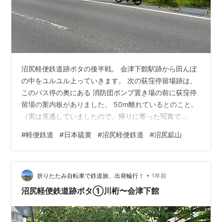
沼尻軽便鉄道跡ポタの後半戦。 会津下館駅跡から田んぼ
の中をユルユル上っていきます。 次の荻窪停留場跡は、
このバス停の奥にある 消防団ポンプ置き場の前に荻窪停
留場の案内板がありました。 50m離れているとのこと。
（実は見逃していましたので、帰りに寄った写真で
す。） 続いて白木城停留場跡。この集落は明治の磐梯山
#
軽便鉄道
#
日本硫黄
#
沼尻軽便鉄道
#
沼尻鉱山
噴火によりこの地に移ってきたとのこと。山体崩壊を起
こし477名の犠牲者を出した大噴火。磐梯山が特徴的な形
なのは、その噴火があったわけですが、そんなに昔の話
•
ではないですね。 集落の中に入ってきますと、 会津樋ノ
折りたたみ自転車で鉄道旅、出発輪行！
1年前
口駅跡に到着しました。 中間地点に当たり、交換設備の
沼尻軽便鉄道跡ポタ①川桁〜会津下館
あった駅です。 NHKアーカイブ…