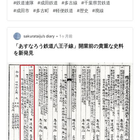
#
鉄道連隊
#
成田鉄道
#
多古線
#
千葉県営鉄道
う。 目次 ｜わが国最小のレール幅で開通 ｜特殊なスタ
#
成田市
#
多古町
#
軽便鉄道
#
歴史
#
廃線
イルの双合式機関車 ｜とにかく速度が遅い軽便鉄道 ｜わ
が国最小のレール幅で開通 レール幅の規格には、新幹線
や一部私鉄が採用している1,435mm（標準軌）、JR在来
線や多くの私鉄が採用している1,067mm（狭軌）、京王
•
sakurataiju’s diary
1ヶ月前
電鉄や東急世…
「あすなろう鉄道八王子線」開業前の貴重な史料
を新発見