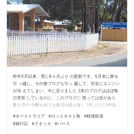
昨年5月以来、実に8ヵ月ぶり の更新です。5月末に家を
引 っ越し、その後ブログも引っ 越して、完全にエンジン
が冷 えてしまい、今に至りました 2本のブログはほぼ毎
日更新 しているのに、このブログに 限っては波があり、
数ヵ月の 中断を経ては復活の繰り返し 1年ぶりに3年前の
旅行記再開 とココ👇でも言っているので それよりはちょ
#
オーストラリア
#
ロットネスト島
#
軽便鉄道
っとはマシか 8ヵ月ぶりに2年3ヵ月前の旅 行記を再開し
#
旅行記
#
クオッカ
#
パース
ようと思います 2023年11月のオーストラリア 2回目のパ
ース旅行の6日目 朝食後リゾートを出て島の中 心である