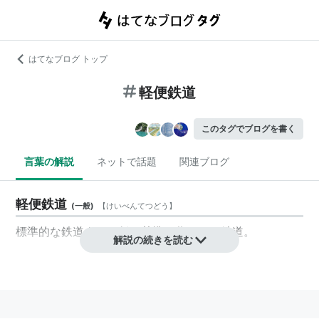
はてなブログ トップ
軽便鉄道
このタグでブログを書く
言葉の解説
ネットで話題
関連ブログ
軽便鉄道
(
一般
)
【
けいべんてつどう
】
標準的な鉄道よりも低い基準で作られた鉄道。
解説の続きを読む