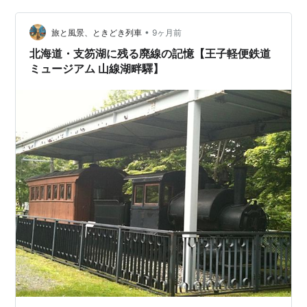
セトルメントへ。途 中に島唯一の医療機関。医者 はいま
せんが看護師が24時間 体制で対応しているそうです…
•
旅と風景、ときどき列車
9ヶ月前
北海道・支笏湖に残る廃線の記憶【王子軽便鉄道
ミュージアム 山線湖畔驛】