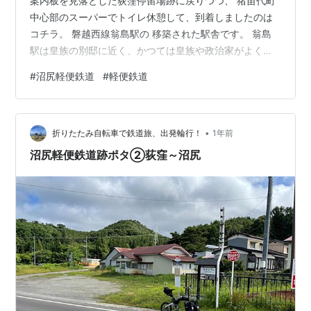
案内板を見落とした荻窪停留場跡に戻りつつ、 猪苗代町
中心部のスーパーでトイレ休憩して、到着しましたのは
コチラ。 磐越西線翁島駅の 移築された駅舎です。 翁島
駅は皇族の別邸に近く、かつては皇族や政治家がよく利
用した由緒ある駅舎だそうで、 移築保存されているこの
#
沼尻軽便鉄道
#
軽便鉄道
駅舎は大正11年に建築された3代目とのこと。 現在は、
猪苗代「緑の村」という緑地公園？に移設されていて、
レストランになっています。 残念ながらこの日は定休
•
日。。。 さて、目的はこの駅舎の裏に保存されている 沼
折りたたみ自転車で鉄道旅、出発輪行！
1年前
尻軽便鉄道の車両です！！！ ディーゼル機関車と客車が
沼尻軽便鉄道跡ポタ②荻窪～沼尻
2両保存されています。 「沼尻…