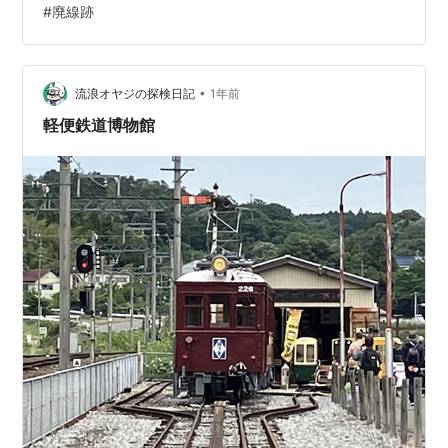
#
廃線跡
機関車を導入。1945年には「日本硫黄沼尻鉄道部」とな
りました。 20世紀初頭の硫黄は世界的に希少で、重要な
輸出品だったそうです。沼尻鉱山では質の良い硫黄が産
出されたとか。 昭和初期には秋元湖へ至る路線も計画
•
流浪オヤジの探検日記
1年前
し、裏磐梯観光開発も目論み…
軽便鉄道博物館