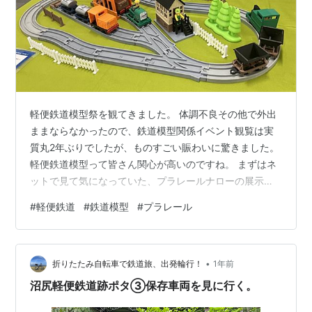
軽便鉄道模型祭を観てきました。 体調不良その他で外出
ままならなかったので、鉄道模型関係イベント観覧は実
質丸2年ぶりでしたが、ものすごい賑わいに驚きました。
軽便鉄道模型って皆さん関心が高いのですね。 まずはネ
ットで見て気になっていた、プラレールナローの展示。
全てFDM方式3Dプリントの自作！プラキッズが基準寸
#
軽便鉄道
#
鉄道模型
#
プラレール
法？。レールももちろん独自規格の自作です。 なんか模
型鉄道遊びと模型工作の原点を3Dプリンターの力を借り
て盛大に発展させたみたいな明るい楽しさを感じます。
•
お隣は、台湾製ミニサイズ版プラレールをベースに、日
折りたたみ自転車で鉄道旅、出発輪行！
1年前
本型ナロー車両を光造形方式3Dプリントで製作したもの
沼尻軽便鉄道跡ポタ③保存車両を見に行く。
だそう。これも楽しそうです。布で…