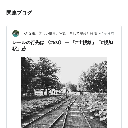
関連ブログ
•
小さな旅、美しい風景、写真 そして温泉と銭湯
1ヶ月前
レールの行先は 《#80》 ― 「#士幌線」「#幌加
駅」跡―