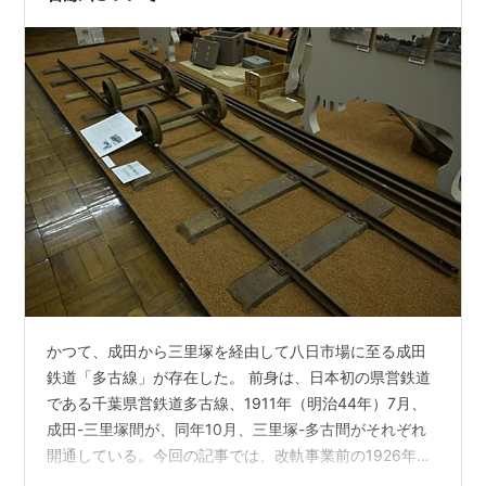
かつて、成田から三里塚を経由して八日市場に至る成田
鉄道「多古線」が存在した。 前身は、日本初の県営鉄道
である千葉県営鉄道多古線、1911年（明治44年）7月、
成田-三里塚間が、同年10月、三里塚-多古間がそれぞれ
開通している。今回の記事では、改軌事業前の1926年
（大正15年）以前にスポットを当てて執筆したいと思