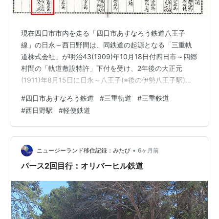
現在四日市市内を走る「四日市あすなろう鉄道八王子
線」の日永～西日野間は、同鉄道の起源となる「三重軌
道株式会社」が明治43(1909)年10月18日付四日市～四郷
村間の「軌道敷設特許」下付を受け、2年後の大正元
(1911)年8月15日に日永～八王子(※後の伊勢八王子駅)間
を開業。当初から天白川北岸よりやや離れた内陸部を通
#
四日市あすなろう鉄道
#
三重軌道
#
三重鉄道
る現在の線路位置で約115年間ほぼ場所を変えることなく
#
西日野駅
#
軽便鉄道
現在も運行を続ける唯一の区間である(※注：正確には同
年10月日永～南浜田区間も同様だが、同区間は現在「内
部線」内に取り込まれているためここでは除外する)。 同
区間は開業当初より「専用線路」、つまり「道路」と
•
ニュージーランド移住記録：みたび
6ヶ月前
「線路」を完全分離し…
パース2回目行：オリバーヒル鉄道