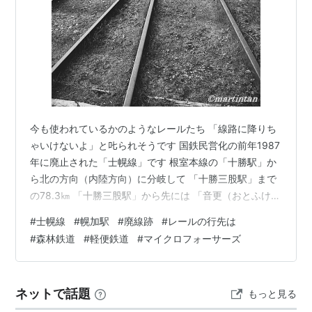
今も使われているかのようなレールたち 「線路に降りち
ゃいけないよ」と𠮟られそうです 国鉄民営化の前年1987
年に廃止された「士幌線」です 根室本線の「十勝駅」か
ら北の方向（内陸方向）に分岐して 「十勝三股駅」まで
の78.3㎞ 「十勝三股駅」から先には 「音更（おとふけ）
森林鉄道」をはじめとする軽便鉄道の「十勝三股森林鉄
#
士幌線
#
幌加駅
#
廃線跡
#
レールの行先は
道」が敷設され、たくさんの材木を搬出していたそうで
#
森林鉄道
#
軽便鉄道
#
マイクロフォーサーズ
す 士幌線は1939年（S14年）に開通し、48年後の1987
年（昭和62年）に廃止されました 廃線後も撤去されなか
った「糠平駅」～「十勝三股駅」間のコンクリートアー
ネットで話題
もっと見る
チ橋やトンネル跡は国の有形文化財に登録されています