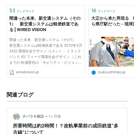
終点「十勝三…
53
16
ブックマーク
ブックマーク
間違った未来、新交通システム（その
大正から来た男現る 
1） 新交通システムは軽便鉄道であ
ら県庁駅だった - 琉
る | WIRED VISION
間違った未来、新交通システム（その1）
新交通システムは軽便鉄道である 2010年3月
24日 環境社会デザイン コメント： トラック
バック (0) フィード環境社会デザイン （これ
までの 松浦晋也の「モビリティ・ビジョン」
はこちら） 前回取り上げたモノレールは、や
wiredvision.jp
ryukyushimpo.jp
はり多くの人が関心を抱いているようで、
様々な反応を頂...
関連ブログ
•
チバラキ探訪
1ヶ月前
所要時間は約2時間！？改軌事業前の成田鉄道”多
古線”について