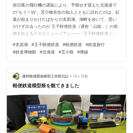
前日夜の飛行機の遅延により、予期せず迎えた北海道で
の“もう一泊”。苫小牧在住の知人とともに訪れたのは、紅
葉が始まりかけたばかりの支笏湖。湖畔を歩いて、思い
がけず出会ったのが 王子軽便鉄道（通称「山線」）の痕
跡を伝える小さなミュージアム――「王子軽便鉄道ミュ
ージアム 山線湖畔驛」。思いがけない延泊が、旅の印象
#
支笏湖
#
王子軽便鉄道
#
軽便鉄道
#
鉄道旅行
をより深いものにしてくれた一日でした。
#
鉄道博物館
#
北海道
#
苫小牧
#
廃線
•
蕗狩軽便図画模型工作部日記
10ヶ月前
軽便鉄道模型祭を観てきました