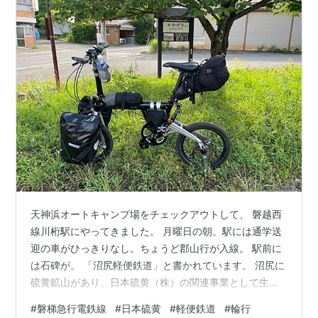
天神浜オートキャンプ場をチェックアウトして、 磐越西
線川桁駅にやってきました。 月曜日の朝。駅には通学送
迎の車がひっきりなし。ちょうど郡山行が入線。 駅前に
は石碑が。 「沼尻軽便鉄道」と書かれています。 沼尻に
硫黄鉱山があり、日本硫黄（株）の関連事業として生ま
れた鉄道だそうです。 最初は人車鉄道でしたが、その後
#
磐梯急行電鉄線
#
日本硫黄
#
軽便鉄道
#
輪行
792mmに改軌。馬車鉄道を経てドイツ製コッペル型蒸気