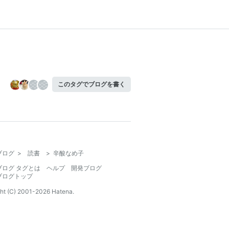
このタグでブログを書く
ブログ
>
読書
>
辛酸なめ子
ブログ タグとは
ヘルプ
開発ブログ
ブログトップ
ht (C) 2001-
2026
Hatena.