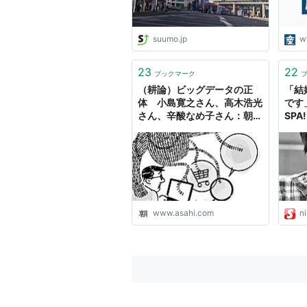
suumo.jp
w
23
22
ブックマーク
（耕論）ビッグデータの正
「結
体 小島寛之さん、高木浩光
です
さん、辛酸なめ子さん：朝日
SPA!
新聞
www.asahi.com
n