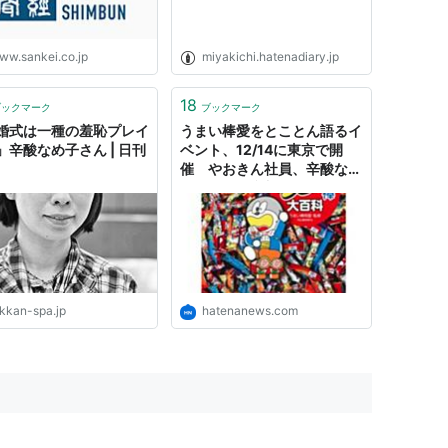
ww.sankei.co.jp
miyakichi.hatenadiary.jp
18
ブックマーク
ブックマーク
婚式は一種の羞恥プレイ
うまい棒愛をとことん語るイ
」辛酸なめ子さん | 日刊
ベント、12/14に東京で開
催 やおきん社員、辛酸なめ
子さんらが参加 - はてなニュ
ース
ikkan-spa.jp
hatenanews.com