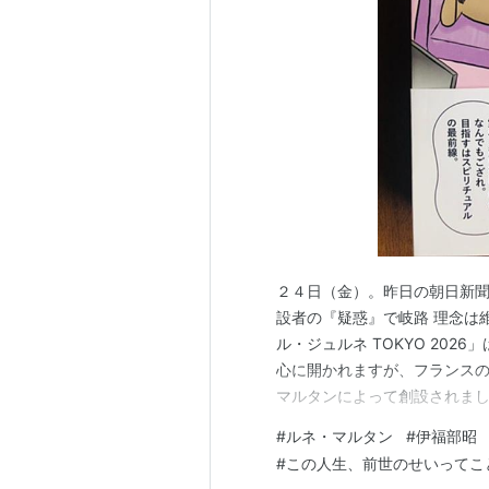
２４日（金）。昨日の朝日新聞夕
設者の『疑惑』で岐路 理念は
ル・ジュルネ TOKYO 20
心に開かれますが、フランス
マルタンによって創設されま
き毎年５月の３連休に開催され
#
ルネ・マルタン
#
伊福部昭
うに書いています ⇒ 「昨年
#
この人生、前世のせいってこ
によると、LFJ主催団体の監査