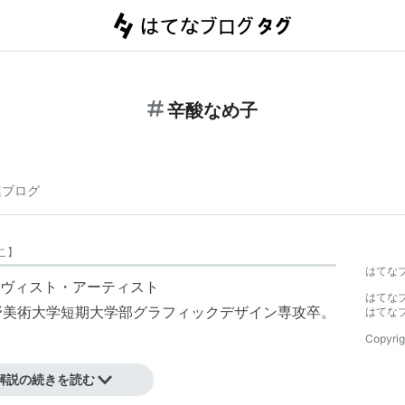
辛酸なめ子
連ブログ
こ
】
はてな
ヴィスト・アーティスト
はてな
蔵野美術大学短期大学部グラフィックデザイン専攻卒。
はてな
Copyrig
解説の続きを読む