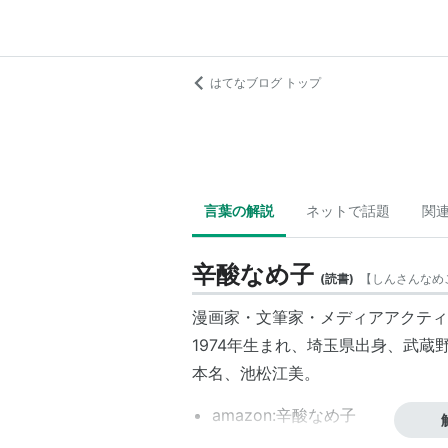
はてなブログ トップ
言葉の解説
ネットで話題
関
辛酸なめ子
(
読書
)
【
しんさんなめ
漫画家・文筆家・メディアアクティ
1974年生まれ、埼玉県出身、武
本名、池松江美。
amazon:辛酸なめ子