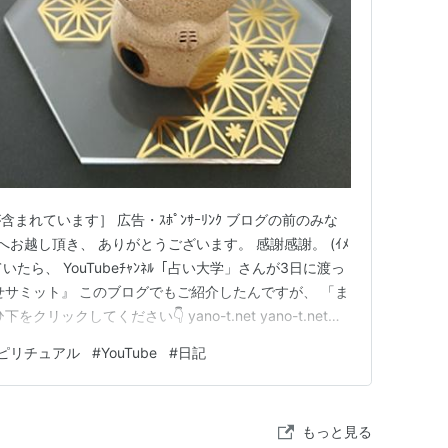
れています］ 広告・ｽﾎﾟﾝｻｰﾘﾝｸ ブログの前のみな
 blogへお越し頂き、 ありがとうございます。 感謝感謝。 (ｲﾒ
見ていたら、 YouTubeﾁｬﾝﾈﾙ「占い大学」さんが3日に渡っ
せサミット』 このブログでもご紹介したんですが、 「ま
ックしてください👇️ yano-t.net yano-t.net
企画の前に、 辛酸なめ子さんが 事前にインタビューされてるん
ピリチュアル
#
YouTube
#
日記
もっと見る