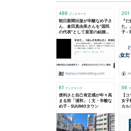
489
201
ブックマーク
朝日新聞出版が辛酸なめ子さ
『だ
ん、倉田真由美さんを"国民
た。
の代表"として皇室の結婚を
子 
批判させる"虚しさ" - 斗比主
閲子の姑日記
topisyu.hatenablog.com
m
61
56
ブックマーク
便利さと自己肯定感が年々高
【コ
まる街「浦和」｜文・辛酸な
女子
め子 - SUUMOタウン
カルチ