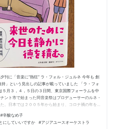
刊に「音楽に”熱狂” ラ・フォル・ジュルネ 今年も 創
維持」という見出しの記事が載っていました 「ラ・フォ
26」は５月３，４，５日の３日間、東京国際フォーラムを中
のナント市で始まった同音楽祭はプロデューサーのルネ・
した。日本では２００５年から始まり、コロナ禍の年を除
てきました。私は今年１０公演聴きます 記事は次のよ
#
辛酸なめ子
秋、フランスでマルタンを巡る疑惑が浮上。現地メディア
とにしていいですか
#
アジアユースオーケストラ
報告書…