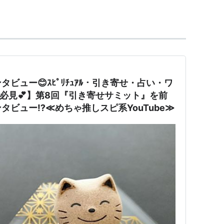
:4915540545
792603595
4896916905
:4915540685
ビュー😊ｽﾋﾟﾘﾁｭｱﾙ・引き寄せ・占い・ワ
）
ISBN:4163595902
必見💕】第8回『引き寄せサミット』を前
SBN:4893678795
ビュー⁉️≪めちゃ推しスピ系YouTube≫
酸なめ子（2004年4月）
ISBN:4896918134
82118110X
BN:4163670505