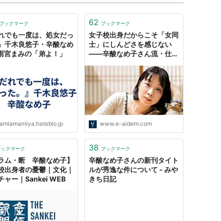
62
ブックマーク
ブックマーク
れでも一度は、処女だっ
女子校出身だからこそ「女同
』千木良悠子・辛酸なめ
士」にしんどさを感じない
- 雨宮まみの「弟よ！」
――辛酸なめ子さん流・仕事
の処世術 - りっすん by イー
アイデム
amiamamiya.hateblo.jp
www.e-aidem.com
38
ブックマーク
ブックマーク
ラム・断 辛酸なめ子】
辛酸なめ子さんの新刊タイト
校出身者の憂鬱｜文化｜
ルが秀逸な件について - みや
ャー｜Sankei WEB
きち日記