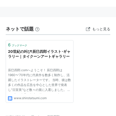
ネットで話題
もっと見る
6
ブックマーク
20世紀の叫び!辰巳四郎イラスト･ギャ
ラリー｜タイクーンアートギャラリー
辰巳四郎.comへようこそ！ 辰巳四郎は
1960〜'70年代に代表作を数多く制作し、活
躍したイラストレーターです。 当時、彼は数
多くの作品を広告を中心とした世界で発表
し"日宣美"など数々の賞に入選しました。 辰
巳四郎の作品の根底に流れるのは"叫び、
www.shirotatsumi.com
と、怒り"です。 彼はベトナム戦争当時、世
界的な戦争反対の運動があっ...