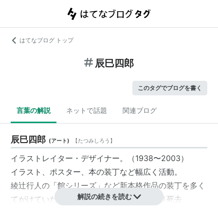
はてなブログ トップ
辰巳四郎
このタグでブログを書く
言葉の解説
ネットで話題
関連ブログ
辰巳四郎
(
アート
)
【
たつみしろう
】
イラストレイター・デザイナー。（1938〜2003）
イラスト、ポスター、本の装丁など幅広く活動。
綾辻行人の「館シリーズ」など新本格作品の装丁を多く
解説の続きを読む
てがけていた。2003年11月5日心不全により死去